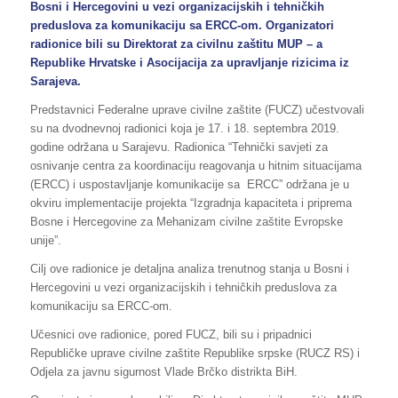
Bosni i Hercegovini u vezi organizacijskih i tehničkih
preduslova za komunikaciju sa ERCC-om. Organizatori
radionice bili su Direktorat za civilnu zaštitu MUP – a
Republike Hrvatske i Asocijacija za upravljanje rizicima iz
Sarajeva.
Predstavnici Federalne uprave civilne zaštite (FUCZ) učestvovali
su na dvodnevnoj radionici koja je 17. i 18. septembra 2019.
godine održana u Sarajevu. Radionica “Tehnički savjeti za
osnivanje centra za koordinaciju reagovanja u hitnim situacijama
(ERCC) i uspostavljanje komunikacije sa ERCC” održana je u
okviru implementacije projekta “Izgradnja kapaciteta i priprema
Bosne i Hercegovine za Mehanizam civilne zaštite Evropske
unije”.
Cilj ove radionice je detaljna analiza trenutnog stanja u Bosni i
Hercegovini u vezi organizacijskih i tehničkih preduslova za
komunikaciju sa ERCC-om.
Učesnici ove radionice, pored FUCZ, bili su i pripadnici
Republičke uprave civilne zaštite Republike srpske (RUCZ RS) i
Odjela za javnu sigurnost Vlade Brčko distrikta BiH.