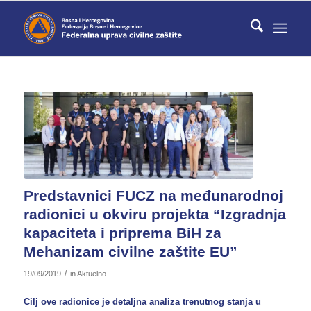
Predstavnici FUCZ na međunarodnoj
radionici u okviru projekta “Izgradnja
kapaciteta i priprema BiH za
Mehanizam civilne zaštite EU”
/
19/09/2019
in
Aktuelno
Cilj ove radionice je detaljna analiza trenutnog stanja u