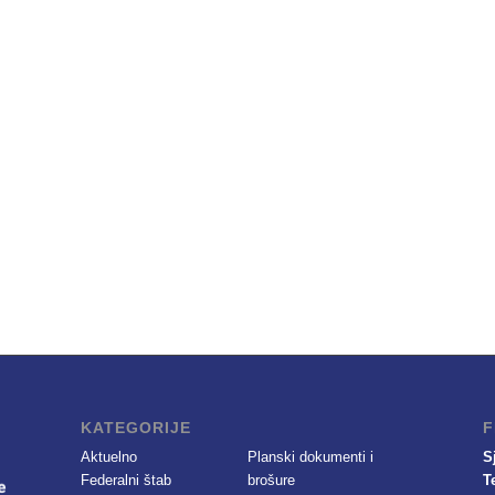
KATEGORIJE
F
Aktuelno
Planski dokumenti i
S
Federalni štab
brošure
T