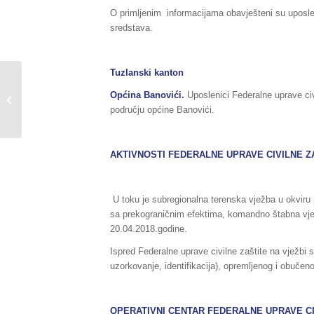
O primljenim informacijama obavješteni su uposlen
sredstava.
Tuzlanski kanton
Sažetak redovnog izvještaja o stanju
Općina Banovići.
Uposlenici Federalne uprave civ
u Federaciji BiH, za dane
području općine Banovići.
17./18.04.2018.godine,...
AKTIVNOSTI FEDERALNE UPRAVE CIVILNE Z
U toku je subregionalna terenska vježba u okviru
sa prekograničnim efektima, komandno štabna vježb
20.04.2018.godine.
Ispred Federalne uprave civilne zaštite na vježb
uzorkovanje, identifikacija), opremljenog i obučen
OPERATIVNI CENTAR FEDERALNE UPRAVE
C