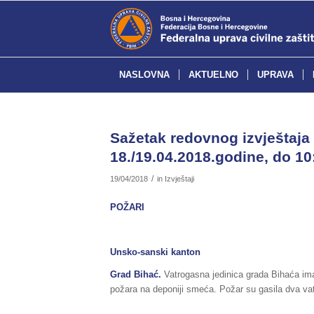
NASLOVNA
AKTUELNO
UPRAVA
Sažetak redovnog izvještaja 
18./19.04.2018.godine, do 10
/
19/04/2018
in
Izvještaji
POŽARI
Unsko-sanski kanton
Grad Bihać.
Vatrogasna jedinica grada Bihaća ima
požara na deponiji smeća. Požar su gasila dva va