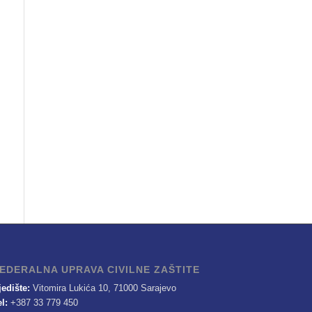
EDERALNA UPRAVA CIVILNE ZAŠTITE
jedište:
Vitomira Lukića 10, 71000 Sarajevo
el:
+387 33 779 450