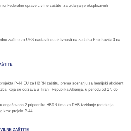
ici Federalne uprave civilne zaštite za uklanjanje eksplozivnih
ilne zaštite za UES nastavili su aktivnosti na zadatku Pribitkovići 3 na
AŠTITE
 projekta P-44 EU za HBRN zaštitu, prema scenariju za hemijski akcident
a, koja se održava u Tirani, Republika Albanija, u periodu od 17. do
i su angažovana 2 pripadnika HBRN tima za RHB izviđanje (detekcija,
og kroz projekt P-44.
IVILNE ZAŠTITE