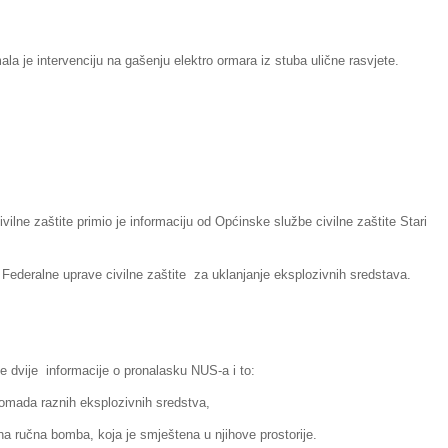
la je intervenciju na gašenju elektro ormara iz stuba ulične rasvjete.
ivilne zaštite primio je informaciju od Općinske službe civilne zaštite Stari
i Federalne uprave civilne zaštite za uklanjanje eksplozivnih sredstava.
 je dvije informacije o pronalasku NUS-a i to:
komada raznih eksplozivnih sredstva,
ena ručna bomba, koja je smještena u njihove prostorije.