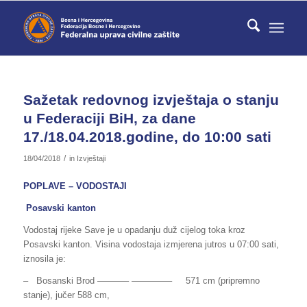
Sažetak redovnog izvještaja o stanju
u Federaciji BiH, za dane
17./18.04.2018.godine, do 10:00 sati
/
18/04/2018
in
Izvještaji
POPLAVE – VODOSTAJI
Posavski kanton
Vodostaj rijeke Save je u opadanju duž cijelog toka kroz
Posavski kanton. Visina vodostaja izmjerena jutros u 07:00 sati,
iznosila je:
– Bosanski Brod ———– ————– 571 cm (pripremno
stanje), jučer 588 cm,