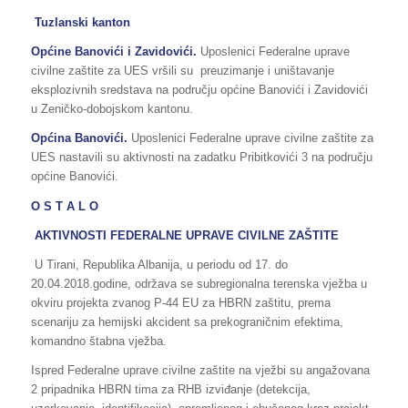
Tuzlanski kanton
Općine Banovići i Zavidovići.
Uposlenici Federalne uprave
civilne zaštite za UES vršili su preuzimanje i uništavanje
eksplozivnih sredstava na području općine Banovići i Zavidovići
u Zeničko-dobojskom kantonu.
Općina Banovići.
Uposlenici Federalne uprave civilne zaštite za
UES nastavili su aktivnosti na zadatku Pribitkovići 3 na području
općine Banovići.
O S T A L O
AKTIVNOSTI FEDERALNE UPRAVE CIVILNE ZAŠTITE
U Tirani, Republika Albanija, u periodu od 17. do
20.04.2018.godine, održava se subregionalna terenska vježba u
okviru projekta zvanog P-44 EU za HBRN zaštitu, prema
scenariju za hemijski akcident sa prekograničnim efektima,
komandno štabna vježba.
Ispred Federalne uprave civilne zaštite na vježbi su angažovana
2 pripadnika HBRN tima za RHB izviđanje (detekcija,