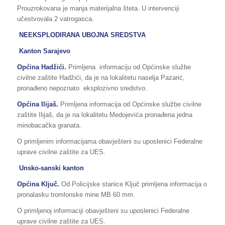
Prouzrokovana je manja materijalna šteta. U intervenciji
učestvovala 2 vatrogasca.
NE
EKSPLODIRANA UBOJNA SREDSTVA
Kanton Sarajevo
Općina Hadžići.
Primljena informaciju od Općinske službe
civilne zaštite Hadžići, da je na lokalitetu naselja Pazarić,
pronađeno nepoznato eksplozivno sredstvo.
Općina Ilijaš.
Primljena informacija od Općinske službe civilne
zaštite Ilijaš, da je na lokalitetu Medojevića pronađena jedna
minobacačka granata.
O primljenim informacijama obavješteni su uposlenici Federalne
uprave civilne zaštite za UES.
Unsko-sanski kanton
Općina Ključ.
Od Policijske stanice Ključ primljena informacija o
pronalasku tromlonske mine MB 60 mm.
O primljenoj informaciji obavješteni su uposlenici Federalne
uprave civilne zaštite za UES.