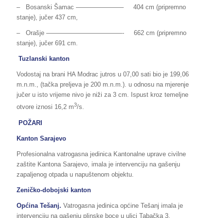
– Bosanski Šamac ———————– 404 cm (pripremno
stanje), jučer 437 cm,
– Orašje ————————————- 662 cm (pripremno
stanje), jučer 691 cm.
Tuzlanski kanton
Vodostaj na brani HA Modrac jutros u 07,00 sati bio je 199,06
m.n.m., (tačka preljeva je 200 m.n.m.). u odnosu na mjerenje
jučer u isto vrijeme nivo je niži za 3 cm. Ispust kroz temeljne
3
otvore iznosi 16,2 m
/s.
POŽARI
Kanton Sarajevo
Profesionalna vatrogasna jedinica Kantonalne uprave civilne
zaštite Kantona Sarajevo, imala je intervenciju na gašenju
zapaljenog otpada u napuštenom objektu.
Zeničko-dobojski kanton
Općina Tešanj.
Vatrogasna jedinica općine Tešanj imala je
intervenciju na gašenju plinske boce u ulici Tabačka 3.