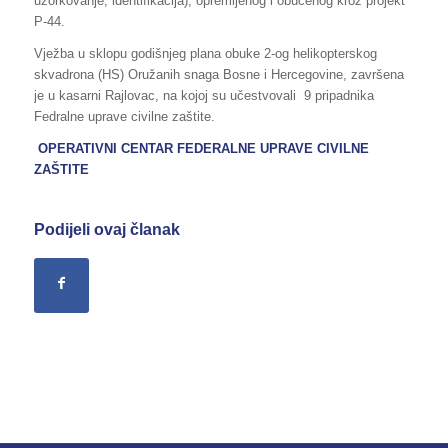
uzorkovanje, identifikacija), opremljenog i obučenog kroz projekt
P-44.
Vježba u sklopu godišnjeg plana obuke 2-og helikopterskog
skvadrona (HS) Oružanih snaga Bosne i Hercegovine, završena
je u kasarni Rajlovac, na kojoj su učestvovali 9 pripadnika
Fedralne uprave civilne zaštite.
OPERATIVNI CENTAR FEDERALNE UPRAVE
CIVILNE
ZAŠTITE
Podijeli ovaj članak