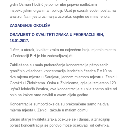
g-din Osman Hodžić je pomor ribe prijavio nadležnim
inspekcijskim organima i policiji. Uzet je uzorak vode i poslat na
analizu. Na mjestu uzimanja uzoraka, osjetio se miris fenola.
ZAGAĐENJE OKOLIŠA
OBAVIJEST O KVALITETI ZRAKA U FEDERACIJI BIH,
18.01.2017.
Jučer, u utorak, kvalitet zraka na najvećem broju mjernih mjesta
u Federaciji BiH je bio zadovoljavajući.
Zabilježana su mala prekoračenja koncentracija pšropisanih
graničnih vrijednosti koncentracija lebdećeih čestica PM10 na
dva mjerna mjesta u Sarajevu, jednom mjernom mjestu u Zenici i
Goraždu i Živinicama. Osim u Živinicama, gdje je izmjereno 120
ug/m3 lebdećih čestica, ove koncentracije su bile znatno niže od
onih na kakve smo navikli u ovom dijelu godine.
Koncentracije sumpordioksida su prekoračene samo na dva
mjerna mjesta u Zenici, takođe u malom obimu.
Slično stanje kvaliteta zraka očekuje se i danas, a značajniji
porast koncentracija se ponovo može očekivati od četvrtka.