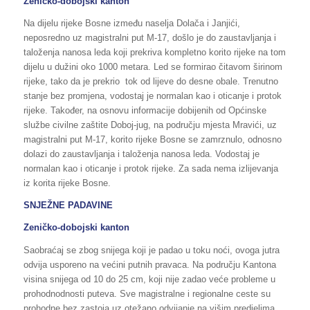
Zeničko-dobojski kanton
Na dijelu rijeke Bosne između naselja Dolača i Janjići,
neposredno uz magistralni put M-17, došlo je do zaustavljanja i
taloženja nanosa leda koji prekriva kompletno korito rijeke na tom
dijelu u dužini oko 1000 metara. Led se formirao čitavom širinom
rijeke, tako da je prekrio tok od lijeve do desne obale. Trenutno
stanje bez promjena, vodostaj je normalan kao i oticanje i protok
rijeke. Također, na osnovu informacije dobijenih od Općinske
službe civilne zaštite Doboj-jug, na području mjesta Mravići, uz
magistralni put M-17, korito rijeke Bosne se zamrznulo, odnosno
dolazi do zaustavljanja i taloženja nanosa leda. Vodostaj je
normalan kao i oticanje i protok rijeke. Za sada nema izlijevanja
iz korita rijeke Bosne.
SNJEŽNE PADAVINE
Zeničko-dobojski kanton
Saobraćaj se zbog snijega koji je padao u toku noći, ovoga jutra
odvija usporeno na većini putnih pravaca. Na području Kantona
visina snijega od 10 do 25 cm, koji nije zadao veće probleme u
prohodnodnosti puteva. Sve magistralne i regionalne ceste su
prohodne bez zastoja uz otežano odvijanje na višim predjelima.