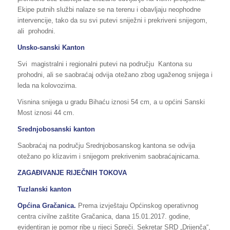
Ekipe putnih službi nalaze se na terenu i obavljaju neophodne
intervencije, tako da su svi putevi sniježni i prekriveni snijegom,
ali prohodni.
Unsko-sanski Kanton
Svi magistralni i regionalni putevi na području Kantona su
prohodni, ali se saobraćaj odvija otežano zbog ugaženog snijega i
leda na kolovozima.
Visnina snijega u gradu Bihaću iznosi 54 cm, a u općini Sanski
Most iznosi 44 cm.
Srednjobosanski kanton
Saobraćaj na području Srednjobosanskog kantona se odvija
otežano po klizavim i snijegom prekrivenim saobraćajnicama.
ZAGAĐIVANJE RIJEČNIH TOKOVA
Tuzlanski kanton
Općina Gračanica.
Prema izvještaju Općinskog operativnog
centra civilne zaštite Gračanica, dana 15.01.2017. godine,
evidentiran je pomor ribe u rijeci Spreči. Sekretar SRD „Drijenča“,