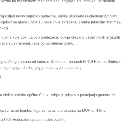
h vozila na mašinskom raščišćavanju snijega i 150 radnika na ručnom
j usljed novih snježnih padavina, odvija usporeno i uglavnom po planu.
ijelovima grada ( gdje su neke linije skraćene u ranim jutarnjim statima),
kciji.
inijama koje pokriva ovo preduzeće, odvija otežano usljed novih snježnih
 Grada su skraćene), rade po utvrđenom planu.
govačkog kantona od sinoć u 19.00 sati, na cesti R-419 Rakitno-Blidinje,
nog snijega, do daljnjeg je obustavljen saobraćaj.
S
a civilne zaštite općine Čitluk, stigla je prijava o postojanju granate na
tojanju ručne bombe, koja se nalazi u prostorijama MUP-a HNK-a.
 za UES Federalne uprave civilne zaštite.