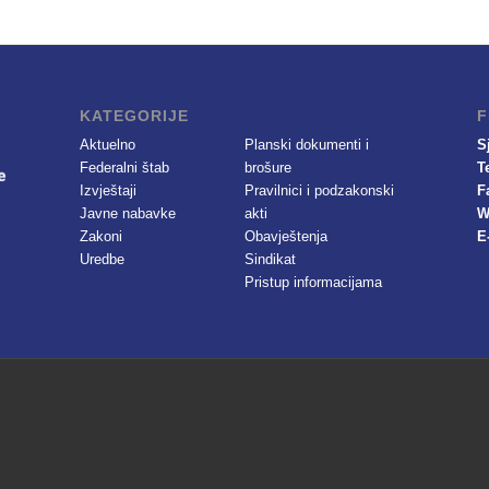
KATEGORIJE
F
Aktuelno
Planski dokumenti i
S
Federalni štab
brošure
T
Izvještaji
Pravilnici i podzakonski
F
Javne nabavke
akti
W
Zakoni
Obavještenja
E
Uredbe
Sindikat
Pristup informacijama