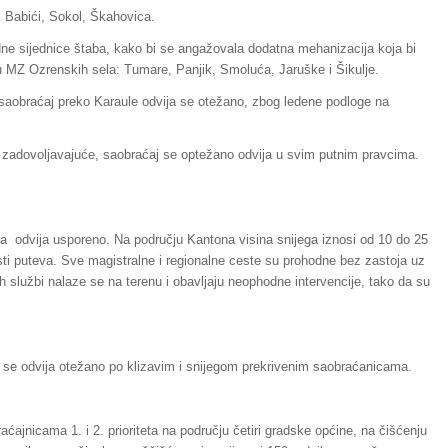
, Babići, Sokol, Škahovica.
 sijednice štaba, kako bi se angažovala dodatna mehanizacija koja bi
e u MZ Ozrenskih sela: Tumare, Panjik, Smoluća, Jaruške i Šikulje.
 saobraćaj preko Karaule odvija se otežano, zbog ledene podloge na
 zadovoljavajuće, saobraćaj se optežano odvija u svim putnim pravcima.
ca odvija usporeno. Na području Kantona visina snijega iznosi od 10 do 25
ti puteva. Sve magistralne i regionalne ceste su prohodne bez zastoja uz
h službi nalaze se na terenu i obavljaju neophodne intervencije, tako da su
se odvija otežano po klizavim i snijegom prekrivenim saobraćanicama.
nicama 1. i 2. prioriteta na području četiri gradske općine, na čišćenju