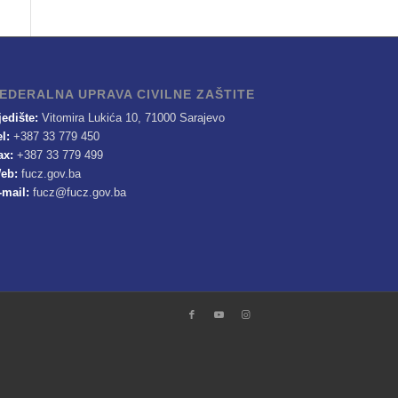
EDERALNA UPRAVA CIVILNE ZAŠTITE
jedište:
Vitomira Lukića 10, 71000 Sarajevo
el:
+387 33 779 450
ax:
+387 33 779 499
eb:
fucz.gov.ba
-mail:
fucz@fucz.gov.ba