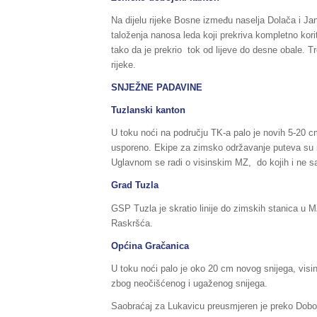
Na dijelu rijeke Bosne između naselja Dolača i Jan
taloženja nanosa leda koji prekriva kompletno kori
tako da je prekrio tok od lijeve do desne obale. T
rijeke.
SNJEŽNE PADAVINE
Tuzlanski kanton
U toku noći na području TK-a palo je novih 5-20 c
usporeno. Ekipe za zimsko održavanje puteva su n
Uglavnom se radi o visinskim MZ, do kojih i ne sa
Grad Tuzla
GSP Tuzla je skratio linije do zimskih stanica u
Raskršća.
Općina Gračanica
U toku noći palo je oko 20 cm novog snijega, visi
zbog neočišćenog i ugaženog snijega.
Saobraćaj za Lukavicu preusmjeren je preko Dobo