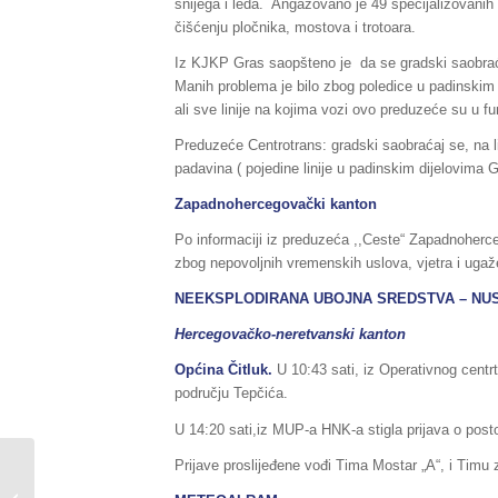
snijega i leda. Angažovano je 49 specijalizovani
čišćenju pločnika, mostova i trotoara.
Iz KJKP Gras saopšteno je da se gradski saobraća
Manih problema je bilo zbog poledice u padinskim d
ali sve linije na kojima vozi ovo preduzeće su u fun
Preduzeće Centrotrans: gradski saobraćaj se, na l
padavina ( pojedine linije u padinskim dijelovima
Zapadnohercegovački kanton
Po informaciji iz preduzeća ,,Ceste“ Zapadnoherce
zbog nepovoljnih vremenskih uslova, vjetra i ugaže
NEEKSPLODIRANA UBOJNA SREDSTVA – NU
Hercegovačko-neretvanski kanton
Općina Čitluk.
U 10:43 sati, iz Operativnog centrt
području Tepčića.
U 14:20 sati,iz MUP-a HNK-a stigla prijava o pos
Prijave proslijeđene vođi Tima Mostar „A“, i Timu
Sažetak Redovnog izvještaja o stanju