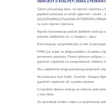
OBAVIJEST O KVALITETI ZRAKA U FEDERACIJI 
Tokom jučerašnjeg dana, na mjernim mjestima u Fe
pojedinih polutanta su ostale uglavnom visoke , a
{a2a319f19d50a12f1aed2e6c36733902941c3f94d461
na svim mjernim mjestima.
Najviše koncentracije prašine (lebdećih čestica) su
polutant zabilježena su i u Sarajevu i Jajcu.
Koncentracije sumpordioksida su bile iznad propisa
FHMZ još uvijek ne dobija podatke o kvalitetu zr
privremeno prekinuta. Prema njihovom mišljenu i
graničnih vrijednosti za sumpordioksid i lebdeće č
Nisu zabilježena druga preoračenja propisanih vri
Na stanicama Ivan Sedlo, Goražde i Sarajevo-Bjel
graničnih vrijednosti niti za jedan polutant.
U narednim danima očekuje se redovno prekoračenje
u toku dana.
Za sprovđenje koraka i mjera za spriječavanje pre