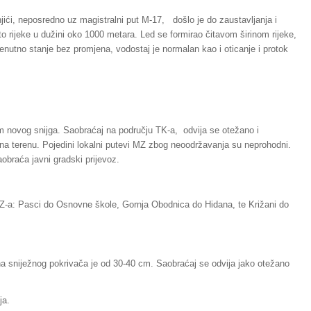
jići, neposredno uz magistralni put M-17, došlo je do zaustavljanja i
to rijeke u dužini oko 1000 metara. Led se formirao čitavom širinom rijeke,
renutno stanje bez promjena, vodostaj je normalan kao i oticanje i protok
m novog snijga. Saobraćaj na području TK-a, odvija se otežano i
a terenu. Pojedini lokalni putevi MZ zbog neoodržavanja su neprohodni.
obraća javni gradski prijevoz.
 MZ-a: Pasci do Osnovne škole, Gornja Obodnica do Hidana, te Križani do
na sniježnog pokrivača je od 30-40 cm. Saobraćaj se odvija jako otežano
ja.