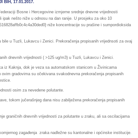
BIH, 17.01.2017.
deraciji Bosne i Hercegovine izmjerne srednje dnevne vrijednosti
li ipak nešto niže u odnosu na dan ranije. U prosjeku za oko 10
6828affb0c4c4a30ded0} niže koncentracije su prašine i sumpordioksida
 bile u Tuzli, Lukavcu i Zenici. Prekoračenja propisanih vrijednsoti za ovaj
nih dnevnih vrijednosti ( >125 ug/m3) u Tuzli, Lukavcu i Zenici.
aka iz Kaknja, dok je veza sa automatskom stanicom u Živinicama
 u ovim gradovima su očekivana svakodnevna prekoračenja propisanih
estice.
jednosti osim za nevedene polutante.
ave, tokom jučerašnjeg dana nisu zabilježena prekoračenja propisanih
 graničnih dnevnih vrijednosti za polutante u zraku, ali sa oscilacijama
komjernog zagađenja zraka nadležne su kantonalne i općinske institucije.