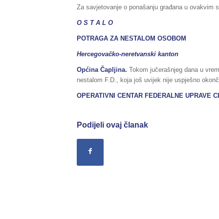
Za savjetovanje o ponašanju građana u ovakvim si
O S T A L O
POTRAGA ZA NESTALOM OSOBOM
Hercegovačko-neretvanski kanton
Općina Čapljina.
Tokom jučerašnjeg dana u vremen
nestalom F.D., koja još uvijek nije uspješno okon
OPERATIVNI CENTAR FEDERALNE UPRAVE CI
Podijeli ovaj članak