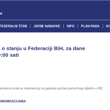
FEDERALNI ŠTAB
JAVNE NABAVKE
INFO
PLAN RADA
K
o stanju u Federaciji BiH, za dane
:00 sati
račanica imala je intervenciju na gašenju požara pomočnog objekta u MZ
OMUNIKACIJAMA