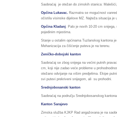
Saobraćaj je otežan do zimskih stanica: Malešići
Općina Lukavac.
Razmatra se mogućnost vanredne
očistila visinske dijelove MZ. Najteža situacija j
Općina Kladanj
. Palo je novih 10-20 cm snijega,
pojedinim mjestima.
Stanje u ostalim općinama Tuzlanskog kantona je
Mehanizacija za čišćenje puteva je na terenu.
Zeničko-dobojski kanton
Saobraćaj se zbog snijega na većini putnih prava
cm, koji nije zadao veće probleme u prohodnodnos
otežano odvijanje na višim predjelima. Ekipe putni
svi putevi prekriveni snijegom, ali su prohodni.
Srednjobosanski kanton
Saobraćaj na području Srednjobosanskog kantona 
Kanton Sarajevo
Zimska služba KJKP Rad angažovana je na saobraćaj