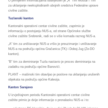
O primljenim informacijama obavješten je „A“ Tim Mostar i Tim
za uklanjanje neeksplodiranih ubojnih sredstva Federalne uprave
civilne zaštite.
Tuzlanski kanton
Kantonalni operativni centar civilne zaštite, zaprimio je
informaciju o postojanju NUS-a, od strane Općinske službe
civilne zaštite Srebrenik, radi se o više komada raznog NUS-a.
„A“ tim za uništavanje NUS-a vršio je preuzimanje i uništavanje
NUS-a na području općina Gračanica (TK) i Doboj-Jug (Ze-DO
kanton).
“B“ tim za deminiranje Tuzla nastavio je proces deminiranja na
zadatku na području općine Banovići.
PLANT – mašinski tim obavljao je poslove na uklanjanju urušenih
objekata na području općine Kalesija.
Kanton Sarajevo
U izvještajnom periodu Kantonalni operativni centar civilne
zaštite primio je dvije informacije o pronalasku NUS-a i to: