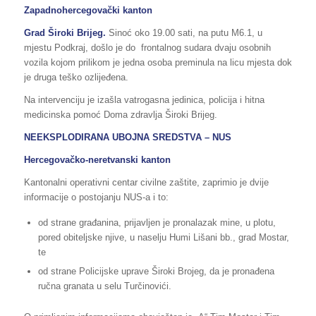
Zapadnohercegovački kanton
Grad Široki Brijeg.
Sinoć oko 19.00 sati, na putu M6.1, u
mjestu Podkraj, došlo je do frontalnog sudara dvaju osobnih
vozila kojom prilikom je jedna osoba preminula na licu mjesta dok
je druga teško ozlijeđena.
Na intervenciju je izašla vatrogasna jedinica, policija i hitna
medicinska pomoć Doma zdravlja Široki Brijeg.
NEEKSPLODIRANA UBOJNA SREDSTVA – NUS
Hercegovačko-neretvanski kanton
Kantonalni operativni centar civilne zaštite, zaprimio je dvije
informacije o postojanju NUS-a i to:
od strane građanina, prijavljen je pronalazak mine, u plotu,
pored obiteljske njive, u naselju Humi Lišani bb., grad Mostar,
te
od strane Policijske uprave Široki Brojeg, da je pronađena
ručna granata u selu Turčinovići.