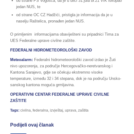
od strane PS Vogošća, da je u ulici 31.jula br.21 VIK iskopao
jedan NUS, te
od strane OC CZ Hadžići, pristigla je informacija da je u
naselju Raštelica, pronađen jedan NUS.
O primljenim informacijama obaviješteni su pripadnici Tima za
UES Federalne uprave civilne zaštite.
FEDERALNI HIDROMETEOROLOŠKI ZAVOD
Meteoalarm:
Federalni hidrometeorološki zavod izdao je Žuti
nivo upozorenja, za područje Hercegovačko-neretvanskog i
Kantona Sarajevo, gdje se očekuju ekstremno visoke
temperature, između 32 i 34 stepana, dok je na području Unsko-
sanskog kantona moguća grmljavina.
OPERATIVNI CENTAR FEDERALNE UPRAVE CIVILNE
ZAŠTITE
Tags:
civilna
,
federalna
,
izvještaj
,
uprava
,
zaštita
Podijeli ovaj članak