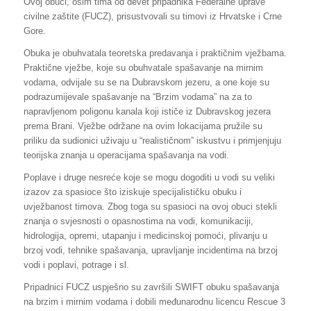
Ovoj obuci, osim tima od devet pripadnika Federalne uprave
civilne zaštite (FUCZ), prisustvovali su timovi iz Hrvatske i Crne
Gore.
Obuka je obuhvatala teoretska predavanja i praktičnim vježbama.
Praktične vježbe, koje su obuhvatale spašavanje na mirnim
vodama, odvijale su se na Dubravskom jezeru, a one koje su
podrazumijevale spašavanje na “Brzim vodama” na za to
napravljenom poligonu kanala koji ističe iz Dubravskog jezera
prema Brani. Vježbe održane na ovim lokacijama pružile su
priliku da sudionici uživaju u “realističnomˮ iskustvu i primjenjuju
teorijska znanja u operacijama spašavanja na vodi.
Poplave i druge nesreće koje se mogu dogoditi u vodi su veliki
izazov za spasioce što iziskuje specijalističku obuku i
uvježbanost timova. Zbog toga su spasioci na ovoj obuci stekli
znanja o svjesnosti o opasnostima na vodi, komunikaciji,
hidrologija, opremi, utapanju i medicinskoj pomoći, plivanju u
brzoj vodi, tehnike spašavanja, upravljanje incidentima na brzoj
vodi i poplavi, potrage i sl.
Pripadnici FUCZ uspješno su završili SWIFT obuku spašavanja
na brzim i mirnim vodama i dobili međunarodnu licencu Rescue 3