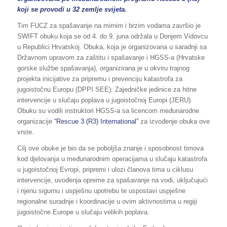
koji se provodi u 32 zemlje svijeta.
Tim FUCZ za spašavanje na mirnim i brzim vodama završio je
SWIFT obuku koja se od 4. do 9. juna održala u Donjem Vidovcu
u Republici Hrvatskoj. Obuka, koja je organizovana u saradnji sa
Državnom upravom za zaštitu i spašavanje i HGSS-a (Hrvatske
gorske službe spašavanja), organizirana je u okviru trajnog
projekta inicijative za pripremu i prevenciju katastrofa za
jugoistočnu Europu (DPPI SEE): Zajedničke jedinice za hitne
intervencije u slučaju poplava u jugoistočnoj Europi (JERU).
Obuku su vodili instruktori HGSS-a sa licencom međunarodne
organizacije
“Rescue 3 (R3) International”
za izvođenje obuka ove
vrste.
Cilj ove obuke je bio da se poboljša znanje i sposobnost timova
kod djelovanja u međunarodnim operacijama u slučaju katastrofa
u jugoistočnoj Evropi, pripremi i ulozi članova tima u ciklusu
intervencije, uvođenja opreme za spašavanje na vodi, uključujući
i njenu sigurnu i uspješnu upotrebu te uspostavi uspješne
regionalne suradnje i koordinacije u ovim aktivnostima u regiji
jugoistočne Europe u slučaju velikih poplava.