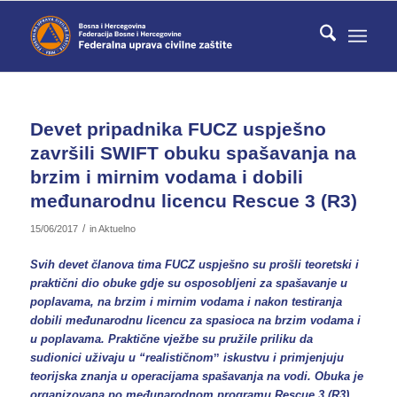
Devet pripadnika FUCZ uspješno
završili SWIFT obuku spašavanja na
brzim i mirnim vodama i dobili
međunarodnu licencu Rescue 3 (R3)
/
15/06/2017
in
Aktuelno
Svih devet članova tima FUCZ uspješno su prošli teoretski i
praktični dio obuke gdje su osposobljeni za spašavanje u
poplavama, na brzim i mirnim vodama i nakon testiranja
dobili međunarodnu licencu za spasioca na brzim vodama i
u poplavama. Praktične vježbe su pružile priliku da
sudionici uživaju u “realističnomˮ iskustvu i primjenjuju
teorijska znanja u operacijama spašavanja na vodi. Obuka je
organizovana po međunarodnom programu Rescue 3 (R3)