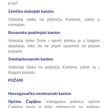
2
8 l/m
Zeničko-dobojski kanton
Vodostaj rijeka na području Kantona, jutros je
normalan.
Bosansko-podrinjski kanton
Vodostaj rijeke Drine i njenih pritoka je u blagom
opadanju, tako da ne prijeti opasnost od pojave
poplave.
Srednjobosanski kanton
Vodostaji rijeka na području Kantona, jutros su u
blagom porastu.
POŽARI
Hercegovačko-neretvanski kanton
Općina Čapljina
. Vatrogasna jedinica općine
Čapljina imala je dvije intervencije na gašenju