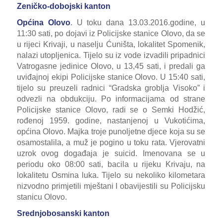
Zeničko-dobojski kanton
Općina Olovo
. U toku dana 13.03.2016.godine, u
11:30 sati, po dojavi iz Policijske stanice Olovo, da se
u rijeci Krivaji, u naselju Ćuništa, lokalitet Spomenik,
nalazi utopljenica. Tijelo su iz vode izvadili pripadnici
Vatrogasne jedinice Olovo, u 13,45 sati, i predali ga
uviđajnoj ekipi Policijske stanice Olovo. U 15:40 sati,
tijelo su preuzeli radnici “Gradska groblja Visoko” i
odvezli na obdukciju. Po informacijama od strane
Policijske stanice Olovo, radi se o Semki Hodžić,
rođenoj 1959. godine, nastanjenoj u Vukotićima,
općina Olovo. Majka troje punoljetne djece koja su se
osamostalila, a muž je pogino u toku rata. Vjerovatni
uzrok ovog događaja je suicid. Imenovana se u
periodu oko 08:00 sati, bacila u rijeku Krivaju, na
lokalitetu Osmina luka. Tijelo su nekoliko kilometara
nizvodno primjetili mještani I obavijestili su Policijsku
stanicu Olovo.
Srednjobosanski kanton