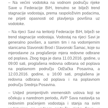
– Na većini vodotoka na vodnom području rijeke
Save u Federacije BiH, trenutno se bilježi trend
stagnacije vodostaja, prema raspoloživim podacima,
ne prijeti opasnosti od plavljenja površina uz
vodotoke.
– Na rijeci Savi na teritoriji Federacije BiH, bilježi se
trend stagnacije vodostaja. Vodostaj na rijeci Savi je
generalno povišen, a samim tim i na vodomjernim
stanicama Slavonski Brod i Slavonski Šamac, koje su
mjerodavne za proglašenje mjera redovne odbrane
od poplava. Zbog toga je dana 11.03.2016. godine, u
09:00 sati, proglašena redovna odbrana od poplava
na poplavnom području Odžačka Posavina, a
12.03.2016. godine, u 16:00 sati, proglašena je
redovna odbrana od poplava i na poplavnom
području Srednja Posavina.
– Usljed promjenljivih vremenskih uslova koji se
očekuju u narednom periodu, AVP Sava nastavlja sa
redovnim praćenjem vodostaja i stanja na svim