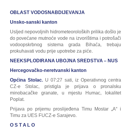
OBLAST VODOSNABDIJEVANJA
Unsko-sanski kanton
Usljed nepovoljnih hidrometeoroloških prilika došlo je
do povećane mutnoće vode na izvorištima i potrošači
vodoopskrbnog sistema grada Bihaća, trebaju
prokuhavati vodu prije upotrebe za piće.
NEEKSPLODIRANA UBOJNA SREDSTVA – NUS
Hercegovačko-neretvanski kanton
Općina Stolac.
U 07:27 sati, iz Operativnog centra
CZ-e Stolac, pristigla je prijava o pronalsku
minobacačke granate, u mjestu Humac, lokalitet
Poplat.
Prijava po prijemu proslijeđena Timu Mostar „A“ i
Timu za UES FUCZ-e Sarajevo.
O S T A L O