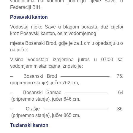
vodotocima na vodnom području rijeke Save, u
Federaciji BiH.
Posavski kanton
Vodostaj rijeke Save u blagom porastu, duž cijelog to
kroz Posavski kanton, osim vodomjernog
mjesta Bosanski Brod, gdje je za 1 cm u opadanju u odno
na jučer.
Visina vodostaja izmjerena jutros u 07:00 sati, 
vodomjernim stanicama iznosio je:
– Bosanski Brod ——————————- 761 c
(pripremno stanje), jučer 762 cm,
– Bosanski Šamac ————————— 647 c
(pripremno stanje), jučer 646 cm,
– Orašje —————————————– 869 c
(pripremno stanje), jučer 865 cm.
Tuzlanski kanton