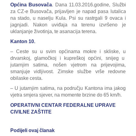
Općina Busovača
. Dana 11.03.2016.godine, Službi
za CZ-e Busovača, prijavljen je napad pasa lutalica
na stado, u naselju Kula. Psi su rastrgali 9 ovaca i
jagnjadi. Nakon uviđaja na terenu izvršeno je
uklanjanje životinja, te asanacija terena.
Kanton 10.
– Ceste su u svim općinama mokre i skliske, u
drvarskoj, glamočkoj i kupreškoj općini, snijeg u
jutarnjim satima, nošen vjetrom na prijevojima,
smanjuje vidljivost. Zimske službe vrše redovne
obilaske cesta.
– U jutarnjim satima, na području Kantona ima jakog
vjetra smjera sjever, na momente brzine do 65 km/h.
OPERATIVNI CENTAR FEDERALNE UPRAVE
CIVILNE ZAŠTITE
Podijeli ovaj članak