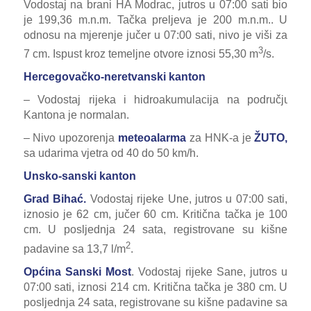
Vodostaj na brani HA Modrac, jutros u 07:00 sati bio
je 199,36 m.n.m. Tačka preljeva je 200 m.n.m.. U
odnosu na mjerenje jučer u 07:00 sati, nivo je viši za
3
7 cm. Ispust kroz temeljne otvore iznosi 55,30 m
/s.
Hercegovačko-neretvanski kanton
– Vodostaj rijeka i hidroakumulacija na području
Kantona je normalan.
– Nivo upozorenja
meteoalarma
za HNK-a je
ŽUTO,
sa udarima vjetra od 40 do 50 km/h.
Unsko-sanski kanton
Grad Bihać.
Vodostaj rijeke Une, jutros u 07:00 sati,
iznosio je 62 cm, jučer 60 cm. Kritična tačka je 100
cm. U posljednja 24 sata, registrovane su kišne
2
padavine sa 13,7 l/m
.
Općina Sanski Most
. Vodostaj rijeke Sane, jutros u
07:00 sati, iznosi 214 cm. Kritična tačka je 380 cm. U
posljednja 24 sata, registrovane su kišne padavine sa