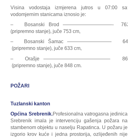
Visina vodostaja izmjerena jutros u 07:00 sati, 
vodomjernim stanicama iznosio je:
– Bosanski Brod ——————————- 762 c
(pripremno stanje), juče 753 cm,
– Bosanski Šamac ————————— 646 c
(pripremno stanje), juče 633 cm,
– Orašje —————————————– 865 c
(pripremno stanje), juče 848 cm.
POŽARI
Tuzlanski kanton
Općina Srebrenik.
Profesionalna vatrogasna jedinica
Srebrenik imala je intervenciju gašenja požara na
stambenom objektu u naselju Rapatinca. U požaru je
izgorio krov kuće i jedna prostorija, ozlijeđenih nije