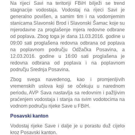
Na rijeci Savi na teritoriji FBiH bilježi se trend
stagnacije vodostaja. Vodostaj na rijeci Savi je
generalno povišen, a samim tim i na vodomjernim
stanicama Slavonski Brod i Slavonski Šamac koje su
mjerodavne za proglašenje mjera redovne odbrane
od poplava. Zbog toga je dana 11.03.2016. godine u
09:00 sati proglašena redovna odbrana od poplava
na poplavnom području Odžačka Posavina, a
12.03.2016. godine u 16:00 sati proglašena je
redovna odbrana od poplava i na poplavnom
području Srednja Posavina.
Zbog svega navedenog, kao i promjenljivih
vremenskih uslova koji se očekuju u narednom
periodu, AVP Sava nastavlja sa redovnim i pažljivim
praćenjem vodostaja i stanja na svim vodotocima na
vodnom području rijeke Save u FBiH.
Posavski kanton
Vodostaj rijeke Save i dalje je u porastu duž cijelog to
kroz Posavski kanton.