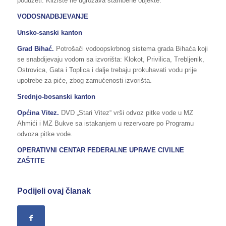
poduzeti. Klizište ne ugrožava stambene objekte.
VODOSNADBJEVANJE
Unsko-sanski kanton
Grad Bihać.
Potrošači vodoopskrbnog sistema grada Bihaća koji
se snabdijevaju vodom sa izvorišta: Klokot, Privilica, Trebljenik,
Ostrovica, Gata i Toplica i dalje trebaju prokuhavati vodu prije
upotrebe za piće, zbog zamućenosti izvorišta.
Srednjo-bosanski kanton
Općina Vitez.
DVD „Stari Vitez“ vrši odvoz pitke vode u MZ
Ahmići i MZ Bukve sa istakanjem u rezervoare po Programu
odvoza pitke vode.
OPERATIVNI CENTAR FEDERALNE UPRAVE CIVILNE
ZAŠTITE
Podijeli ovaj članak