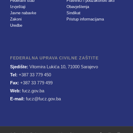
Federalni štab
Pravilnici i podzakonski akti
Izvještaji
Obavještenja
Javne nabavke
Sindikat
Zakoni
Pristup informacijama
Uredbe
FEDERALNA UPRAVA CIVILNE ZAŠTITE
Sjedište:
Vitomira Lukića 10, 71000 Sarajevo
Tel:
+387 33 779 450
Fax:
+387 33 779 499
Web:
fucz.gov.ba
E-mail:
fucz@fucz.gov.ba