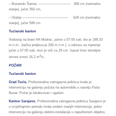
– Bosanski Šamac —————————– 399 cm (normalno
stanje), jučer 350 cm,
– Orašje —————————————– 628 cm (normalno
stanje), jučer 599 cm.
Tuzlanski kanton
Vodostaj na brani HA Modrac, jutros u 07:00 sati, bio je 199,33
m.n.m., (tačka preljeva je 200 m.n.m.). u odnosu na mjerenje
jučer u 07:00 sati, nivo je viši za 29 cm. Ispust kroz temeljne
3
otvore iznosi 16,2 m
/s.
POŽARI
Tuzlanski kanton
Grad Tuzla.
Profesionalna vatrogasna jedinica imala je
intervenciju na gašenju požara na automobilu u naselju Paša
Bunar. Požar je lokalizovan i ugašen.
Kanton Sarajevo.
Profesionalna vatrogasna jedinica Sarajevo je
u izvještajnom periodu imala sedam manjih intervencija, jednu
intervenciju na gašenju elektro-instalacije u napuštenom objektu,