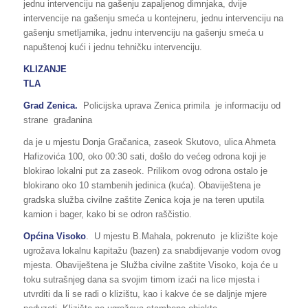
jednu intervenciju na gašenju zapaljenog dimnjaka, dvije
intervencije na gašenju smeća u kontejneru, jednu intervenciju na
gašenju smetljarnika, jednu intervenciju na gašenju smeća u
napuštenoj kući i jednu tehničku intervenciju.
KLIZANJE
TLA
Grad Zenica.
Policijska uprava Zenica primila je informaciju od
strane građanina
da je u mjestu Donja Gračanica, zaseok Skutovo, ulica Ahmeta
Hafizovića 100, oko 00:30 sati, došlo do većeg odrona koji je
blokirao lokalni put za zaseok. Prilikom ovog odrona ostalo je
blokirano oko 10 stambenih jedinica (kuća). Obaviještena je
gradska služba civilne zaštite Zenica koja je na teren uputila
kamion i bager, kako bi se odron raščistio.
Općina Visoko
. U mjestu B.Mahala, pokrenuto je klizište koje
ugrožava lokalnu kapitažu (bazen) za snabdijevanje vodom ovog
mjesta. Obaviještena je Služba civilne zaštite Visoko, koja će u
toku sutrašnjeg dana sa svojim timom izaći na lice mjesta i
utvrditi da li se radi o klizištu, kao i kakve će se daljnje mjere