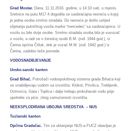
Grad Mostar.
Dana, 11.11.2016. godine, u 14:10 sati, u mjestu
Sretnice na putu M17.4 dogodila se saobraćajna nesreća u kojoj
je jedna osoba smrtno stradala. Do nesreće je došlo uslijed
slijetanja putničkog vozila marke “mercedes” sa saobraćajnice. U
vozilu su bile dvije osobe. Smrtno stradala osoba bila je suvozač
u vozilu, a radi se o ženskoj osobi B.M. (rođ. 1944 god.), iz
Čerina općina Čitluk, dok je vozač M.M. (rođ. 1942 god.) iz
Čerina, zadobio teže povrede.
VODOSNADBJEVANJE
Unsko-sanski kanton
Grad Bihać.
Potrošači vodoopskrbnog sistema grada Bihaća koji
se snabdijevaju vodom sa izvorišta: Klokot, Privilica, Trebljenik,
Ostrovica, Gata i Toplica i dalje trebaju prokuhavati vodu prije
upotrebe za piće, zbog zamućenosti izvorišta.
NEEKSPLODIRANA UBOJNA SREDSTVA – NUS
Tuzlanski kanton
Općina Gradačac.
Tim za uklanjanje NUS-a FUCZ obavljao je