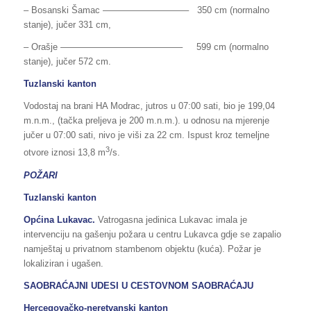
– Bosanski Šamac —————————– 350 cm (normalno
stanje), jučer 331 cm,
– Orašje —————————————– 599 cm (normalno
stanje), jučer 572 cm.
Tuzlanski kanton
Vodostaj na brani HA Modrac, jutros u 07:00 sati, bio je 199,04
m.n.m., (tačka preljeva je 200 m.n.m.). u odnosu na mjerenje
jučer u 07:00 sati, nivo je viši za 22 cm. Ispust kroz temeljne
3
otvore iznosi 13,8 m
/s.
POŽARI
Tuzlanski kanton
Općina Lukavac.
Vatrogasna jedinica Lukavac imala je
intervenciju na gašenju požara u centru Lukavca gdje se zapalio
namještaj u privatnom stambenom objektu (kuća). Požar je
lokaliziran i ugašen.
SAOBRAĆAJNI UDESI U CESTOVNOM SAOBRAĆAJU
Hercegovačko-neretvanski kanton