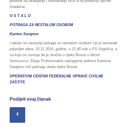
poslove na uklanjanju i uništavanju NUS-a na području općine
Gradačac.
O S T A L O
POTRAGA ZA NESTALOM OSOBOM
Kanton Sarajevo
I danas se nastavlja potraga za nestalom osobom čiji je nestanak
prijavljen dana, 10.11.2016. godine, u 21:40 sati u PS Vogošća, a
za koju
se sumnja da je skočila u rijeku Bosnu u blizini
Semizovca. Ekipa Profesionalne vatrogasne jedinice Kantona
Sarajevo vrši pretragu obala rijeke Bosne.
OPERATIVNI CENTAR FEDERALNE UPRAVE
CIVILNE
ZAŠTITE
Podijeli ovaj članak