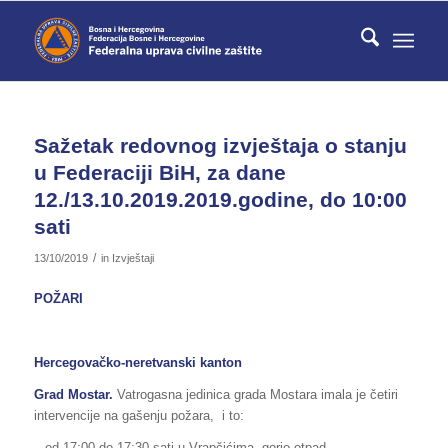
Sažetak redovnog izvještaja o stanju
u Federaciji BiH, za dane
12./13.10.2019.2019.godine, do 10:00
sati
/
13/10/2019
in
Izvještaji
POŽARI
Hercegovačko-neretvanski kanton
Grad Mostar.
Vatrogasna jedinica grada Mostara imala je četiri
intervencije na gašenju požara, i to:
– od 17:00 do 17:30 sati u Vrapčićima, gorio otpad,