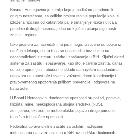
sanacije i obnove.
Bosna i Hercegovina je zemlja koja je podložna prirodnim ili
drugim nesrećama, sa velikim brojem ranjive populacije koja je
izložena rizicima od katastrofa pa je smanjenje rizika i uticaja
prirodnih ili drugih nesreća jedno od ključnih pitanja sigurnosti
zemlje i regiona.
Iako prostora za napredak ima još mnogo, izvučene su pouke iz
naučenih lekcija, dosta toga se unaprijedilo bez obzira na
decentralizirani sistemu zaštite i spašavanja u BiH. Ključni akteri
sistema za zaštitu i spašavanje, kao što je civilna zaštita, danas
su bolje opremljeni i obučeni u skladu sa najvišim standardima
odgovora na katastrofe i svjesni važnosti dobre koordinacije i
pravovremenog upozorenja prilikom prevencije i odgovora na
katastrofe.
U Bosni i Hercegovini dominantne opasnosti su požari, poplave,
klizišta, mine, neeksplodirana ubojna sredstva (NUS),
zemljotresi, ekstremne meteorološke pojave i druge prirodne i
tehničko-tehnološke opasnosti.
Federalna uprava civilne zaštite sa ostalim nadležnim
institucijama na svim nivoima u BiH, uz podršku Ujedinjenih