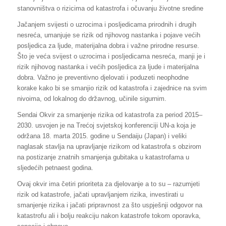
stanovništva o rizicima od katastrofa i očuvanju životne sredine
Jačanjem svijesti o uzrocima i posljedicama prirodnih i drugih
nesreća, umanjuje se rizik od njihovog nastanka i pojave većih
posljedica za ljude, materijalna dobra i važne prirodne resurse.
Što je veća svijest o uzrocima i posljedicama nesreća, manji je i
rizik njihovog nastanka i većih posljedica za ljude i materijalna
dobra. Važno je preventivno djelovati i poduzeti neophodne
korake kako bi se smanjio rizik od katastrofa i zajednice na svim
nivoima, od lokalnog do državnog, učinile sigurnim.
Sendai Okvir za smanjenje rizika od katastrofa za period 2015–
2030. usvojen je na Trećoj svjetskoj konferenciji UN-a koja je
održana 18. marta 2015. godine u Sendaiju (Japan) i veliki
naglasak stavlja na upravljanje rizikom od katastrofa s obzirom
na postizanje znatnih smanjenja gubitaka u katastrofama u
sljedećih petnaest godina.
Ovaj okvir ima četiri prioriteta za djelovanje a to su – razumjeti
rizik od katastrofe, jačati upravljanjem rizika, investirati u
smanjenje rizika i jačati pripravnost za što uspješnji odgovor na
katastrofu ali i bolju reakciju nakon katastrofe tokom oporavka,