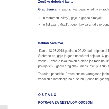
Zeničko-dobojski kanton
Grad Zenica
. Pripadnici vatrogasne jedinice grada
u restoranu „Almy“, gdje je gorjeo dimnjak,
u željezari „Mitall“, pogon koksara, gdje je gorj
Kanton Sarajevo
Dana, 13.05.2018.godine u 02:20 sati, pripadnici P
Srebrene bb, gdje je gorio napušteni objekat. U g
vozila. Požar je lokalizovan a ekipe još rade na li
povrijeđen (uganuće zgloba) i medicinski je zbrinut
Također, pripadnici Profesionalne vatrogasne jedin
zapaljenih instalacija na el.stubu i jedna na gaš
O S T A L O
POTRAGA ZA NESTALOM OSOBOM