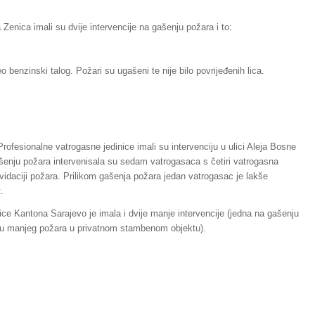
 Zenica imali su dvije intervencije na gašenju požara i to:
eo benzinski talog. Požari su ugašeni te nije bilo povrijeđenih lica.
rofesionalne vatrogasne jedinice imali su intervenciju u ulici Aleja Bosne
ašenju požara intervenisala su sedam vatrogasaca s četiri vatrogasna
kvidaciji požara. Prilikom gašenja požara jedan vatrogasac je lakše
.
ice Kantona Sarajevo je imala i dvije manje intervencije (jedna na gašenju
enju manjeg požara u privatnom stambenom objektu).