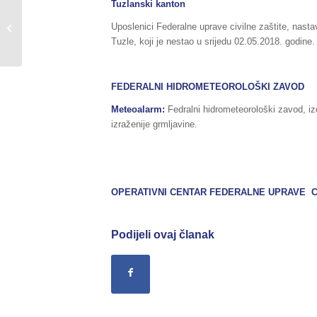
Tuzlanski kanton
Sažetak redovnog izvještaja o stanju
Uposlenici Federalne uprave civilne zaštite, na
u Federaciji BiH, za dane
Tuzle, koji je nestao u srijedu 02.05.2018. godine.
11./12.05.2018.godine,...
FEDERALNI HIDROMETEOROLOŠKI ZAVOD
Meteoalarm:
Fedralni hidrometeorološki zavod, i
izraženije grmljavine.
OPERATIVNI CENTAR FEDERALNE UPRAVE
CI
Podijeli ovaj članak