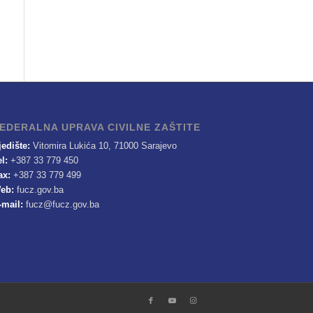
EDERALNA UPRAVA CIVILNE ZAŠTITE
jedište:
Vitomira Lukića 10, 71000 Sarajevo
el:
+387 33 779 450
ax:
+387 33 779 499
eb:
fucz.gov.ba
-mail:
fucz@fucz.gov.ba