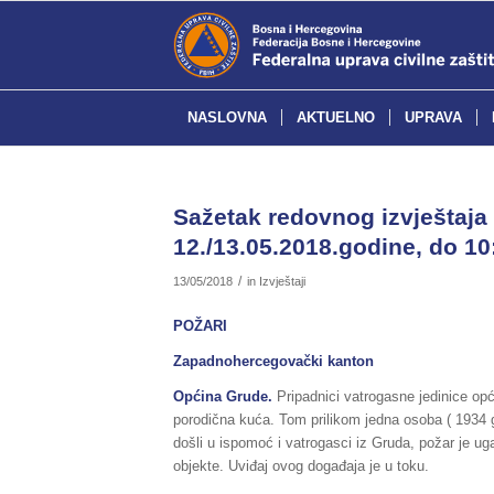
NASLOVNA
AKTUELNO
UPRAVA
Sažetak redovnog izvještaja 
12./13.05.2018.godine, do 10
/
13/05/2018
in
Izvještaji
POŽARI
Zapadnohercegovački kanton
Općina Grude.
Pripadnici vatrogasne jedinice opći
porodična kuća. Tom prilikom jedna osoba ( 1934 g
došli u ispomoć i vatrogasci iz Gruda, požar je ug
objekte. Uviđaj ovog događaja je u toku.