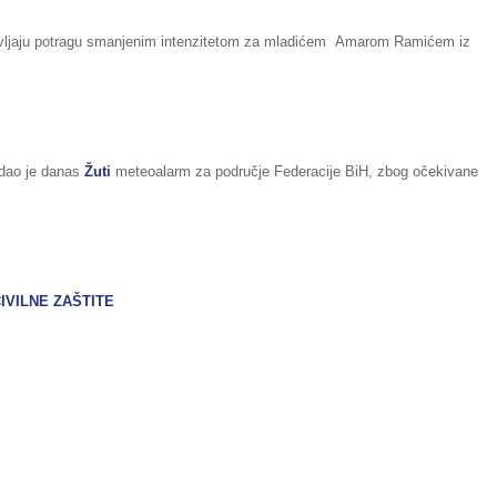
stavljaju potragu smanjenim intenzitetom za mladićem Amarom Ramićem iz
zdao je danas
Žuti
meteoalarm za područje Federacije BiH, zbog očekivane
VILNE ZAŠTITE