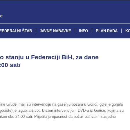
FEDERALNI ŠTAB
JAVNE NABAVKE
INFO
PLAN RADA
K
o stanju u Federaciji BiH, za dane
:00 sati
ne Grude imali su intervenciju na gašenju požara u Gorici, gdje je gorjela
odište) je izgubila život. Brzom intervencijom DVD-a iz Gorice, kojima su
ašen oko 24:00 sati. Prijetila je opasnost da požar zahvati i susjedne