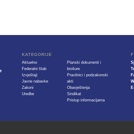
KATEGORIJE
F
Aktuelno
Planski dokumenti i
S
Federalni štab
brošure
T
Izvještaji
Pravilnici i podzakonski
F
Javne nabavke
akti
W
Zakoni
Obavještenja
E
Uredbe
Sindikat
Pristup informacijama