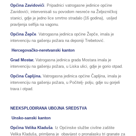
Općina Zavidovići
. Pripadnici vatrogasne jedinice općine
Zavidovići, intervenisali su povodom nesreće na Željezničkoj
stanici, gdje je jedno lice smrtno stradalo (16 godina), usljed
pravljenja selfija na vagonu.
Općina Žepče
. Vatrogasna jedinica općine Žepče, imala je
intervenciju na gašenju požara na deponiji Trebetović.
Hercegovačko-neretvanski kanton
Grad Mostar.
Vatrogasna jedinica grada Mostara imala je
intervenciju na gašenju požara, u Liska ulici, gdje je gorio otpad.
Općina Čapljina.
Vatrogasna jedinica općine Čapljina, imala je
intervenciju na gašenju požara, u Počitelj- polju, gdje su gorjeli
trava i otpad.
NEEKSPLODIRANA UBOJNA SREDSTVA
Unsko-sanski kanton
Općina Velika Kladuša
. Iz Općinske službe civilne zaštite
Velika Kladuša, primljena je obavijest o pronalasku tri granate za