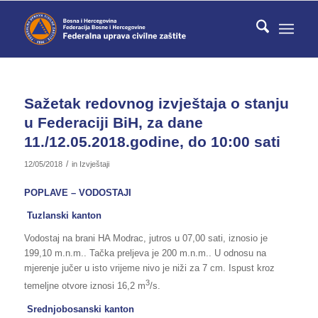
Sažetak redovnog izvještaja o stanju
u Federaciji BiH, za dane
11./12.05.2018.godine, do 10:00 sati
/
12/05/2018
in
Izvještaji
POPLAVE – VODOSTAJI
Tuzlanski kanton
Vodostaj na brani HA Modrac, jutros u 07,00 sati, iznosio je
199,10 m.n.m.. Tačka preljeva je 200 m.n.m.. U odnosu na
mjerenje jučer u isto vrijeme nivo je niži za 7 cm. Ispust kroz
3
temeljne otvore iznosi 16,2 m
/s.
Srednjobosanski kanton