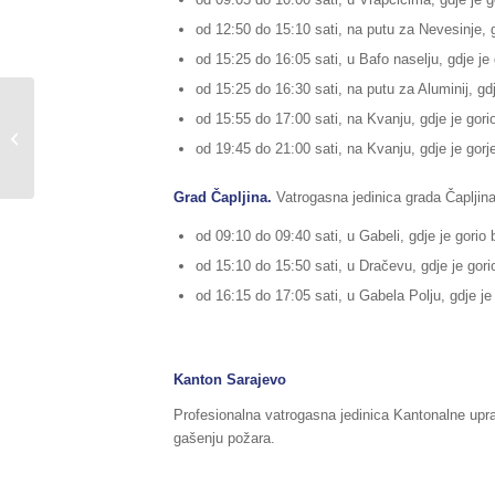
od 12:50 do 15:10 sati, na putu za Nevesinje, g
od 15:25 do 16:05 sati, u Bafo naselju, gdje je 
od 15:25 do 16:30 sati, na putu za Aluminij, gdje
Sažetak redovnog izvještaja o stanju
od 15:55 do 17:00 sati, na Kvanju, gdje je gori
u Federaciji BiH, za dane
od 19:45 do 21:00 sati, na Kvanju, gdje je gorje
09./10.10.2020.godine,...
Grad Čapljina.
Vatrogasna jedinica grada Čapljina,
od 09:10 do 09:40 sati, u Gabeli, gdje je gorio b
od 15:10 do 15:50 sati, u Dračevu, gdje je gorio 
od 16:15 do 17:05 sati, u Gabela Polju, gdje je 
Kanton Sarajevo
Profesionalna vatrogasna jedinica Kantonalne upra
gašenju požara.