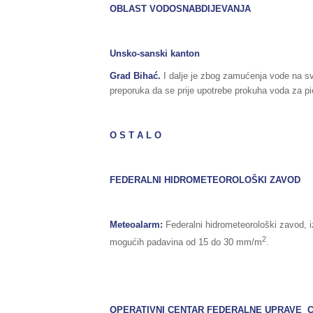
OBLAST VODOSNABDIJEVANJA
Unsko-sanski kanton
Grad Bihać.
I dalje je zbog zamućenja vode na sv
preporuka da se prije upotrebe prokuha voda za pi
O S T A L O
FEDERALNI HIDROMETEOROLOŠKI ZAVOD
Meteoalarm:
Federalni hidrometeorološki zavod, 
2
mogućih padavina od 15 do 30 mm/m
.
OPERATIVNI CENTAR FEDERALNE UPRAVE C