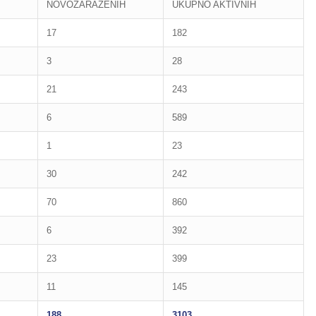
NOVOZARAŽENIH
UKUPNO AKTIVNIH
17
182
3
28
21
243
6
589
1
23
30
242
70
860
6
392
23
399
11
145
188
3103