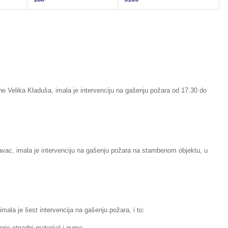
ne Velika Kladuša, imala je intervenciju na gašenju požara od 17:30 do
vac, imala je intervenciju na gašenju požara na stambenom objektu, u
mala je šest intervencija na gašenju požara, i to:
orio otpadni materijal i gume,