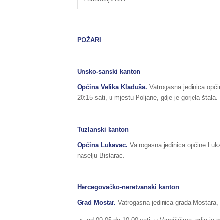
POŽARI
Unsko-sanski kanton
Općina Velika Kladuša.
Vatrogasna jedinica opći
20:15 sati, u mjestu Poljane, gdje je gorjela štala.
Tuzlanski kanton
Općina Lukavac.
Vatrogasna jedinica općine Luka
naselju Bistarac.
Hercegovačko-neretvanski kanton
Grad Mostar.
Vatrogasna jedinica grada Mostara, i
od 09:05 do 10:00 sati, u Vrapčićima, gdje je g