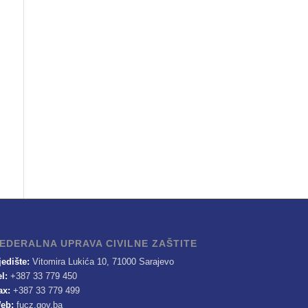
EDERALNA UPRAVA CIVILNE ZAŠTITE
jedište:
Vitomira Lukića 10, 71000 Sarajevo
el:
+387 33 779 450
ax:
+387 33 779 499
eb:
fucz.gov.ba