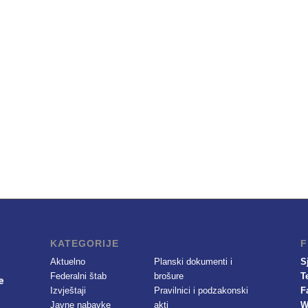
KATEGORIJE
F
Aktuelno
Planski dokumenti i
S
Federalni štab
brošure
T
Izvještaji
Pravilnici i podzakonski
F
Javne nabavke
akti
W