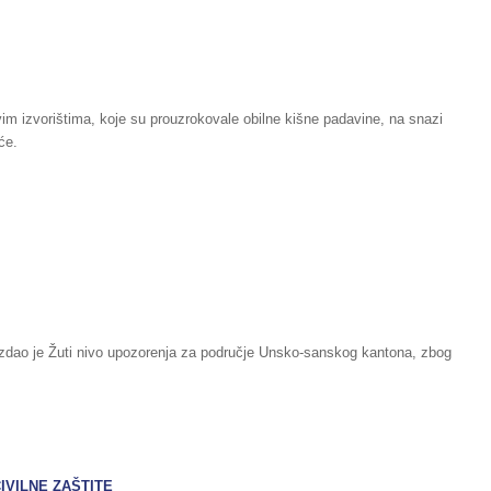
im izvorištima, koje su prouzrokovale obilne kišne padavine, na snazi
će.
izdao je Žuti nivo upozorenja za područje Unsko-sanskog kantona, zbog
IVILNE ZAŠTITE