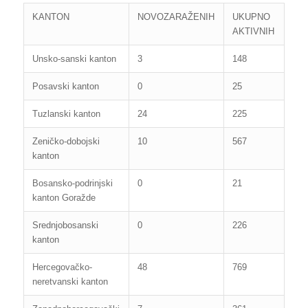
KANTON
NOVOZARAŽENIH
UKUPNO
AKTIVNIH
Unsko-sanski kanton
3
148
Posavski kanton
0
25
Tuzlanski kanton
24
225
Zeničko-dobojski
10
567
kanton
Bosansko-podrinjski
0
21
kanton Goražde
Srednjobosanski
0
226
kanton
Hercegovačko-
48
769
neretvanski kanton