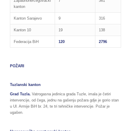
Zapadnohercegovački
7
361
kanton
Kanton Sarajevo
9
316
Kanton 10
19
138
Federacija BiH
120
2796
POŽARI
Tuzlanski kanton
Grad Tuzla.
Vatrogasna jedinica grada Tuzle, imala je četiri
intervencije, od čega, jednu na gašenju požara gdje je gorio stan
u Ul. Armije BiH br. 24, te tri tehničke intervencije. Požar je
ugašen.