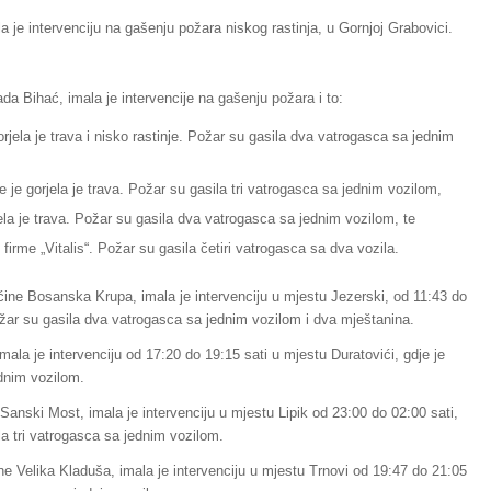
a je intervenciju na gašenju požara niskog rastinja, u Gornjoj Grabovici.
da Bihać, imala je intervencije na gašenju požara i to:
orjela je trava i nisko rastinje. Požar su gasila dva vatrogasca sa jednim
je gorjela je trava. Požar su gasila tri vatrogasca sa jednim vozilom,
ela je trava. Požar su gasila dva vatrogasca sa jednim vozilom, te
irme „Vitalis“. Požar su gasila četiri vatrogasca sa dva vozila.
ćine Bosanska Krupa, imala je intervenciju u mjestu Jezerski, od 11:43 do
 Požar su gasila dva vatrogasca sa jednim vozilom i dva mještanina.
mala je intervenciju od 17:20 do 19:15 sati u mjestu Duratovići, gdje je
ednim vozilom.
anski Most, imala je intervenciju u mjestu Lipik od 23:00 do 02:00 sati,
ila tri vatrogasca sa jednim vozilom.
e Velika Kladuša, imala je intervenciju u mjestu Trnovi od 19:47 do 21:05