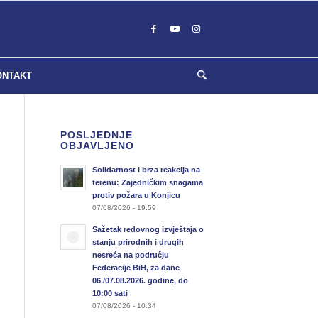
ONTAKT
POSLJEDNJE
OBJAVLJENO
Solidarnost i brza reakcija na
terenu: Zajedničkim snagama
protiv požara u Konjicu
07/08/2026 - 19:59
Sažetak redovnog izvještaja o
stanju prirodnih i drugih
nesreća na području
Federacije BiH, za dane
06./07.08.2026. godine, do
10:00 sati
07/08/2026 - 10:34