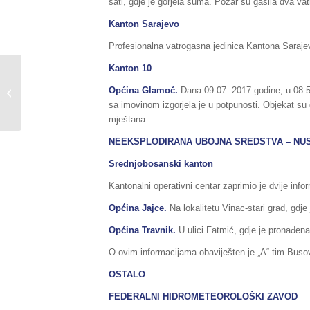
sati, gdje je gorjela šuma. Požar su gasila dva v
Kanton Sarajevo
Profesionalna vatrogasna jedinica Kantona Sarajevo
Kanton 10
Sažetak Redovnog izvještaja o stanju
Općina Glamoč.
Dana 09.07. 2017.godine, u 08.55 
u Federaciji BiH, za dane
sa imovinom izgorjela je u potpunosti. Objekat s
08./09.07.2017....
mještana.
NEEKSPLODIRANA UBOJNA SREDSTVA – NU
Srednjobosanski kanton
Kantonalni operativni centar zaprimio je dvije info
Općina Jajce.
Na lokalitetu Vinac-stari grad, gdj
Općina Travnik.
U ulici Fatmić, gdje je pronađen
O ovim informacijama obaviješten je „A“ tim Buso
OSTALO
FEDERALNI HIDROMETEOROLOŠKI ZAVOD