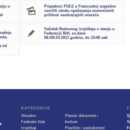
anju u
Pripadnici FUCZ u Francuskoj uspješno
završili obuku spašavanja unesrećenih
ti
prilikom saobraćajnih nesreća
Sažetak Redovnog izvještaja o stanju u
radnje
Federaciji BiH, za dane
voda,
08./09.03.2017.godine, do 10:00 sati
a od
KATEGORIJE
F
Aktuelno
Planski dokumenti i
S
Federalni štab
brošure
T
Izvještaji
Pravilnici i podzakonski
F