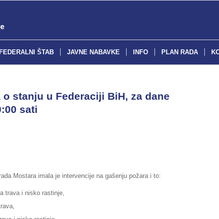
FEDERALNI ŠTAB
JAVNE NABAVKE
INFO
PLAN RADA
K
o stanju u Federaciji BiH, za dane
:00 sati
ada Mostara imala je intervencije na gašenju požara i to:
a trava i nisko rastinje,
trava,