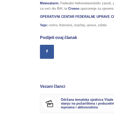
Meteoalarm:
Federalni hidrometeorološki zavod,
za veći dio BiH, te
Crveno
upozorenje za sjeverni
OPERATIVNI CENTAR FEDERALNE UPRAVE CI
Tags:
civilna
,
federalna
,
izvještaj
,
uprava
,
zaštita
Podijeli ovaj članak
Vezani članci
Održana tematska sjednica Vlade
stanju na požarištima i poduzeti
mjerama i aktivnostima