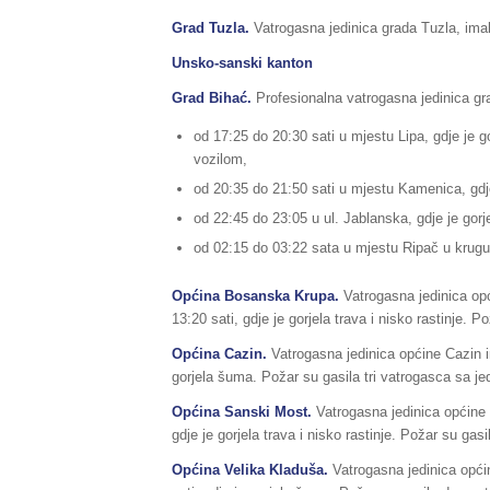
Grad Tuzla.
Vatrogasna jedinica grada Tuzla, imal
Unsko-sanski kanton
Grad Bihać.
Profesionalna vatrogasna jedinica gra
od 17:25 do 20:30 sati u mjestu Lipa, gdje je g
vozilom,
od 20:35 do 21:50 sati u mjestu Kamenica, gdje 
od 22:45 do 23:05 u ul. Jablanska, gdje je gorj
od 02:15 do 03:22 sata u mjestu Ripač u krugu f
Općina Bosanska Krupa.
Vatrogasna jedinica op
13:20 sati, gdje je gorjela trava i nisko rastinje.
Općina Cazin.
Vatrogasna jedinica općine Cazin i
gorjela šuma. Požar su gasila tri vatrogasca sa j
Općina Sanski Most.
Vatrogasna jedinica općine S
gdje je gorjela trava i nisko rastinje. Požar su gas
Općina Velika Kladuša.
Vatrogasna jedinica općin