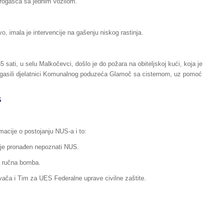
atrogasca sa jednim vozilom.
, imala je intervencije na gašenju niskog rastinja.
sati, u selu Malkočevci, došlo je do požara na obiteljskoj kući, koja je
u gasili djelatnici Komunalnog poduzeća Glamoč sa cisternom, uz pomoć
S
rmacije o postojanju NUS-a i to:
e je pronađen nepoznati NUS.
a ručna bomba.
vača i Tim za UES Federalne uprave civilne zaštite.