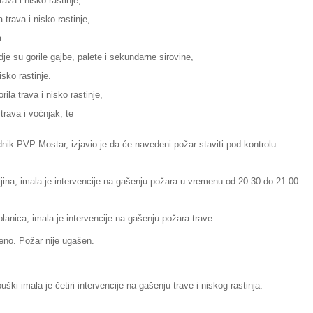
rava i nisko rastinje,
 trava i nisko rastinje,
a.
je su gorile gajbe, palete i sekundarne sirovine,
isko rastinje.
ila trava i nisko rastinje,
trava i voćnjak, te
nik PVP Mostar, izjavio je da će navedeni požar staviti pod kontrolu
jina, imala je intervencije na gašenju požara u vremenu od 20:30 do 21:00
lanica, imala je intervencije na gašenju požara trave.
jeno. Požar nije ugašen.
ški imala je četiri intervencije na gašenju trave i niskog rastinja.