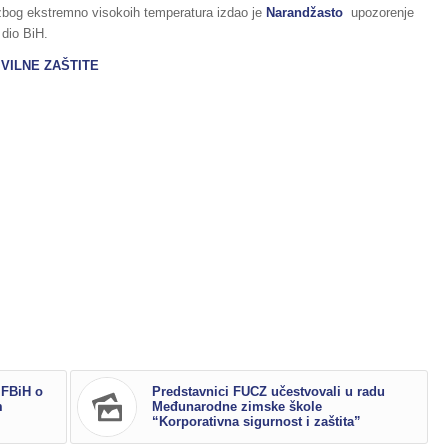
 zbog ekstremno visokoih temperatura izdao je
Narandžasto
upozorenje
 dio BiH.
VILNE ZAŠTITE
 FBiH o
Predstavnici FUCZ učestvovali u radu
m
Međunarodne zimske škole
“Korporativna sigurnost i zaštita”