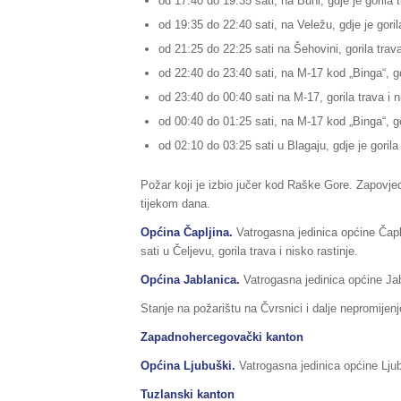
od 17:40 do 19:35 sati, na Buni, gdje je gorila t
od 19:35 do 22:40 sati, na Veležu, gdje je gorila
od 21:25 do 22:25 sati na Šehovini, gorila trav
od 22:40 do 23:40 sati, na M-17 kod „Binga“, gd
od 23:40 do 00:40 sati na M-17, gorila trava i n
od 00:40 do 01:25 sati, na M-17 kod „Binga“, gor
od 02:10 do 03:25 sati u Blagaju, gdje je gorila 
Požar koji je izbio jučer kod Raške Gore. Zapovjed
tijekom dana.
Općina Čapljina.
Vatrogasna jedinica općine Čapl
sati u Čeljevu, gorila trava i nisko rastinje.
Općina Jablanica.
Vatrogasna jedinica općine Jab
Stanje na požarištu na Čvrsnici i dalje nepromijen
Zapadnohercegovački kanton
Općina Ljubuški.
Vatrogasna jedinica općine Ljubu
Tuzlanski kanton