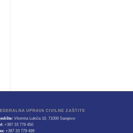
EDERALNA UPRAVA CIVILNE ZAŠTITE
jedište:
Vitomira Lukića 10, 71000 Sarajevo
el:
+387 33 779 450
ax:
+387 33 779 499