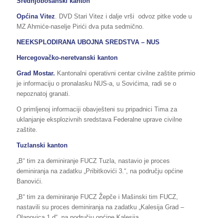
Srednjobosanski kanton
Općina Vitez
. DVD Stari Vitez i dalje vrši odvoz pitke vode u
MZ Ahmiće-naselje Pirići dva puta sedmično.
NEEKSPLODIRANA UBOJNA SREDSTVA – NUS
Hercegovačko-neretvanski kanton
Grad Mostar.
Kantonalni operativni centar civilne zaštite primio
je informaciju o pronalasku NUS-a, u Sovićima, radi se o
nepoznatoj granati.
O primljenoj informaciji obavješteni su pripadnici Tima za
uklanjanje eksplozivnih sredstava Federalne uprave civilne
zaštite.
Tuzlanski kanton
„B“ tim za deminiranje FUCZ Tuzla, nastavio je proces
deminiranja na zadatku „Pribitkovići 3.“, na području općine
Banovići.
„B“ tim za deminiranje FUCZ Žepče i Mašinski tim FUCZ,
nastavili su proces deminiranja na zadatku „Kalesija Grad –
Olanovica 1 d“, na području općine Kalesija.