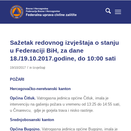
Sažetak redovnog izvještaja o stanju
u Federaciji BiH, za dane
18./19.10.2017.godine, do 10:00 sati
/
19/10/2017
in
Izvještaji
POŽARI
Hercegovačko-neretvanski kanton
Općina Čitluk.
Vatrogasna jedinica općine Čitluk, imala je
intervenciju na gašenju požara u vremenu od 13:25 do 14:55 sati,
u Čmarevcu, gdje je gorjela trava i nisko rastinje.
Srednjobosanski kanton
Općina Bugojno.
Vatrogasna jedinica općine Bugojno, imala je