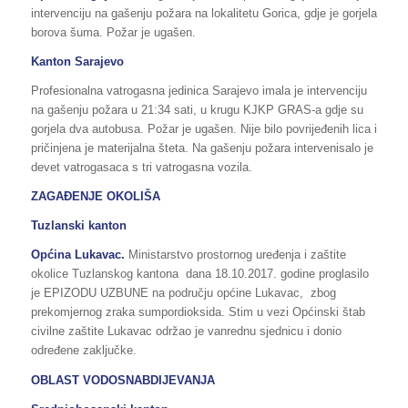
intervenciju na gašenju požara na lokalitetu Gorica, gdje je gorjela
borova šuma. Požar je ugašen.
Kanton Sarajevo
Profesionalna vatrogasna jedinica Sarajevo imala je intervenciju
na gašenju požara u 21:34 sati, u krugu KJKP GRAS-a gdje su
gorjela dva autobusa. Požar je ugašen. Nije bilo povrijeđenih lica i
pričinjena je materijalna šteta. Na gašenju požara intervenisalo je
devet vatrogasaca s tri vatrogasna vozila.
ZAGAĐENJE OKOLIŠA
Tuzlanski kanton
Općina Lukavac.
Ministarstvo prostornog uređenja i zaštite
okolice Tuzlanskog kantona dana 18.10.2017. godine proglasilo
je EPIZODU UZBUNE na području općine Lukavac, zbog
prekomjernog zraka sumpordioksida. Stim u vezi Općinski štab
civilne zaštite Lukavac održao je vanrednu sjednicu i donio
određene zaključke.
OBLAST VODOSNABDIJEVANJA