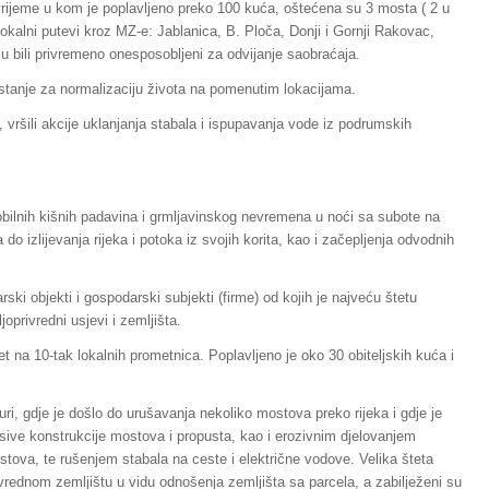
vrijeme u kom je poplavljeno preko 100 kuća, oštećena su 3 mosta ( 2 u
lokalni putevi kroz MZ-e: Jablanica, B. Ploča, Donji i Gornji Rakovac,
u bili privremeno onesposobljeni za odvijanje saobraćaja.
 stanje za normalizaciju života na pomenutim lokacijama.
 vršili akcije uklanjanja stabala i ispupavanja vode iz podrumskih
obilnih kišnih padavina i grmljavinskog nevremena u noći sa subote na
o izlijevanja rijeka i potoka iz svojih korita, kao i začepljenja odvodnih
rski objekti i gospodarski subjekti (firme) od kojih je najveću štetu
oprivredni usjevi i zemljišta.
 na 10-tak lokalnih prometnica. Poplavljeno je oko 30 obiteljskih kuća i
uri, gdje je došlo do urušavanja nekoliko mostova preko rijeka i gdje je
ive konstrukcije mostova i propusta, kao i erozivnim djelovanjem
tova, te rušenjem stabala na ceste i električne vodove. Velika šteta
ivrednom zemljištu u vidu odnošenja zemljišta sa parcela, a zabilježeni su