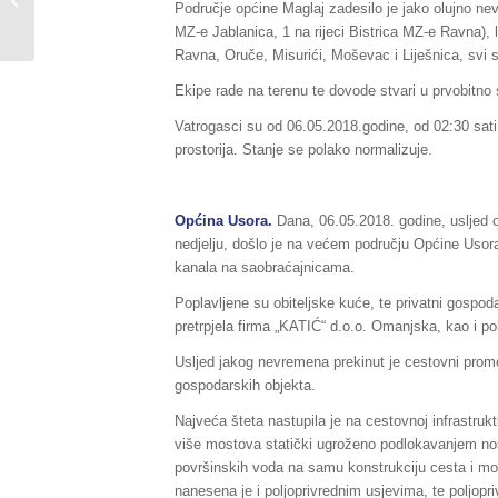
Područje općine Maglaj zadesilo je jako olujno ne
05./06.05.2018.godine,...
MZ-e Jablanica, 1 na rijeci Bistrica MZ-e Ravna), 
Ravna, Oruče, Misurići, Moševac i Liješnica, svi s
Ekipe rade na terenu te dovode stvari u prvobitno
Vatrogasci su od 06.05.2018.godine, od 02:30 sati,
prostorija. Stanje se polako normalizuje.
Općina Usora.
Dana, 06.05.2018. godine, usljed 
nedjelju, došlo je na većem području Općine Usora d
kanala na saobraćajnicama.
Poplavljene su obiteljske kuće, te privatni gospoda
pretrpjela firma „KATIĆ“ d.o.o. Omanjska, kao i polj
Usljed jakog nevremena prekinut je cestovni promet
gospodarskih objekta.
Najveća šteta nastupila je na cestovnoj infrastrukt
više mostova statički ugroženo podlokavanjem nos
površinskih voda na samu konstrukciju cesta i mos
nanesena je i poljoprivrednim usjevima, te poljopr