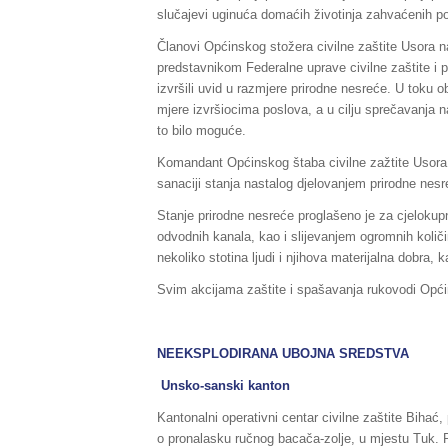
slučajevi uginuća domaćih životinja zahvaćenih p
Članovi Općinskog stožera civilne zaštite Usora n
predstavnikom Federalne uprave civilne zaštite i p
izvršili uvid u razmjere prirodne nesreće. U toku 
mjere izvršiocima poslova, a u cilju sprečavanja n
to bilo moguće.
Komandant Općinskog štaba civilne zažtite Usora,
sanaciji stanja nastalog djelovanjem prirodne nesr
Stanje prirodne nesreće proglašeno je za cjelokupno
odvodnih kanala, kao i slijevanjem ogromnih količi
nekoliko stotina ljudi i njihova materijalna dobra
Svim akcijama zaštite i spašavanja rukovodi Općin
NEEKSPLODIRANA UBOJNA SREDSTVA
Unsko-sanski kanton
Kantonalni operativni centar civilne zaštite Bihać,
o pronalasku ručnog bacača-zolje, u mjestu Tuk. Pri