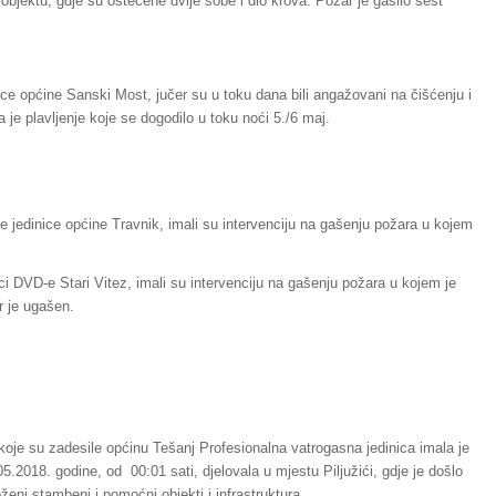
 objektu, gdje su oštećene dvije sobe i dio krova. Požar je gasilo šest
ice općine Sanski Most, jučer su u toku dana bili angažovani na čišćenju i
je plavljenje koje se dogodilo u toku noći 5./6 maj.
e jedinice općine Travnik, imali su intervenciju na gašenju požara u kojem
.
i DVD-e Stari Vitez, imali su intervenciju na gašenju požara u kojem je
r je ugašen.
 koje su zadesile općinu Tešanj Profesionalna vatrogasna jedinica imala je
.2018. godine, od 00:01 sati, djelovala u mjestu Piljužići, gdje je došlo
roženi stambeni i pomoćni objekti i infrastruktura.