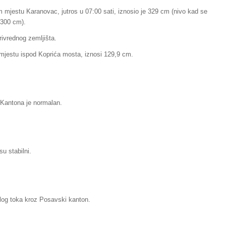
 mjestu Karanovac, jutros u 07:00 sati, iznosio je 329 cm (nivo kad se
 300 cm).
privrednog zemljišta.
 mjestu ispod Koprića mosta, iznosi 129,9 cm.
 Kantona je normalan.
u stabilni.
elog toka kroz Posavski kanton.