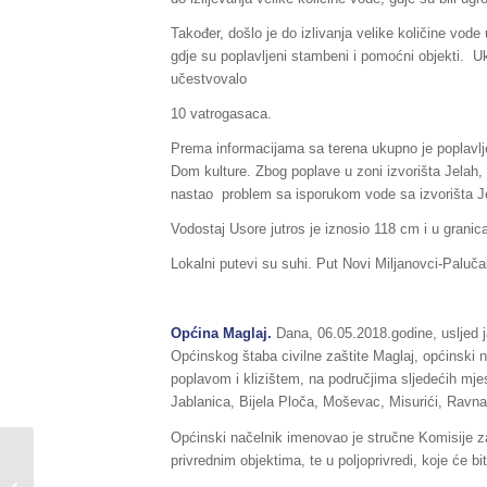
Također, došlo je do izlivanja velike količine vode
gdje su poplavljeni stambeni i pomoćni objekti. U
učestvovalo
10 vatrogasaca.
Prema informacijama sa terena ukupno je poplavlj
Dom kulture. Zbog poplave u zoni izvorišta Jelah, 
nastao problem sa isporukom vode sa izvorišta Jel
Vodostaj Usore jutros je iznosio 118 cm i u grani
Lokalni putevi su suhi. Put Novi Miljanovci-Paluč
Općina Maglaj.
Dana, 06.05.2018.godine, usljed j
Općinskog štaba civilne zaštite Maglaj, općinski 
poplavom i klizištem, na područjima sljedećih mj
Jablanica, Bijela Ploča, Moševac, Misurići, Ravna,
Općinski načelnik imenovao je stručne Komisije z
privrednim objektima, te u poljoprivredi, koje će
Sažetak redovnog izvještaja o stanju
u Federaciji BiH, za dane