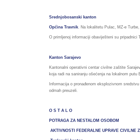
Srednjobosanski kanton
Općina Travnik
. Na lokalitetu Pulac, MZ-e Turbe
O primljenoj informaciji obaviješteni su pripadnic
Kanton Sarajevo
Kantonalni operativni centar civilne zaštite Saraj
koja radi na saniranju ošećenja na lokalnom putu
Informacija o pronađenom eksplozivnom sredstvu pr
odmah preuzeli.
O S T A L O
POTRAGA ZA NESTALOM OSOBOM
AKTIVNOSTI FEDERALNE UPRAVE CIVILNE 