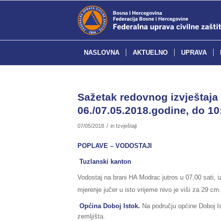
NASLOVNA
AKTUELNO
UPRAVA
Sažetak redovnog izvještaja 
06./07.05.2018.godine, do 10
/
07/05/2018
in
Izvještaji
POPLAVE – VODOSTAJI
Tuzlanski kanton
Vodostaj na brani HA Modrac jutros u 07,00 sati, 
mjerenje jučer u isto vrijeme nivo je viši za 29 cm
Općina Doboj Istok.
Na području općine Doboj Ist
zemljišta.