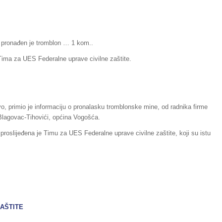
, pronađen je tromblon … 1 kom..
i Tima za UES Federalne uprave civilne zaštite.
evo, primio je informaciju o pronalasku tromblonske mine, od radnika firme
 Blagovac-Tihovići, općina Vogošća.
oslijeđena je Timu za UES Federalne uprave civilne zaštite, koji su istu
ZAŠTITE