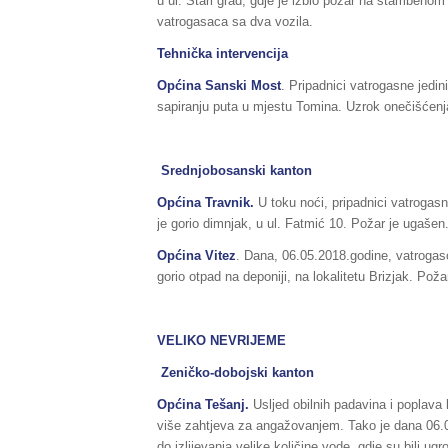
u ul. Stari grad, gdje je izbio požar na stambenom
vatrogasaca sa dva vozila.
Tehnička intervencija
Općina Sanski Most
. Pripadnici vatrogasne jedin
sapiranju puta u mjestu Tomina. Uzrok onečišćenja 
Srednjobosanski kanton
Općina Travnik.
U toku noći, pripadnici vatrogasn
je gorio dimnjak, u ul. Fatmić 10. Požar je ugašen
Općina Vitez
. Dana, 06.05.2018.godine, vatrogasc
gorio otpad na deponiji, na lokalitetu Brizjak. Poža
VELIKO NEVRIJEME
Zeničko-dobojski kanton
Općina Tešanj.
Usljed obilnih padavina i poplava
više zahtjeva za angažovanjem. Tako je dana 06.05
do izlijevanja velike količine vode, gdje su bili ug