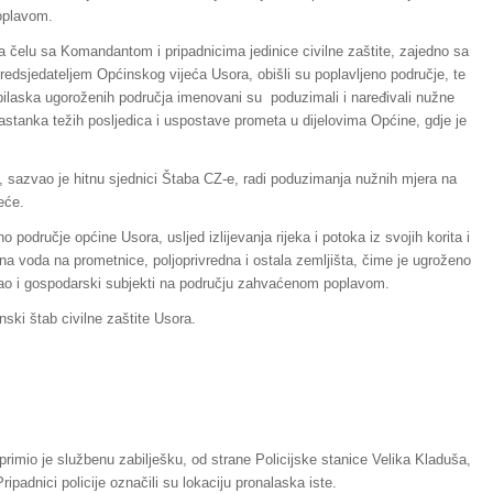
oplavom.
a čelu sa Komandantom i pripadnicima jedinice civilne zaštite, zajedno sa
redsjedateljem Općinskog vijeća Usora, obišli su poplavljeno područje, te
obilaska ugoroženih područja imenovani su poduzimali i naređivali nužne
astanka težih posljedica i uspostave prometa u dijelovima Općine, gdje je
 sazvao je hitnu sjednici Štaba CZ-e, radi poduzimanja nužnih mjera na
eće.
 područje općine Usora, usljed izlijevanja rijeka i potoka iz svojih korita i
na voda na prometnice, poljoprivredna i ostala zemljišta, čime je ugroženo
, kao i gospodarski subjekti na području zahvaćenom poplavom.
ski štab civilne zaštite Usora.
 primio je službenu zabilješku, od strane Policijske stanice Velika Kladuša,
padnici policije označili su lokaciju pronalaska iste.