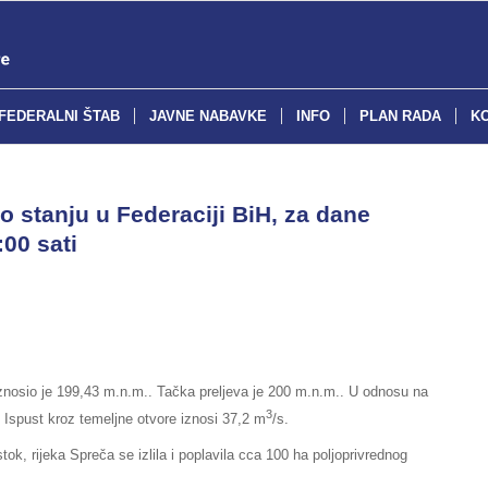
FEDERALNI ŠTAB
JAVNE NABAVKE
INFO
PLAN RADA
K
o stanju u Federaciji BiH, za dane
:00 sati
iznosio je 199,43 m.n.m.. Tačka preljeva je 200 m.n.m.. U odnosu na
3
. Ispust kroz temeljne otvore iznosi 37,2 m
/s.
ok, rijeka Spreča se izlila i poplavila cca 100 ha poljoprivrednog