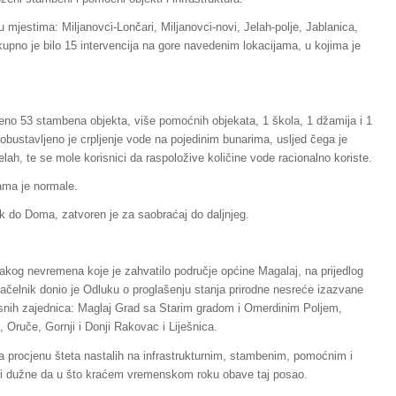
 u mjestima: Miljanovci-Lončari, Miljanovci-novi, Jelah-polje, Jablanica,
kupno je bilo 15 intervencija na gore navedenim lokacijama, u kojima je
eno 53 stambena objekta, više pomoćnih objekata, 1 škola, 1 džamija i 1
obustavljeno je crpljenje vode na pojedinim bunarima, usljed čega je
ah, te se mole korisnici da raspoložive količine vode racionalno koriste.
cama je normale.
ak do Doma, zatvoren je za saobraćaj do daljnjeg.
akog nevremena koje je zahvatilo područje općine Magalaj, na prijedlog
načelnik donio je Odluku o proglašenju stanja prirodne nesreće izazvane
esnih zajednica: Maglaj Grad sa Starim gradom i Omerdinim Poljem,
 Oruče, Gornji i Donji Rakovac i Liješnica.
a procjenu šteta nastalih na infrastrukturnim, stambenim, pomoćnim i
 biti dužne da u što kraćem vremenskom roku obave taj posao.