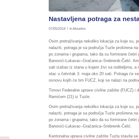
Nastavljena potraga za nes
/
07/05/2018
in
Aktuelno
Osim pretraživanja nekoliko lokacija za koje su, p
nalaziti, potraga je sa područja Tuzle proširena na
po zonama i grupama, tako da su formirane četiri 
Banovići-Lukavac–Gračanica–Srebrenik-Čelić. Amar
sati izašao iz stana u kojem živi sa roditeljima, a
otac u četvrtak 3. maja oko 20 sati. Potraga će se
osnovu kojih će tim FUCZ, koji se nalazi na područ
Timovi Federalne uprave civilne zaštite (FUCZ) i 
Ramićem (21) iz Tuzle.
Osim pretraživanja nekoliko lokacija za koje su, p
nalaziti, potraga je sa područja Tuzle proširena na
po zonama i grupama, tako da su formirane četiri 
Banovići-Lukavac–Gračanica–Srebrenik-Čelić.
Kantonalna uprava civilne zaštite Tuzla stavila se 