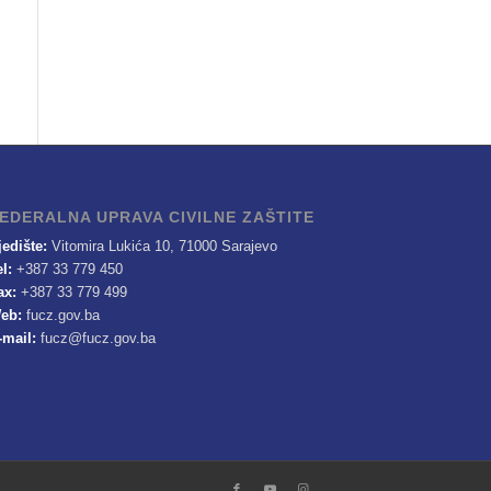
EDERALNA UPRAVA CIVILNE ZAŠTITE
jedište:
Vitomira Lukića 10, 71000 Sarajevo
el:
+387 33 779 450
ax:
+387 33 779 499
eb:
fucz.gov.ba
-mail:
fucz@fucz.gov.ba