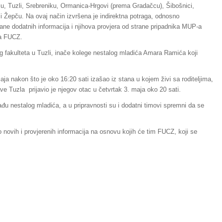
eliću, Tuzli, Srebreniku, Ormanica-Hrgovi (prema Gradačcu), Šibošnici,
 i Žepču. Na ovaj način izvršena je indirektna potraga, odnosno
ljane dodatnih informacija i njihova provjera od strane pripadnika MUP-a
ma FUCZ.
kog fakulteta u Tuzli, inače kolege nestalog mladića Amara Ramića koji
ja nakon što je oko 16:20 sati izašao iz stana u kojem živi sa roditeljima,
ave Tuzla prijavio je njegov otac u četvrtak 3. maja oko 20 sati.
u nestalog mladića, a u pripravnosti su i dodatni timovi spremni da se
 novih i provjerenih informacija na osnovu kojih će tim FUCZ, koji se