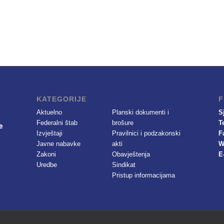
KATEGORIJE
F
Aktuelno
Planski dokumenti i
S
Federalni štab
brošure
T
Izvještaji
Pravilnici i podzakonski
F
Javne nabavke
akti
W
Zakoni
Obavještenja
E
Uredbe
Sindikat
Pristup informacijama