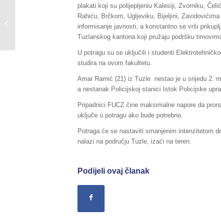
plakati koji su polijepljeniu Kalesiji, Zvorniku, Č
Sažetak redovnog izvještaja o stanju
Rahiću, Brčkom, Ugljeviku, Bijeljini, Zavidovićima
u Federaciji BiH, za dane
informisanje javnosti, a konstantno se vrši prikup
06./07.05.2018.godine,...
Tuzlanskog kantona koji pružaju podršku timovi
U potragu su se uključili i studenti Elektrotehnič
studira na ovom fakultetu.
Amar Ramić (21) iz Tuzle nestao je u srijedu 2. ma
a nestanak Policijskoj stanici Istok Policijske upr
Pripadnici FUCZ čine maksimalne napore da pronađ
uključe u potragu ako bude potrebno.
Potraga će se nastaviti smanjenim intenzitetom do
nalazi na području Tuzle, izaći na teren.
Podijeli ovaj članak