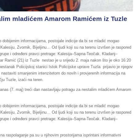
talim mladićem Amarom Ramićem iz Tuzle
o dobijenim informacijama, postojale indicije da bi se mladić mogao
 Kalesiju, Zvornik, Bijeljinu… Od ljudi koji su na terenu izvršen je raspored
grupe i određeni pravci pretrage: Kalesija–Sapna-Teočak. Kladanj–
 Ramić (21) iz Tuzle nestao je u srijedu 2. maja nakon što je oko 16:20
 nestanak Policijskoj stanici Istok Policijske uprave Tuzla prijavio je njegov
 nastaviti smanjenim intenzitetom do novih i provjerenih informacija na
ju Tuzle, izaći na teren.
danas (7. maj) treći dan nastavljaju potragu za nestalim mladićem Amarom
o dobijenim informacijama, postojale indicije da bi se mladić mogao
 Kalesiju, Zvornik, Bijeljinu… Od ljudi koji su na terenu izvršen je raspored
grupe i određeni pravci pretrage: Kalesija–Sapna-Teočak. Kladanj–
na raspolaganje pa su u njihovim prostorijama isprintani informativni