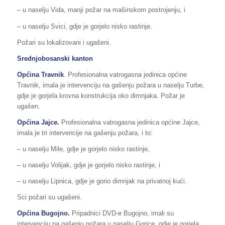
– u naselju Vida, manji požar na mašinskom postrojenju, i
– u naselju Svici, gdje je gorjelo nisko rastinje.
Požari su lokalizovani i ugašeni.
Srednjobosanski kanton
Općina Travnik
. Profesionalna vatrogasna jedinica općine
Travnik, imala je intervenciju na gašenju požara u naselju Turbe,
gdje je gorjela krovna konstrukcija oko dimnjaka. Požar je
ugašen.
Općina Jajce.
Profesionalna vatrogasna jedinica općine Jajce,
imala je tri intervencije na gašenju požara, i to:
– u naselju Mile, gdje je gorjelo nisko rastinje,
– u naselju Volijak, gdje je gorjelo nisko rastinje, i
– u naselju Lipnica, gdje je gorio dimnjak na privatnoj kući.
Sci požari su ugašeni.
Općina Bugojno.
Pripadnici DVD-e Bugojno, imali su
intervenciju na gašenju požara u naselju Gorice, gdje je gorjela