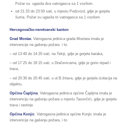
Požar su ugasila dva vatrogasca sa 1 vozilom.
od 21:33 do 23:50 sati, u mjestu Podzvizd, gdje je gorjela
šuma. Požar su ugasila tri vatrogasca sa 1 vozilom.
Hercegovačko-neretvanski kanton
Grad Mostar.
Vatrogasna jedinica grada Mostara imala je
intervencije na gašenju požara i to:
– od 13:40 do 14:20 sati, na Tekiji, gdje je gorjela baraka,
– od 17:25 do 18:15 sati, u Dračevicama, gdje je gorio otpad i
trava,
– od 20:30 do 20:45 sati, u ul.B.žrtava, gdje je gorjela izolacija na
objektu.
Općina Čapljina
. Vatrogasna jedinica općine Čapljina imala je
intervenciju na gašenju požara u mjestu Tasovčići, gdje je gorjela
trava i rastinje.
Općina Konjic
. Vatrogasna jedinica općine Konjic imala je
intervencije na gašenju požara, i to: