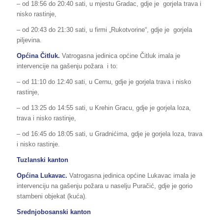
– od 18:56 do 20:40 sati, u mjestu Gradac, gdje je gorjela trava i
nisko rastinje,
– od 20:43 do 21:30 sati, u firmi „Rukotvorine“, gdje je gorjela
piljevina.
Općina Čitluk.
Vatrogasna jedinica općine Čitluk imala je
intervencije na gašenju požara i to:
– od 11:10 do 12:40 sati, u Cernu, gdje je gorjela trava i nisko
rastinje,
– od 13:25 do 14:55 sati, u Krehin Gracu, gdje je gorjela loza,
trava i nisko rastinje,
– od 16:45 do 18:05 sati, u Gradnićima, gdje je gorjela loza, trava
i nisko rastinje.
Tuzlanski kanton
Općina Lukavac.
Vatrogasna jedinica općine Lukavac imala je
intervenciju na gašenju požara u naselju Puračić, gdje je gorio
stambeni objekat (kuća).
Srednjobosanski kanton