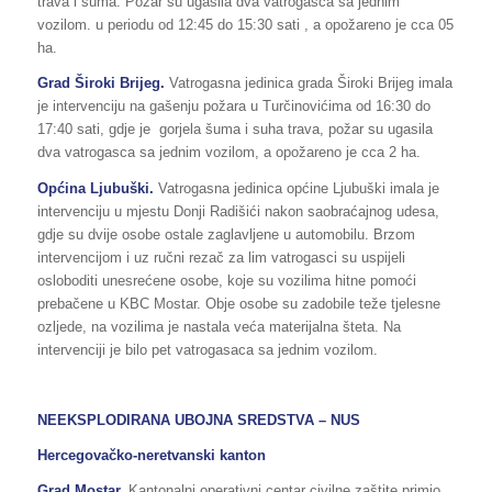
trava i šuma. Požar su ugasila dva vatrogasca sa jednim
vozilom. u periodu od 12:45 do 15:30 sati , a opožareno je cca 05
ha.
Grad Široki Brijeg.
Vatrogasna jedinica grada Široki Brijeg imala
je intervenciju na gašenju požara u Turčinovićima od 16:30 do
17:40 sati, gdje je gorjela šuma i suha trava, požar su ugasila
dva vatrogasca sa jednim vozilom, a opožareno je cca 2 ha.
Općina Ljubuški.
Vatrogasna jedinica općine Ljubuški imala je
intervenciju u mjestu Donji Radišići nakon saobraćajnog udesa,
gdje su dvije osobe ostale zaglavljene u automobilu. Brzom
intervencijom i uz ručni rezač za lim vatrogasci su uspijeli
osloboditi unesrećene osobe, koje su vozilima hitne pomoći
prebačene u KBC Mostar. Obje osobe su zadobile teže tjelesne
ozljede, na vozilima je nastala veća materijalna šteta. Na
intervenciji je bilo pet vatrogasaca sa jednim vozilom.
NEEKSPLODIRANA UBOJNA SREDSTVA – NUS
Hercegovačko-neretvanski kanton
Grad Mostar.
Kantonalni operativni centar civilne zaštite primio