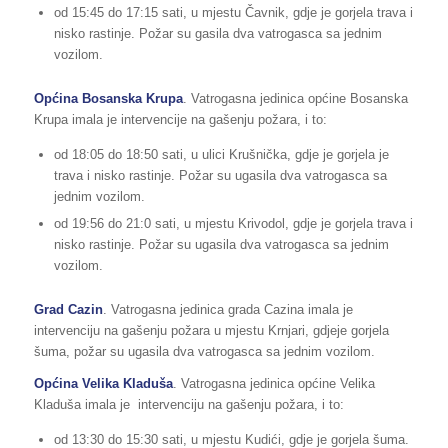
od 15:45 do 17:15 sati, u mjestu Čavnik, gdje je gorjela trava i
nisko rastinje. Požar su gasila dva vatrogasca sa jednim
vozilom.
Općina Bosanska Krupa
. Vatrogasna jedinica općine Bosanska
Krupa imala je intervencije na gašenju požara, i to:
od 18:05 do 18:50 sati, u ulici Krušnička, gdje je gorjela je
trava i nisko rastinje. Požar su ugasila dva vatrogasca sa
jednim vozilom.
od 19:56 do 21:0 sati, u mjestu Krivodol, gdje je gorjela trava i
nisko rastinje. Požar su ugasila dva vatrogasca sa jednim
vozilom.
Grad Cazin
. Vatrogasna jedinica grada Cazina imala je
intervenciju na gašenju požara u mjestu Krnjari, gdjeje gorjela
šuma, požar su ugasila dva vatrogasca sa jednim vozilom.
Općina Velika Kladuša
. Vatrogasna jedinica općine Velika
Kladuša imala je intervenciju na gašenju požara, i to:
od 13:30 do 15:30 sati, u mjestu Kudići, gdje je gorjela šuma.