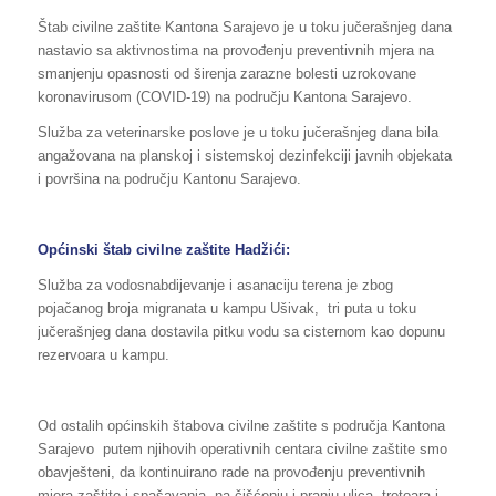
Štab civilne zaštite Kantona Sarajevo je u toku jučerašnjeg dana
nastavio sa aktivnostima na provođenju preventivnih mjera na
smanjenju opasnosti od širenja zarazne bolesti uzrokovane
koronavirusom (COVID-19) na području Kantona Sarajevo.
Služba za veterinarske poslove je u toku jučerašnjeg dana bila
angažovana na planskoj i sistemskoj dezinfekciji javnih objekata
i površina na području Kantonu Sarajevo.
Općinski štab civilne zaštite Hadžići:
Služba za vodosnabdijevanje i asanaciju terena je zbog
pojačanog broja migranata u kampu Ušivak, tri puta u toku
jučerašnjeg dana dostavila pitku vodu sa cisternom kao dopunu
rezervoara u kampu.
Od ostalih općinskih štabova civilne zaštite s područja Kantona
Sarajevo putem njihovih operativnih centara civilne zaštite smo
obavješteni, da kontinuirano rade na provođenju preventivnih
mjera zaštite i spašavanja, na čišćenju i pranju ulica, trotoara i