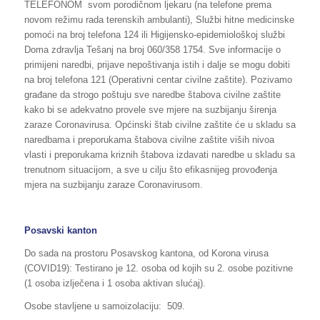
TELEFONOM svom porodičnom ljekaru (na telefone prema
novom režimu rada terenskih ambulanti), Službi hitne medicinske
pomoći na broj telefona 124 ili Higijensko-epidemiološkoj službi
Doma zdravlja Tešanj na broj 060/358 1754. Sve informacije o
primijeni naredbi, prijave nepoštivanja istih i dalje se mogu dobiti
na broj telefona 121 (Operativni centar civilne zaštite). Pozivamo
građane da strogo poštuju sve naredbe štabova civilne zaštite
kako bi se adekvatno provele sve mjere na suzbijanju širenja
zaraze Coronavirusa. Općinski štab civilne zaštite će u skladu sa
naredbama i preporukama štabova civilne zaštite viših nivoa
vlasti i preporukama kriznih štabova izdavati naredbe u skladu sa
trenutnom situacijom, a sve u cilju što efikasnijeg provođenja
mjera na suzbijanju zaraze Coronavirusom.
Posavski kanton
Do sada na prostoru Posavskog kantona, od Korona virusa
(COVID19): Testirano je 12. osoba od kojih su 2. osobe pozitivne
(1 osoba izlječena i 1 osoba aktivan slućaj).
Osobe stavljene u samoizolaciju: 509.