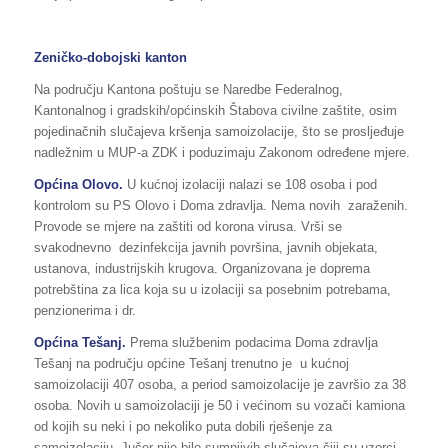
Zeničko-dobojski kanton
Na području Kantona poštuju se Naredbe Federalnog,
Kantonalnog i gradskih/općinskih Štabova civilne zaštite, osim
pojedinačnih slučajeva kršenja samoizolacije, što se prosljeđuje
nadležnim u MUP-a ZDK i poduzimaju Zakonom određene mjere.
Općina Olovo.
U kućnoj izolaciji nalazi se 108 osoba i pod
kontrolom su PS Olovo i Doma zdravlja. Nema novih zaraženih.
Provode se mjere na zaštiti od korona virusa. Vrši se
svakodnevno dezinfekcija javnih površina, javnih objekata,
ustanova, industrijskih krugova. Organizovana je doprema
potrebština za lica koja su u izolaciji sa posebnim potrebama,
penzionerima i dr.
Općina Tešanj.
Prema službenim podacima Doma zdravlja
Tešanj na području općine Tešanj trenutno je u kućnoj
samoizolaciji 407 osoba, a period samoizolacije je završio za 38
osoba. Novih u samoizolaciji je 50 i većinom su vozači kamiona
od kojih su neki i po nekoliko puta dobili rješenje za
samoizolaciju. Jučer nije bilo sumnjivih slučajeva čiji su uzorci