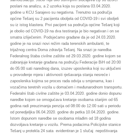
poslani na analizu, a 2 uzorka koja su poslana 03.04.2020.
godine u KCU Sarajevo su negativna. Trenutno sa područja
općine Tešanj su 2 pacijenta oboljela od COVID-19 i svi oboljeli
su iz istog klastera. Prvi pacijent sa područja općine Tešanj koji
je obolio od COVID-19 na dva testiranja je bio negativan i on se
smatra izliječenim. Podsjećamo građane da je od 24.03.2020.
godine je na snazi novi režim rada terenskih ambulanti, te
trijažnog centra Doma zdravlja Tešanj. Na snazi je naredba
Federalnog štaba civilne zaštite od 29.03.2020. godine kojom se
zabranjuje kretanje građana na području Federacije BiH od 20:00
do 05:00 sati narednog dana, izuzev uposlenika koji su uključeni
u provođenje mjera i aktivnosti rješavanja stanja nesreće i
zaposlenika kojima se proces rada odvija u smjenama, kao i
vozačima teretnih vozila u domaćem i međunarodnom transportu.
Federalni štab civilne zaštite je 03.04.2020. godine donio dopunu
naredbe kojom se omogućava kretanje osobama starijim od 65
godina radi preuzimanja penzija od 08:00 do 12:00 sati u periodu
od ponedjeljka 06.04.2020. godine do petka 10.04.2020. godine.
Istom dopunom naredbe se osobama mlađim od 18 godina
dozvoljava kretanje u vozilu. Prema podacima Policijske stanice
Tešanj u protekla 24 sata evidentiran je 1 slučaj nepoštivanja