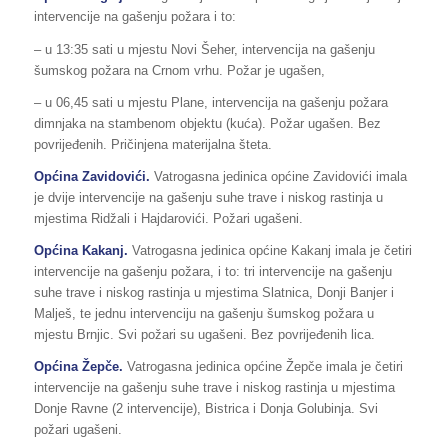
intervencije na gašenju požara i to:
– u 13:35 sati u mjestu Novi Šeher, intervencija na gašenju
šumskog požara na Crnom vrhu. Požar je ugašen,
– u 06,45 sati u mjestu Plane, intervencija na gašenju požara
dimnjaka na stambenom objektu (kuća). Požar ugašen. Bez
povrijeđenih. Pričinjena materijalna šteta.
Općina Zavidovići.
Vatrogasna jedinica općine Zavidovići imala
je dvije intervencije na gašenju suhe trave i niskog rastinja u
mjestima Ridžali i Hajdarovići. Požari ugašeni.
Općina Kakanj.
Vatrogasna jedinica općine Kakanj imala je četiri
intervencije na gašenju požara, i to: tri intervencije na gašenju
suhe trave i niskog rastinja u mjestima Slatnica, Donji Banjer i
Malješ, te jednu intervenciju na gašenju šumskog požara u
mjestu Brnjic. Svi požari su ugašeni. Bez povrijeđenih lica.
Općina Žepče.
Vatrogasna jedinica općine Žepče imala je četiri
intervencije na gašenju suhe trave i niskog rastinja u mjestima
Donje Ravne (2 intervencije), Bistrica i Donja Golubinja. Svi
požari ugašeni.