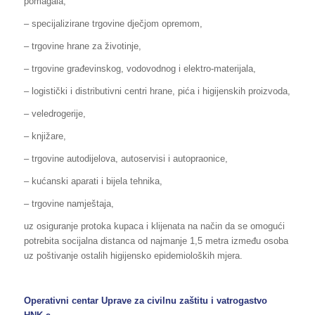
pomagala,
– specijalizirane trgovine dječjom opremom,
– trgovine hrane za životinje,
– trgovine građevinskog, vodovodnog i elektro-materijala,
– logistički i distributivni centri hrane, pića i higijenskih proizvoda,
– veledrogerije,
– knjižare,
– trgovine autodijelova, autoservisi i autopraonice,
– kućanski aparati i bijela tehnika,
– trgovine namještaja,
uz osiguranje protoka kupaca i klijenata na način da se omogući
potrebita socijalna distanca od najmanje 1,5 metra između osoba
uz poštivanje ostalih higijensko epidemioloških mjera.
Operativni centar Uprave za civilnu zaštitu i vatrogastvo