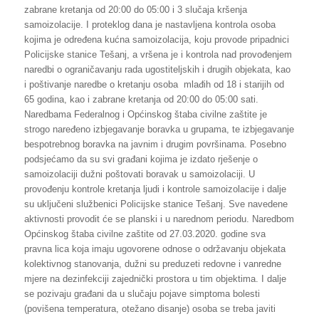
zabrane kretanja od 20:00 do 05:00 i 3 slučaja kršenja
samoizolacije. I proteklog dana je nastavljena kontrola osoba
kojima je određena kućna samoizolacija, koju provode pripadnici
Policijske stanice Tešanj, a vršena je i kontrola nad provođenjem
naredbi o ograničavanju rada ugostiteljskih i drugih objekata, kao
i poštivanje naredbe o kretanju osoba mlađih od 18 i starijih od
65 godina, kao i zabrane kretanja od 20:00 do 05:00 sati.
Naredbama Federalnog i Općinskog štaba civilne zaštite je
strogo naređeno izbjegavanje boravka u grupama, te izbjegavanje
bespotrebnog boravka na javnim i drugim površinama. Posebno
podsjećamo da su svi građani kojima je izdato rješenje o
samoizolaciji dužni poštovati boravak u samoizolaciji. U
provođenju kontrole kretanja ljudi i kontrole samoizolacije i dalje
su uključeni službenici Policijske stanice Tešanj. Sve navedene
aktivnosti provodit će se planski i u narednom periodu. Naredbom
Općinskog štaba civilne zaštite od 27.03.2020. godine sva
pravna lica koja imaju ugovorene odnose o održavanju objekata
kolektivnog stanovanja, dužni su preduzeti redovne i vanredne
mjere na dezinfekciji zajednički prostora u tim objektima. I dalje
se pozivaju građani da u slučaju pojave simptoma bolesti
(povišena temperatura, otežano disanje) osoba se treba javiti