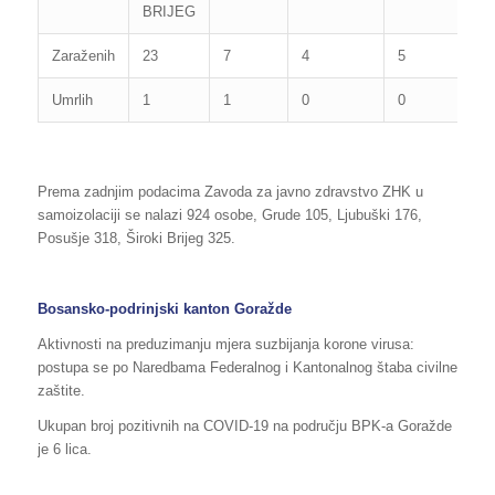
BRIJEG
Zaraženih
23
7
4
5
Umrlih
1
1
0
0
Prema zadnjim podacima Zavoda za javno zdravstvo ZHK u
samoizolaciji se nalazi 924 osobe, Grude 105, Ljubuški 176,
Posušje 318, Široki Brijeg 325.
Bosansko-podrinjski kanton Goražde
Aktivnosti na preduzimanju mjera suzbijanja korone virusa:
postupa se po Naredbama Federalnog i Kantonalnog štaba civilne
zaštite.
Ukupan broj pozitivnih na COVID-19 na području BPK-a Goražde
je 6 lica.