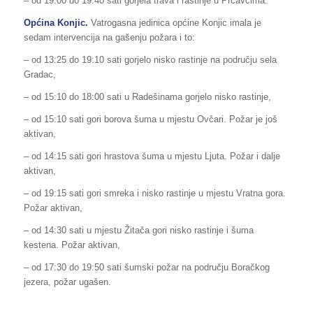
– od 19:00 do 19:40 sati gorjela trava i rastinje u Prćavcima.
Općina
Konjic
.
Vatrogasna jedinica općine Konjic imala je
sedam intervencija na gašenju požara i to:
– od 13:25 do 19:10 sati gorjelo nisko rastinje na području sela
Gradac,
– od 15:10 do 18:00 sati u Radešinama gorjelo nisko rastinje,
– od 15:10 sati gori borova šuma u mjestu Ovčari. Požar je još
aktivan,
– od 14:15 sati gori hrastova šuma u mjestu Ljuta. Požar i dalje
aktivan,
– od 19:15 sati gori smreka i nisko rastinje u mjestu Vratna gora.
Požar aktivan,
– od 14:30 sati u mjestu Žitača gori nisko rastinje i šuma
kestena. Požar aktivan,
– od 17:30 do 19:50 sati šumski požar na području Boračkog
jezera, požar ugašen.