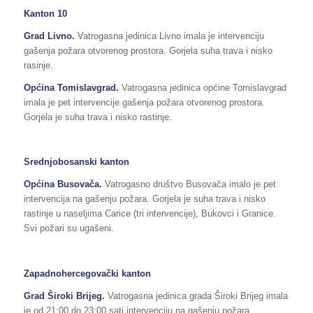
Kanton 10
Grad Livno.
Vatrogasna jedinica Livno imala je intervenciju
gašenja požara otvorenog prostora. Gorjela suha trava i nisko
rasinje.
Općina
Tomislavgrad
.
Vatrogasna jedinica općine Tomislavgrad
imala je pet intervencije gašenja požara otvorenog prostora.
Gorjela je suha trava i nisko rastinje.
Srednjobosanski kanton
Općina Busovača.
Vatrogasno društvo Busovača imalo je pet
intervencija na gašenju požara. Gorjela je suha trava i nisko
rastinje u naseljima Carice (tri intervencije), Bukovci i Granice.
Svi požari su ugašeni.
Zapadnohercegovački kanton
Grad Široki Brijeg.
Vatrogasna jedinica grada Široki Brijeg imala
je od 21:00 do 23:00 sati intervenciju na gašenju požara