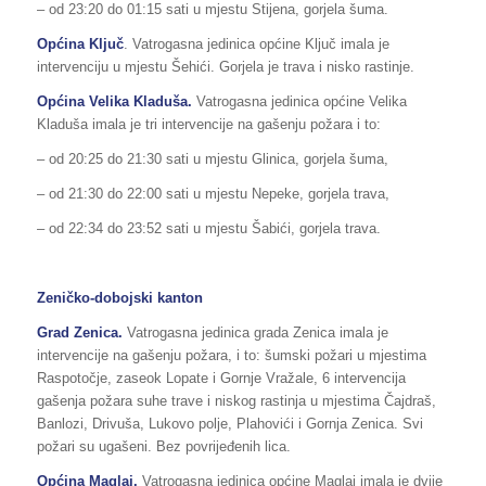
– od 23:20 do 01:15 sati u mjestu Stijena, gorjela šuma.
Općina Ključ
. Vatrogasna jedinica općine Ključ imala je
intervenciju u mjestu Šehići. Gorjela je trava i nisko rastinje.
Općina Velika Kladuša.
Vatrogasna jedinica općine Velika
Kladuša imala je tri intervencije na gašenju požara i to:
– od 20:25 do 21:30 sati u mjestu Glinica, gorjela šuma,
– od 21:30 do 22:00 sati u mjestu Nepeke, gorjela trava,
– od 22:34 do 23:52 sati u mjestu Šabići, gorjela trava.
Zeničko-dobojski kanton
Grad Zenica.
Vatrogasna jedinica grada Zenica imala je
intervencije na gašenju požara, i to: šumski požari u mjestima
Raspotočje, zaseok Lopate i Gornje Vražale, 6 intervencija
gašenja požara suhe trave i niskog rastinja u mjestima Čajdraš,
Banlozi, Drivuša, Lukovo polje, Plahovići i Gornja Zenica. Svi
požari su ugašeni. Bez povrijeđenih lica.
Općina Maglaj.
Vatrogasna jedinica općine Maglaj imala je dvije