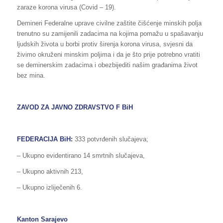
zaraze korona virusa (Covid – 19).
Demineri Federalne uprave civilne zaštite čišćenje minskih polja
trenutno su zamijenili zadacima na kojima pomažu u spašavanju
ljudskih života u borbi protiv širenja korona virusa, svjesni da
živimo okruženi minskim poljima i da je što prije potrebno vratiti
se deminerskim zadacima i obezbijediti našim građanima život
bez mina.
ZAVOD ZA JAVNO ZDRAVSTVO F BiH
FEDERACIJA BiH:
333 potvrđenih slučajeva;
– Ukupno evidentirano 14 smrtnih slučajeva,
– Ukupno aktivnih 213,
– Ukupno izliječenih 6.
Kanton Sarajevo