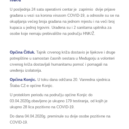
HNK-a
U posljednja 24 sata operativni centar je zaprimio dvije prijave
građana u vezi sa korona virusom COVID-19, a odnosile su se na
okupljanja većeg broja građana na jednom mjestu i na veći broj
kupaca u jednoj trgovini. Urađena su i 2 sanitarna upitnika za
osobe koje nemaju prebivalište na području HNK/Ž.
Općina Čitluk.
Tajnik crvenog križa dostavio je lijekove i druge
potrepštine u samostan časnih sestara u Međugorju a volonteri
crvenog križa dostavljali humanitarnu pomoć i pomagali na
uređenju izolatorija.
Općina Konjic.
U toku dana održana 20. Vanredna sjednica
Štaba CZ-e općine Konjic.
U proteklom periodu na području općine Konjic do
03.04.2020g.obavljeno je ukupno 179 testiranja, od kojih je
ukupno 28 lica pozitivno na COVID-19.
Do dana 04.04.2020g. preminule su dvije osobe pozitivne na
COVID-19.