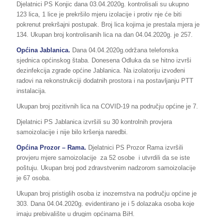
Djelatnici PS Konjic dana 03.04.2020g. kontrolisali su ukupno
123 lica, 1 lice je prekršilo mjeru izolacije i protiv nje će biti
pokrenut prekršajni postupak. Broj lica kojima je prestala mjera je
134. Ukupan broj kontrolisanih lica na dan 04.04.2020g. je 257.
Općina Jablanica.
Dana 04.04.2020g.održana telefonska
sjednica općinskog štaba. Donesena Odluka da se hitno izvrši
dezinfekcija zgrade općine Jablanica. Na izolatoriju izvođeni
radovi na rekonstrukciji dodatnih prostora i na postavljanju PTT
instalacija.
Ukupan broj pozitivnih lica na COVID-19 na području općine je 7.
Djelatnici PS Jablanica izvršili su 30 kontrolnih provjera
samoizolacije i nije bilo kršenja naredbi.
Općina Prozor – Rama.
Djelatnici PS Prozor Rama izvršili
provjeru mjere samoizolacije za 52 osobe i utvrdili da se iste
poštuju. Ukupan broj pod zdravstvenim nadzorom samoizolacije
je 67 osoba.
Ukupan broj pristiglih osoba iz inozemstva na području općine je
303. Dana 04.04.2020g. evidentirano je i 5 dolazaka osoba koje
imaju prebivalište u drugim općinama BiH.