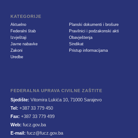
KATEGORIJE
Aktuelno
Planski dokumenti i brošure
Federalni štab
Pravilnici i podzakonski akti
Izvještaji
Obavještenja
Javne nabavke
Sindikat
Zakoni
Pristup informacijama
Uredbe
FEDERALNA UPRAVA CIVILNE ZAŠTITE
Sjedište:
Vitomira Lukića 10, 71000 Sarajevo
Tel:
+387 33 779 450
Fax:
+387 33 779 499
Web:
fucz.gov.ba
E-mail:
fucz@fucz.gov.ba