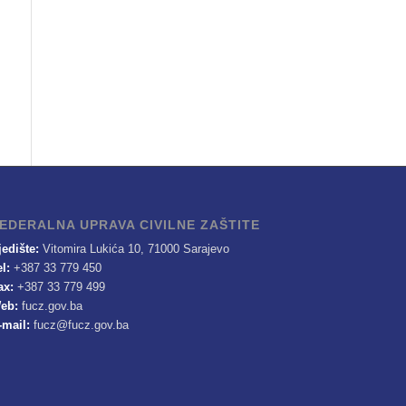
EDERALNA UPRAVA CIVILNE ZAŠTITE
jedište:
Vitomira Lukića 10, 71000 Sarajevo
el:
+387 33 779 450
ax:
+387 33 779 499
eb:
fucz.gov.ba
-mail:
fucz@fucz.gov.ba