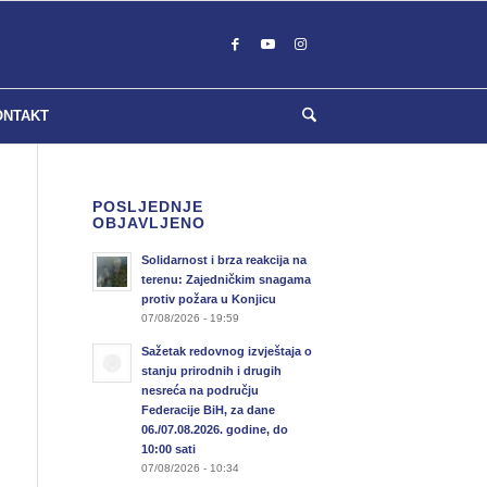
ONTAKT
POSLJEDNJE
OBJAVLJENO
Solidarnost i brza reakcija na
terenu: Zajedničkim snagama
protiv požara u Konjicu
07/08/2026 - 19:59
Sažetak redovnog izvještaja o
stanju prirodnih i drugih
nesreća na području
Federacije BiH, za dane
06./07.08.2026. godine, do
10:00 sati
07/08/2026 - 10:34