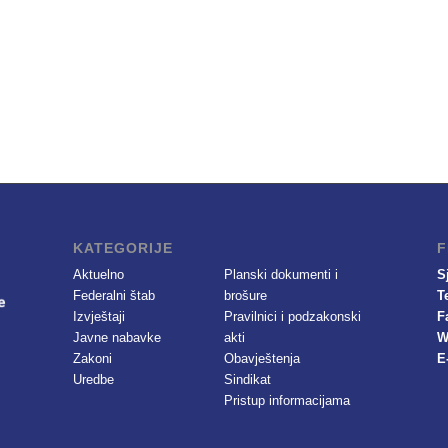
KATEGORIJE
F
Aktuelno
Planski dokumenti i
S
Federalni štab
brošure
T
Izvještaji
Pravilnici i podzakonski
F
Javne nabavke
akti
W
Zakoni
Obavještenja
E
Uredbe
Sindikat
Pristup informacijama