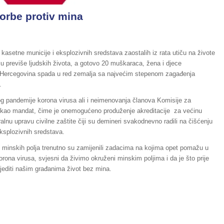
orbe protiv mina
 kasetne municije i eksplozivnih sredstava zaostalih iz rata utiču na živote
aju previše ljudskih života, a gotovo 20 muškaraca, žena i djece
 Hercegovina spada u red zemalja sa najvećim stepenom zagađenja
.
og pandemije korona virusa ali i neimenovanja članova Komisije za
istekao mandat, čime je onemogućeno produženje akreditacije za većinu
alnu upravu civilne zaštite čiji su demineri svakodnevno radili na čišćenju
eksplozivnih sredstava.
e minskih polja trenutno su zamijenili zadacima na kojima opet pomažu u
orona virusa, svjesni da živimo okruženi minskim poljima i da je što prije
jediti našim građanima život bez mina.