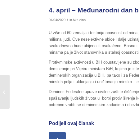
4. april – Međunarodni dan b
/
04/04/2020
in
Aktuelno
U više od 60 zemalja i teritorija opasnost od mina,
miliona ljudi. Ove neselektivne ubice i dalje uzim
svakodnevno bude ubijeno ili osakaćeno. Bosna i
minama pa je život stanovnika u stalnoj opasnosti
Protivminske aktivnosti u BiH obustavljene su zb
deminiranje pri Vijeću ministara BiH, kojima je 
deminerskih organizacija u BiH, pa tako i za Feder
minskih polja i uklanjanju i uništavanju minsko – 
Sažetak redovnog izvještaja o stanju
Demineri Federalne uprave civilne zaštite čišćenj
u Federaciji BiH, za dane
spašavanju ljudskih života u borbi protiv širenja k
03./03.04.2020....
potrebno vratiti se deminerskim zadacima i obezbi
Podijeli ovaj članak