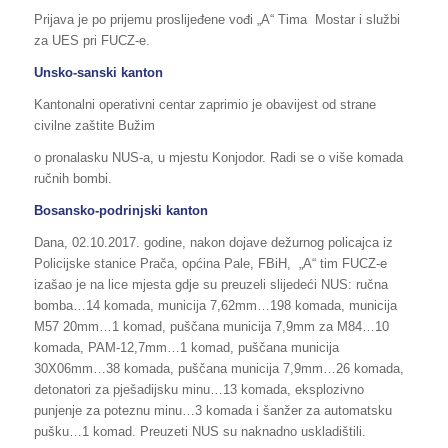
Prijava je po prijemu proslijeđene vođi „A“ Tima Mostar i službi
za UES pri FUCZ-e.
Unsko-sanski kanton
Kantonalni operativni centar zaprimio je obavijest od strane
civilne zaštite Bužim
o pronalasku NUS-a, u mjestu Konjodor. Radi se o više komada
ručnih bombi.
Bosansko-podrinjski kanton
Dana, 02.10.2017. godine, nakon dojave dežurnog policajca iz
Policijske stanice Prača, općina Pale, FBiH, „A“ tim FUCZ-e
izašao je na lice mjesta gdje su preuzeli slijedeći NUS: ručna
bomba…14 komada, municija 7,62mm…198 komada, municija
M57 20mm…1 komad, puščana municija 7,9mm za M84…10
komada, PAM-12,7mm…1 komad, puščana municija
30X06mm…38 komada, puščana municija 7,9mm…26 komada,
detonatori za pješadijsku minu…13 komada, eksplozivno
punjenje za poteznu minu…3 komada i šanžer za automatsku
pušku…1 komad. Preuzeti NUS su naknadno uskladištili.