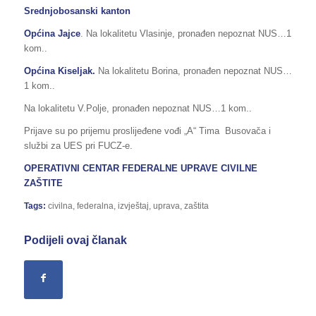
Srednjobosanski kanton
Op
ć
ina
Jajce
. Na lokalitetu Vlasinje, pronađen nepoznat NUS…1
kom..
Općina Kiseljak.
Na lokalitetu Borina, pronađen nepoznat NUS…
1 kom..
Na lokalitetu V.Polje, pronađen nepoznat NUS…1 kom..
Prijave su po prijemu proslijeđene vođi „A“ Tima Busovača i
službi za UES pri FUCZ-e.
OPERATIVNI CENTAR FEDERALNE UPRAVE CIVILNE
ZAŠTITE
Tags:
civilna
,
federalna
,
izvještaj
,
uprava
,
zaštita
Podijeli ovaj članak