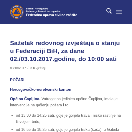
Sažetak redovnog izvještaja o stanju
u Federaciji BiH, za dane
02./03.10.2017.godine, do 10:00 sati
/
03/10/2017
in
Izvještaji
POŽARI
Hercegovačko-neretvanski kanton
Općina Čapljina.
Vatrogasna jedinica općine Čapljina, imala je
intervencije na gašenju požara i to:
od 13:30 do 14:25 sati, gdje je gorjela trava i nisko rastinje na
Bivoljem brdu,
od 16:55 do 18:25 sati, gdje je gorjela trska (šaša), u Gabela