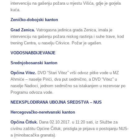
intervenciju na gašenju požara u mjestu Višća, gdje je gorjela
kuća.
Zeničko-dobojski kanton
Grad Zenica.
Vatrogasna jedinica grada Zenica, imala je
intervenciju na gašenju požara niskog rastinja i suhe trave, kod
trening Centra, u naselju Crkvice. Požar je ugašen.
VODOSNABDIJEVANJE
Srednjobosanski kanton
Općina Vitez.
DVD “Stari Vitez” vrši odvoz pitke vode u MZ
Ahmiće – naselje Pirići, dva put sedmično, a DVD “Vitez” u
naselje Nadioci, jednom sedmično sa istakanjem u rezervoar po
Programu odvoza vode.
NEEKSPLODIRANA UBOJNA SREDSTVA – NUS
Hercegovačko-neretvanski kanton
Općina Čitluk.
Dana 02.10.2017. u 11:20 sati, iz Službe za
civilnu zaštitu Općine Čitluk, pristigla je prijava o postojanju NUS-
a (minobacačka granata).