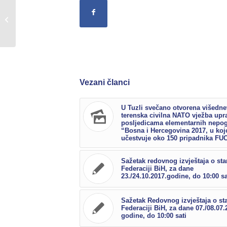
PREPORUKE ZA PREDUZIMANJE
PREVENTIVNIH MJERA ZAŠTITE I
SPAŠAVANJA OD PRIRODNIH...
Vezani članci
U Tuzli svečano otvorena višedn
terenska civilna NATO vježba upra
posljedicama elementarnih nepo
“Bosna i Hercegovina 2017, u koj
učestvuje oko 150 pripadnika FU
Sažetak redovnog izvještaja o sta
Federaciji BiH, za dane
23./24.10.2017.godine, do 10:00 sa
Sažetak Redovnog izvještaja o st
Federaciji BiH, za dane 07./08.07.
godine, do 10:00 sati