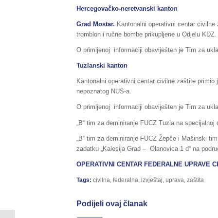
Hercegovačko-neretvanski kanton
Grad Mostar.
Kantonalni operativni centar civiln
tromblon i ručne bombe prikupljene u Odjelu KDZ.
O primljenoj informaciji obaviješten je Tim za ukl
Tuzlanski kanton
Kantonalni operativni centar civilne zaštite primi
nepoznatog NUS-a.
O primljenoj informaciji obaviješten je Tim za ukl
„B“ tim za deminiranje FUCZ Tuzla na specijalnoj o
„B“ tim za deminiranje FUCZ Žepče i Mašinski ti
zadatku „Kalesija Grad – Olanovica 1 d“ na područ
OPERATIVNI CENTAR FEDERALNE UPRAVE
C
Tags:
civilna
,
federalna
,
izvještaj
,
uprava
,
zaštita
Podijeli ovaj članak