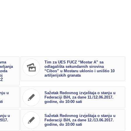
evna
Tim za UES FUCZ “Mostar A” sa
vljanja
odlagališta sekundarnih sirovina
goda
“Cibos” u Mostaru uklonio i uništio 10
oj
artiljerijskih granata
CZ
nju u
Sažetak Redovnog izvještaja o stanju u
Federaciji BiH, za dane 11./12.06.2017.
ti
godine, do 10:00 sati
anju u
Sažetak Redovnog izvještaja o stanju u
2017.
Federaciji BiH, za dane 12./13.06.2017.
godine, do 10:00 sati