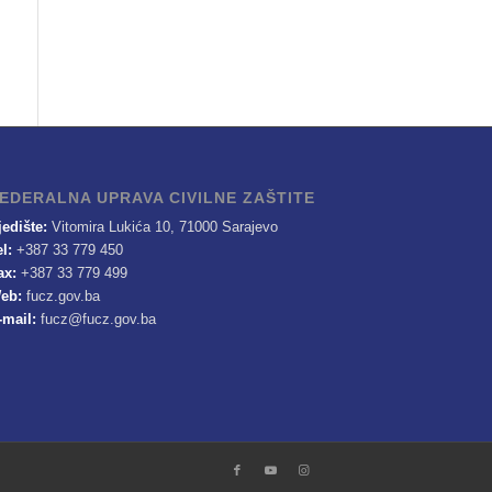
EDERALNA UPRAVA CIVILNE ZAŠTITE
jedište:
Vitomira Lukića 10, 71000 Sarajevo
el:
+387 33 779 450
ax:
+387 33 779 499
eb:
fucz.gov.ba
-mail:
fucz@fucz.gov.ba