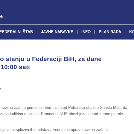
FEDERALNI ŠTAB
JAVNE NABAVKE
INFO
PLAN RADA
K
o stanju u Federaciji BiH, za dane
10:00 sati
S
 civilne zaštite primio je informaciju od Policijske stanice Sanski Most da
vrđena količina municije. Pronađeni NUS obezbjeđen je od strane patrole
anjanje eksplozivnih sredstava Federalne uprave civilne zaštite.