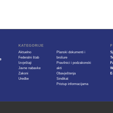
KATEGORIJE
F
Aktuelno
Planski dokumenti i
S
Federalni štab
brošure
T
Izvještaji
Pravilnici i podzakonski
F
Javne nabavke
akti
W
Zakoni
Obavještenja
E
Uredbe
Sindikat
Pristup informacijama