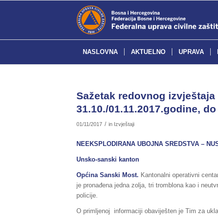
NASLOVNA
AKTUELNO
UPRAVA
Sažetak redovnog izvještaja 
31.10./01.11.2017.godine, do 
/
01/11/2017
in
Izvještaji
NEEKSPLODIRANA UBOJNA SREDSTVA – NU
Unsko-sanski kanton
Općina
Sanski Most
.
Kantonalni operativni centar
je pronađena jedna zolja, tri tromblona kao i neut
policije.
O primljenoj informaciji obaviješten je Tim za ukl