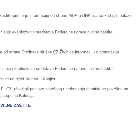
e zaštite primio je informaciju od strane MUP-a HNK, da se kod njih nalaze
anjanje eksplozivnih sredstava Federalne uprave civilne zaštite.
o je od strane Općinske službe CZ Živinice informaciju o pronalasku
anjanje eksplozivnih sredstava Federalne uprave civilne zaštite.
buci na rijeci Neretvi u Konjicu.
m FUCZ obavljali poslove završnog uzrokovanja deminirane površine na
ju općine Kalesija.
IVILNE ZAŠTITE