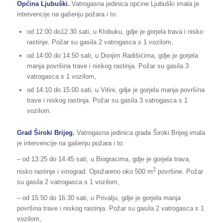
Općina Ljubuški.
Vatrogasna jedinica općine Ljubuški imala je
intervencije na gašenju požara i to:
od 12:00 do12:30 sati, u Klobuku, gdje je gorjela trava i nisko
rastinje. Požar su gasila 2 vatrogasca s 1 vozilom,
od 14:00 do 14:50 sati, u Donjim Radišićima, gdje je gorjela
manja površina trave i niskog rastinja. Požar su gasila 3
vatrogasca s 1 vozilom,
od 14:10 do 15:00 sati, u Vitini, gdje je gorjela manja površina
trave i niskog rastinja. Požar su gasila 3 vatrogasca s 1
vozilom.
Grad Široki Brijeg.
Vatrogasna jedinica grada Široki Brijeg imala
je intervencije na gašenju požara i to.
– od 13:25 do 14:45 sati, u Biogracima, gdje je gorjela trava,
2
nisko rastinje i vinograd. Opožareno oko 500 m
površine. Požar
su gasila 2 vatrogasca s 1 vozilom,
– od 15:50 do 16:30 sati, u Privalju, gdje je gorjela manja
površina trave i niskog rastinja. Požar su gasila 2 vatrogasca s 1
vozilom,