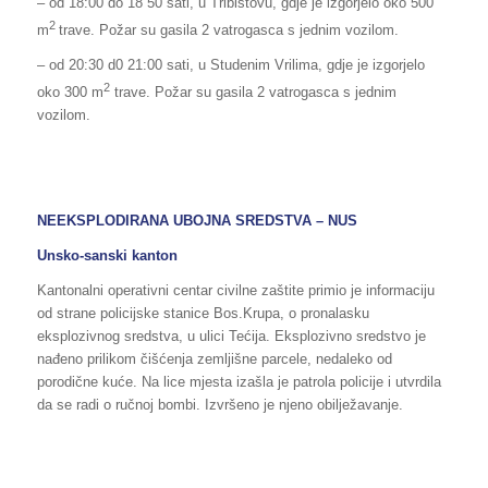
– od 18:00 do 18 50 sati, u Tribistovu, gdje je izgorjelo oko 500
2
m
trave. Požar su gasila 2 vatrogasca s jednim vozilom.
– od 20:30 d0 21:00 sati, u Studenim Vrilima, gdje je izgorjelo
2
oko 300 m
trave. Požar su gasila 2 vatrogasca s jednim
vozilom.
NEEKSPLODIRANA UBOJNA SREDSTVA – NUS
Unsko-sanski kanton
Kantonalni operativni centar civilne zaštite primio je informaciju
od strane policijske stanice Bos.Krupa, o pronalasku
eksplozivnog sredstva, u ulici Tećija. Eksplozivno sredstvo je
nađeno prilikom čišćenja zemljišne parcele, nedaleko od
porodične kuće. Na lice mjesta izašla je patrola policije i utvrdila
da se radi o ručnoj bombi. Izvršeno je njeno obilježavanje.