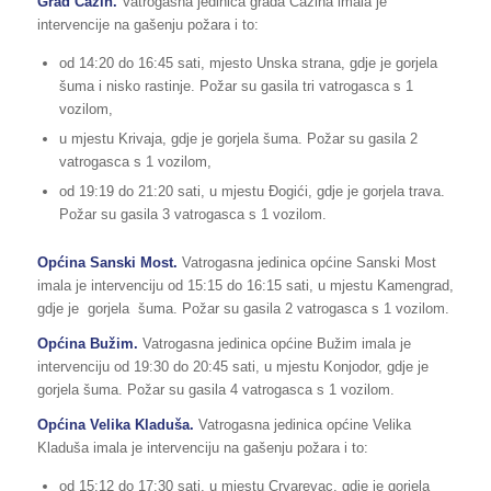
Grad Cazin.
Vatrogasna jedinica grada Cazina imala je
intervencije na gašenju požara i to:
od 14:20 do 16:45 sati, mjesto Unska strana, gdje je gorjela
šuma i nisko rastinje. Požar su gasila tri vatrogasca s 1
vozilom,
u mjestu Krivaja, gdje je gorjela šuma. Požar su gasila 2
vatrogasca s 1 vozilom,
od 19:19 do 21:20 sati, u mjestu Đogići, gdje je gorjela trava.
Požar su gasila 3 vatrogasca s 1 vozilom.
Općina Sanski Most.
Vatrogasna jedinica općine Sanski Most
imala je intervenciju od 15:15 do 16:15 sati, u mjestu Kamengrad,
gdje je gorjela šuma. Požar su gasila 2 vatrogasca s 1 vozilom.
Općina Bužim.
Vatrogasna jedinica općine Bužim imala je
intervenciju od 19:30 do 20:45 sati, u mjestu Konjodor, gdje je
gorjela šuma. Požar su gasila 4 vatrogasca s 1 vozilom.
Općina Velika Kladuša.
Vatrogasna jedinica općine Velika
Kladuša imala je intervenciju na gašenju požara i to:
od 15:12 do 17:30 sati, u mjestu Crvarevac, gdje je gorjela