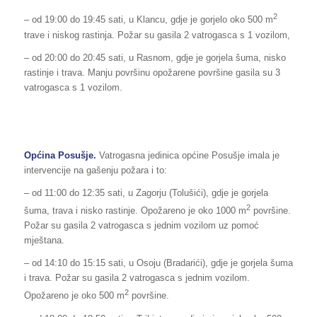
2
– od 19:00 do 19:45 sati, u Klancu, gdje je gorjelo oko 500 m
trave i niskog rastinja. Požar su gasila 2 vatrogasca s 1 vozilom,
– od 20:00 do 20:45 sati, u Rasnom, gdje je gorjela šuma, nisko
rastinje i trava. Manju površinu opožarene površine gasila su 3
vatrogasca s 1 vozilom.
Općina Posušje.
Vatrogasna jedinica općine Posušje imala je
intervencije na gašenju požara i to:
– od 11:00 do 12:35 sati, u Zagorju (Tolušići), gdje je gorjela
2
šuma, trava i nisko rastinje. Opožareno je oko 1000 m
površine.
Požar su gasila 2 vatrogasca s jednim vozilom uz pomoć
mještana.
– od 14:10 do 15:15 sati, u Osoju (Bradarići), gdje je gorjela šuma
i trava. Požar su gasila 2 vatrogasca s jednim vozilom.
2
Opožareno je oko 500 m
površine.