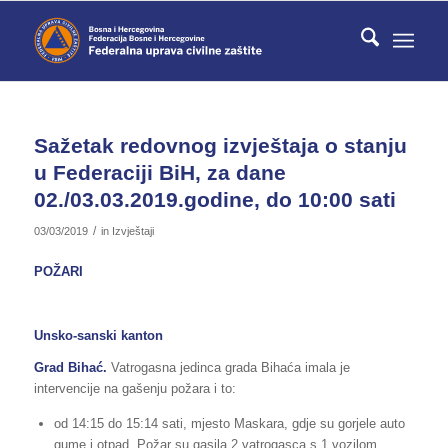
Sažetak redovnog izvještaja o stanju
u Federaciji BiH, za dane
02./03.03.2019.godine, do 10:00 sati
/
03/03/2019
in
Izvještaji
POŽARI
Unsko-sanski kanton
Grad Bihać.
Vatrogasna jedinca grada Bihaća imala je
intervencije na gašenju požara i to:
od 14:15 do 15:14 sati, mjesto Maskara, gdje su gorjele auto
gume i otpad. Požar su gasila 2 vatrogasca s 1 vozilom,