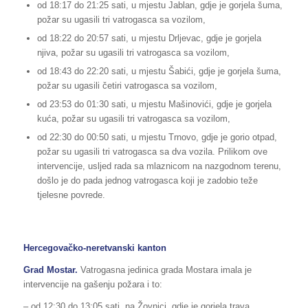
od 18:17 do 21:25 sati, u mjestu Jablan, gdje je gorjela šuma,
požar su ugasili tri vatrogasca sa vozilom,
od 18:22 do 20:57 sati, u mjestu Drljevac, gdje je gorjela
njiva, požar su ugasili tri vatrogasca sa vozilom,
od 18:43 do 22:20 sati, u mjestu Šabići, gdje je gorjela šuma,
požar su ugasili četiri vatrogasca sa vozilom,
od 23:53 do 01:30 sati, u mjestu Mašinovići, gdje je gorjela
kuća, požar su ugasili tri vatrogasca sa vozilom,
od 22:30 do 00:50 sati, u mjestu Trnovo, gdje je gorio otpad,
požar su ugasili tri vatrogasca sa dva vozila. Prilikom ove
intervencije, usljed rada sa mlaznicom na nazgodnom terenu,
došlo je do pada jednog vatrogasca koji je zadobio teže
tjelesne povrede.
Hercegovačko-neretvanski kanton
Grad Mostar.
Vatrogasna jedinica grada Mostara imala je
intervencije na gašenju požara i to:
– od 12:30 do 13:05 sati, na Žovnici, gdje je gorjela trava,