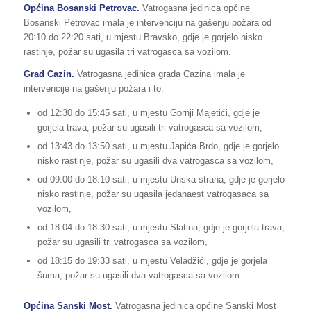
Općina Bosanski Petrovac.
Vatrogasna jedinica općine
Bosanski Petrovac imala je intervenciju na gašenju požara od
20:10 do 22:20 sati, u mjestu Bravsko, gdje je gorjelo nisko
rastinje, požar su ugasila tri vatrogasca sa vozilom.
Grad Cazin.
Vatrogasna jedinica grada Cazina imala je
intervencije na gašenju požara i to:
od 12:30 do 15:45 sati, u mjestu Gornji Majetići, gdje je
gorjela trava, požar su ugasili tri vatrogasca sa vozilom,
od 13:43 do 13:50 sati, u mjestu Japića Brdo, gdje je gorjelo
nisko rastinje, požar su ugasili dva vatrogasca sa vozilom,
od 09:00 do 18:10 sati, u mjestu Unska strana, gdje je gorjelo
nisko rastinje, požar su ugasila jedanaest vatrogasaca sa
vozilom,
od 18:04 do 18:30 sati, u mjestu Slatina, gdje je gorjela trava,
požar su ugasili tri vatrogasca sa vozilom,
od 18:15 do 19:33 sati, u mjestu Veladžići, gdje je gorjela
šuma, požar su ugasili dva vatrogasca sa vozilom.
Općina Sanski Most.
Vatrogasna jedinica općine Sanski Most