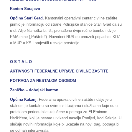
Kanton Sarajevo
Općina Stari Grad.
Kantonalni operativni centar civilne zaštite
primio je informaciju od strane Policijske stanice Stari Grad da su
u ul. Alije Nametka br. 8., pronađene dvije ručne bombe i dvije
PMA mine („Paštete“). Navedeni NUS su preuzeli pripadnici KDZ-
a MUP-a KS i smjestili u svoje prostorije.
O S T A L O
AKTIVNOSTI FEDERALNE UPRAVE CIVILNE ZAŠTITE
POTRAGA ZA NESTALOM OSOBOM
Zeničko – dobojski kanton
Općina Kakanj
. Federalna uprava civilne zaštite i dalje je u
stalnom je kontaktu sa svim institucijama i službama koje su u
proteklom periodu bile uključene u potragu za El-Eminom
Hadžićem, koji je nestao u vikend naselju Ponijeri, kod Kaknja. U
slučaju novih informacija koje bi ukazale na novi trag, potraga bi
se odmah intenzivirala.