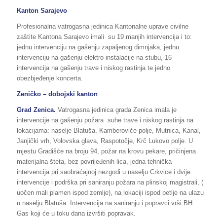
Kanton Sarajevo
Profesionalna vatrogasna jedinica Kantonalne uprave civilne
zaštite Kantona Sarajevo imali su 19 manjih intervencija i to:
jednu intervenciju na gašenju zapaljenog dimnjaka, jednu
intervenciju na gašenju elektro instalacije na stubu, 16
intervencija na gašenju trave i niskog rastinja te jedno
obezbjeđenje koncerta.
Zeničko – dobojski kanton
Grad Zenica.
Vatrogasna jedinica grada Zenica imala je
intervencije na gašenju požara suhe trave i niskog rastinja na
lokacijama: naselje Blatuša, Kamberoviće polje, Mutnica, Kanal,
Janjički vrh, Volovska glava, Raspotočje, Krč Lukovo polje. U
mjestu Gradišće na broju 94, požar na krovu pekare, pričinjena
materijalna šteta, bez povrijeđenih lica, jedna tehnička
intervencija pri saobraćajnoj nezgodi u naselju Crkvice i dvije
intervencije i podrška pri saniranju požara na plinskoj magistrali, (
uočen mali plamen ispod zemlje), na lokaciji ispod petlje na ulazu
u naselju Blatuša. Intervencija na saniranju i popravci vrši BH
Gas koji će u toku dana izvršiti popravak.