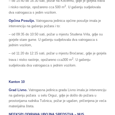
– od 15:40 do 16:30 sati, požar na Kočerinu, gdje je gorjela trava
2
i nisko rastinje, opožareno cca 500 m
. U gašenju sudjelovala
dva vatrogasca s jedim vozilom.
Općina Posušje.
Vatrogasna jedinica općine posušje imala je
intervenciju na gašenju požara i to:
– od 09:35 do 10:50 sati, požar u mjestu Studena Vrila, gdje su
gorjele stare gume. U gašenju sudjelovala dva vatrogasca s
jednim vozilom,
– od 11:20 do 12:15 sati, požar u mjestu Broćanac, gdje je gorjela
2
trava i nisko rastinje, opožareno cca300 m
. U gašenju
sudjelovala dva vatrogasca s jednim vozilom.
Kanton 10
Grad Livno.
Vatrogasna jedinica grada Livno imala je intervenciju
na gašenju požara u selu Orguz, gdje je došlo do požara u
prostorijama rudnika Tušnica, požar je ugašen, pričenjena je veća
materijalna šteta.
NEEKSPLODIRANA UBOJNA SREDSTVA – NUS