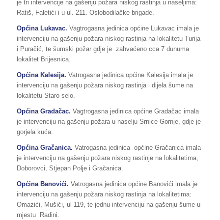
je tri intervencije na gašenju požara niskog rastinja u naseljima:
Ratiš, Faletići i u ul. 211. Oslobodilačke brigade.
Općina Lukavac.
Vagtrogasna jedinica općine Lukavac imala je
intervenciju na gašenju požara niskog rastinja na lokalitetu Turija
i Puračić, te šumski požar gdje je zahvaćeno cca 7 dunuma
lokalitet Brijesnica.
Općina Kalesija.
Vatrogasna jedinica općine Kalesija imala je
intervenciju na gašenju požara niskog rastinja i dijela šume na
lokalitetu Staro selo.
Općina Gradačac.
Vagtrogasna jedinica općine Gradačac imala
je intervenciju na gašenju požara u naselju Srnice Gornje, gdje je
gorjela kuća.
Općina Gračanica.
Vatrogasna jedinica općine Gračanica imala
je intervenciju na gašenju požara niskog rastinje na lokalitetima,
Doborovci, Stjepan Polje i Gračanica.
Općina Banovići.
Vatrogasna jedinica općine Banovići imala je
intervenciju na gašenju požara niskog rastinja na lokalitetima:
Omazići, Mušići, ul 119, te jednu intervenciju na gašenju šume u
mjestu Radini.