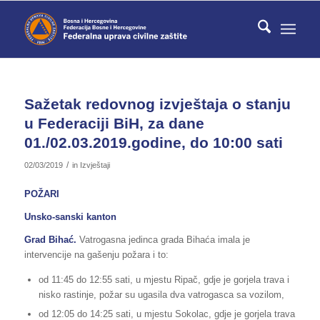
Sažetak redovnog izvještaja o stanju
u Federaciji BiH, za dane
01./02.03.2019.godine, do 10:00 sati
/
02/03/2019
in
Izvještaji
POŽARI
Unsko-sanski kanton
Grad Bihać.
Vatrogasna jedinca grada Bihaća imala je
intervencije na gašenju požara i to:
od 11:45 do 12:55 sati, u mjestu Ripač, gdje je gorjela trava i
nisko rastinje, požar su ugasila dva vatrogasca sa vozilom,
od 12:05 do 14:25 sati, u mjestu Sokolac, gdje je gorjela trava