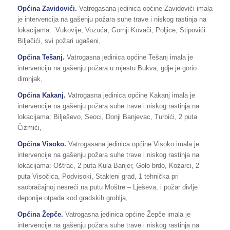
Općina Zavidovići.
Vatrogasana jedinica općine Zavidovići imala
je intervencija na gašenju požara suhe trave i niskog rastinja na
lokacijama: Vukovije, Vozuća, Gornji Kovači, Poljice, Stipovići
Biljačići, svi požari ugašeni,
Općina Tešanj.
Vatrogasna jedinica općine Tešanj imala je
intervenciju na gašenju požara u mjestu Bukva, gdje je gorio
dimnjak,
Općina Kakanj.
Vatrogasna jedinica općine Kakanj imala je
intervencije na gašenju požara suhe trave i niskog rastinja na
lokacijama: Bilješevo, Seoci, Donji Banjevac, Turbići, 2 puta
Čizmići,
Općina Visoko.
Vatrogasana jedinica općine Visoko imala je
intervencije na gašenju požara suhe trave i niskog rastinja na
lokacijama: Oštrac, 2 puta Kula Banjer, Golo brdo, Kozarci, 2
puta Visočica, Podvisoki, Stakleni grad, 1 tehnička pri
saobračajnoj nesreći na putu Moštre – Lješeva, i požar divlje
deponije otpada kod gradskih groblja,
Općina Žepče.
Vatrogasna jedinica općine Žepče imala je
intervencije na gašenju požara suhe trave i niskog rastinja na