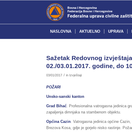
NASLOVNA
AKTUELNO
UPRAVA
Sažetak Redovnog izvještaja 
02./03.01.2017. godine, do 10
/
03/01/2017
in
Izvještaji
POŽARI
Unsko-sanski kanton
Grad Bihać
. Profesionalna vatrogasna jedinica gr
zapaljenja dimnjaka na stambenom objektu.
Općina Cazin
. Vatrogasna jedinica općine Cazin, 
Brezova Kosa, gdje je gorjelo nisko rastinje. Pož