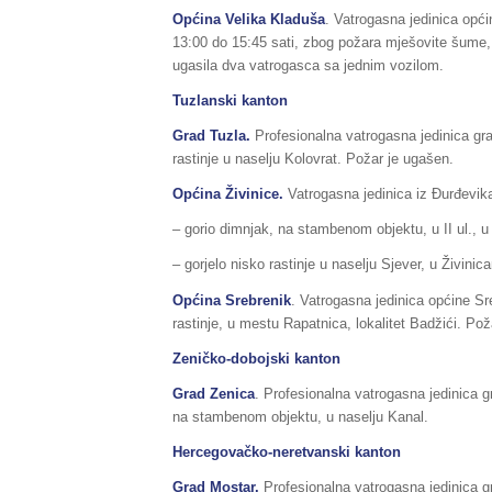
Općina Velika Kladuša
. Vatrogasna jedinica opći
13:00 do 15:45 sati, zbog požara mješovite šume, n
ugasila dva vatrogasca sa jednim vozilom.
Tuzlanski kanton
Grad Tuzla.
Profesionalna vatrogasna jedinica grad
rastinje u naselju Kolovrat. Požar je ugašen.
Općina Živinice.
Vatrogasna jedinica iz Đurđevika,
– gorio dimnjak, na stambenom objektu, u II ul., u
– gorjelo nisko rastinje u naselju Sjever, u Živinic
Općina Srebrenik
. Vatrogasna jedinica općine Sre
rastinje, u mestu Rapatnica, lokalitet Badžići. Pož
Zeničko-dobojski kanton
Grad Zenica
. Profesionalna vatrogasna jedinica g
na stambenom objektu, u naselju Kanal.
Hercegovačko-neretvanski kanton
Grad Mostar.
Profesionalna vatrogasna jedinica gra