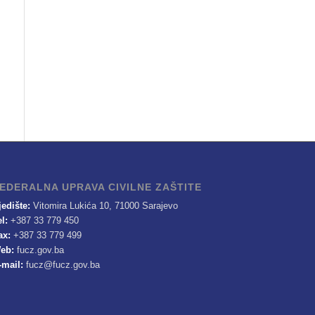
EDERALNA UPRAVA CIVILNE ZAŠTITE
jedište:
Vitomira Lukića 10, 71000 Sarajevo
el:
+387 33 779 450
ax:
+387 33 779 499
eb:
fucz.gov.ba
-mail:
fucz@fucz.gov.ba