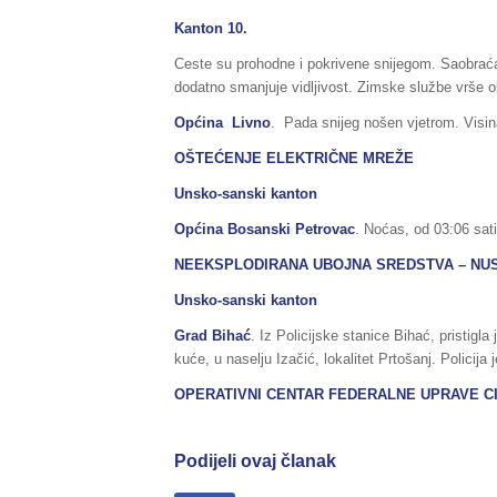
Kanton 10.
Ceste su prohodne i pokrivene snijegom. Saobraća
dodatno smanjuje vidljivost. Zimske službe vrše ob
Općina Livno
. Pada snijeg nošen vjetrom. Visina
OŠTEĆENJE ELEKTRIČNE MREŽE
Unsko-sanski kanton
Općina Bosanski Petrovac
. Noćas, od 03:06 sati
NEEKSPLODIRANA UBOJNA SREDSTVA – NU
Unsko-sanski kanton
Grad Bihać
. Iz Policijske stanice Bihać, pristigl
kuće, u naselju Izačić, lokalitet Prtošanj. Policija
OPERATIVNI CENTAR FEDERALNE UPRAVE
C
Podijeli ovaj članak