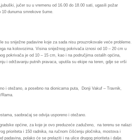
Ljubuški, jučer su u vremenu od 16.00 do 18.00 sati, ugasili požar
 oko 10 dunuma smrekove šume.
ile su sniježne padavine koje za sada nisu prouzrokovale veće probleme.
jega na kolovozima. Visina sniježnog pokrivača iznosi od 10 – 20 cm u
nog pokrivača je od 10 – 15 cm, kao i na područjima ostalih općina,
 i održavanju putnih pravaca, uputila su ekipe na teren, gdje se vrši
no i otežano, a posebno na dionicama puta, Donji Vakuf – Travnik,
or/Rama.
stama, saobraćaj se odvija usporeno i otežano.
i gradske općine, za koje je ovo preduzeće zaduženo, na terenu se nalazi
og prioriteta i 150 radnika, na ručnom čišćenju pločnika, mostova i
padavina, polako će se prelaziti i na ulice drugog prioriteta i dalje.