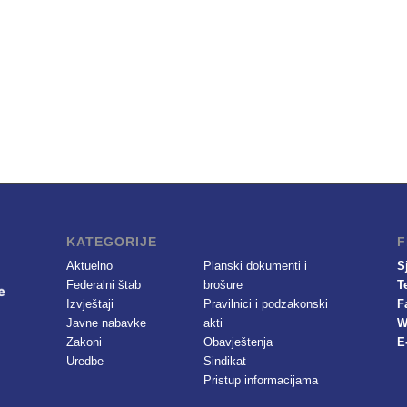
KATEGORIJE
F
Aktuelno
Planski dokumenti i
S
Federalni štab
brošure
T
Izvještaji
Pravilnici i podzakonski
F
Javne nabavke
akti
W
Zakoni
Obavještenja
E
Uredbe
Sindikat
Pristup informacijama