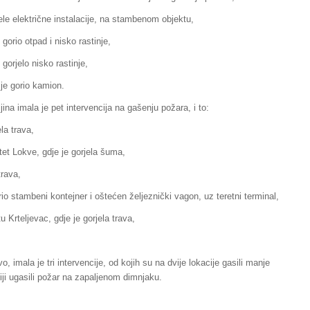
ele električne instalacije, na stambenom objektu,
gorio otpad i nisko rastinje,
gorjelo nisko rastinje,
je gorio kamion.
ina imala je pet intervencija na gašenju požara, i to:
la trava,
tet Lokve, gdje je gorjela šuma,
trava,
io stambeni kontejner i oštećen željeznički vagon, uz teretni terminal,
 Krteljevac, gdje je gorjela trava,
 imala je tri intervencije, od kojih su na dvije lokacije gasili manje
ji ugasili požar na zapaljenom dimnjaku.