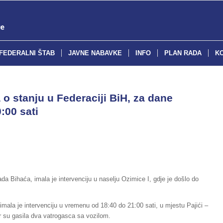
FEDERALNI ŠTAB
JAVNE NABAVKE
INFO
PLAN RADA
K
o stanju u Federaciji BiH, za dane
:00 sati
ada Bihaća, imala je intervenciju u naselju Ozimice I, gdje je došlo do
imala je intervenciju u vremenu od 18:40 do 21:00 sati, u mjestu Pajići –
ar su gasila dva vatrogasca sa vozilom.