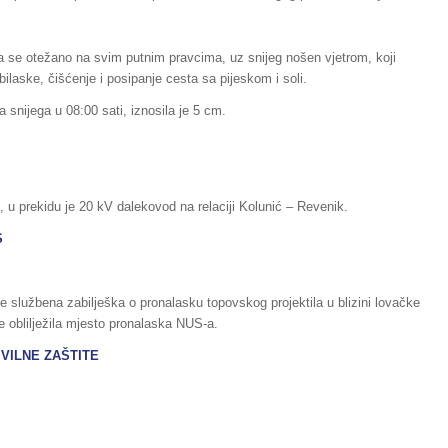
 se otežano na svim putnim pravcima, uz snijeg nošen vjetrom, koji
ilaske, čišćenje i posipanje cesta sa pijeskom i soli.
 snijega u 08:00 sati, iznosila je 5 cm.
, u prekidu je 20 kV dalekovod na relaciji Kolunić – Revenik.
S
a je službena zabilješka o pronalasku topovskog projektila u blizini lovačke
 je oblilježila mjesto pronalaska NUS-a.
IVILNE ZAŠTITE