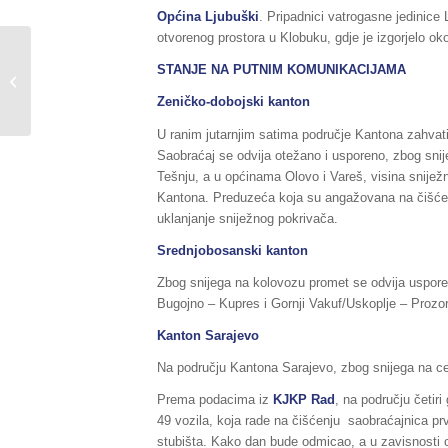
Općina
Ljubuški
. Pripadnici vatrogasne jedinice 
otvorenog prostora u Klobuku, gdje je izgorjelo
Sažetak Redovnog izvještaja o stanju
STANJE NA PUTNIM KOMUNIKACIJAMA
u Federaciji BiH, za dane
01./02.01.2017....
Zeničko-dobojski kanton
U ranim jutarnjim satima područje Kantona zahvat
Saobraćaj se odvija otežano i usporeno, zbog sni
Tešnju, a u općinama Olovo i Vareš, visina snijež
Kantona. Preduzeća koja su angažovana na čišćenju
uklanjanje sniježnog pokrivača.
Srednjobosanski kanton
Zbog snijega na kolovozu promet se odvija uspore
Bugojno – Kupres i Gornji Vakuf/Uskoplje – Proz
Kanton Sarajevo
Na području Kantona Sarajevo, zbog snijega na ce
Prema podacima iz
KJKP Rad
, na području četir
49 vozila, koja rade na čišćenju saobraćajnica prv
stubišta. Kako dan bude odmicao, a u zavisnosti od 