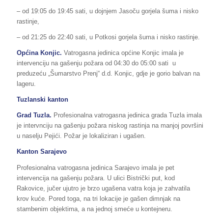
– od 19:05 do 19:45 sati, u dojnjem Jasoču gorjela šuma i nisko
rastinje,
– od 21:25 do 22:40 sati, u Potkosi gorjela šuma i nisko rastinje.
Općina Konjic.
Vatrogasna jedinica općine Konjic imala je
intervenciju na gašenju požara od 04:30 do 05:00 sati u
preduzeću „Šumarstvo Prenj“ d.d. Konjic, gdje je gorio balvan na
lageru.
Tuzlanski kanton
Grad Tuzla.
Profesionalna vatrogasna jedinica grada Tuzla imala
je intervnciju na gašenju požara niskog rastinja na manjoj površini
u naselju Pejići. Požar je lokaliziran i ugašen.
Kanton Sarajevo
Profesionalna vatrogasna jedinica Sarajevo imala je pet
intervencija na gašenju požara. U ulici Bistrički put, kod
Rakovice, jučer ujutro je brzo ugašena vatra koja je zahvatila
krov kuće. Pored toga, na tri lokacije je gašen dimnjak na
stambenim objektima, a na jednoj smeće u kontejneru.