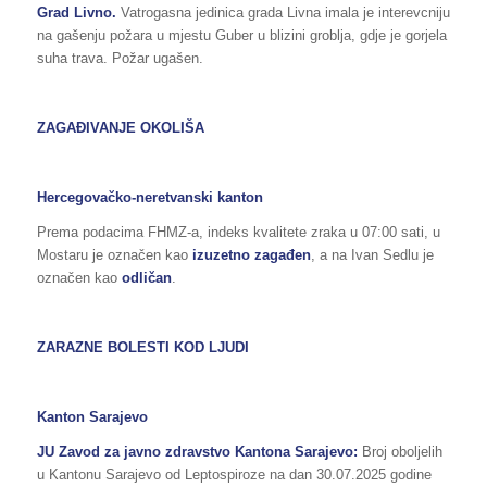
Grad Livno.
Vatrogasna jedinica grada Livna imala je interevcniju
na gašenju požara u mjestu Guber u blizini groblja, gdje je gorjela
suha trava. Požar ugašen.
ZAGAĐIVANJE OKOLIŠA
Hercegovačko-neretvanski kanton
Prema podacima FHMZ-a, indeks kvalitete zraka u 07:00 sati, u
Mostaru je označen kao
izuzetno
zagađen
, a na Ivan Sedlu je
označen kao
odličan
.
ZARAZNE BOLESTI KOD LJUDI
Kanton Sarajevo
JU Zavod za javno zdravstvo Kantona Sarajevo:
Broj oboljelih
u Kantonu Sarajevo od Leptospiroze na dan 30.07.2025 godine