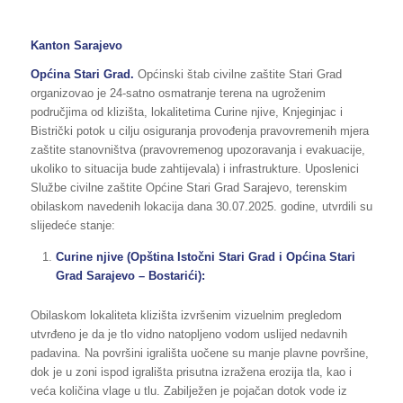
Kanton Sarajevo
Općina
Stari Grad.
Općinski štab civilne zaštite Stari Grad
organizovao je 24-satno osmatranje terena na ugroženim
područjima od klizišta, lokalitetima Curine njive, Knjeginjac i
Bistrički potok u cilju osiguranja provođenja pravovremenih mjera
zaštite stanovništva (pravovremenog upozoravanja i evakuacije,
ukoliko to situacija bude zahtijevala) i infrastrukture. Uposlenici
Službe civilne zaštite Općine Stari Grad Sarajevo, terenskim
obilaskom navedenih lokacija dana 30.07.2025. godine, utvrdili su
slijedeće stanje:
Curine njive (Opština Istočni Stari Grad i Općina Stari
Grad Sarajevo – Bostarići):
Obilaskom lokaliteta klizišta izvršenim vizuelnim pregledom
utvrđeno je da je tlo vidno natopljeno vodom uslijed nedavnih
padavina. Na površini igrališta uočene su manje plavne površine,
dok je u zoni ispod igrališta prisutna izražena erozija tla, kao i
veća količina vlage u tlu. Zabilježen je pojačan dotok vode iz