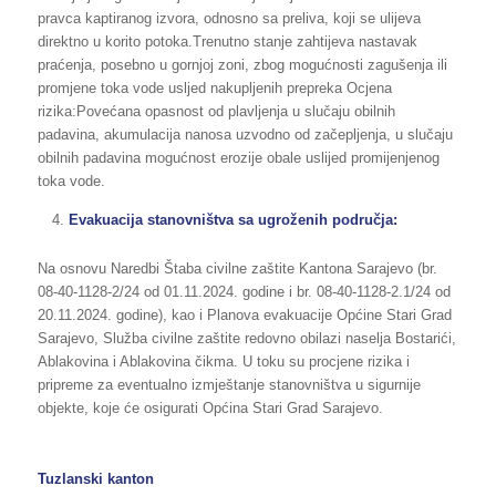
pravca kaptiranog izvora, odnosno sa preliva, koji se ulijeva
direktno u korito potoka.Trenutno stanje zahtijeva nastavak
praćenja, posebno u gornjoj zoni, zbog mogućnosti zagušenja ili
promjene toka vode usljed nakupljenih prepreka Ocjena
rizika:Povećana opasnost od plavljenja u slučaju obilnih
padavina, akumulacija nanosa uzvodno od začepljenja, u slučaju
obilnih padavina mogućnost erozije obale uslijed promijenjenog
toka vode.
Evakuacija stanovništva sa ugroženih područja:
Na osnovu Naredbi Štaba civilne zaštite Kantona Sarajevo (br.
08-40-1128-2/24 od 01.11.2024. godine i br. 08-40-1128-2.1/24 od
20.11.2024. godine), kao i Planova evakuacije Općine Stari Grad
Sarajevo, Služba civilne zaštite redovno obilazi naselja Bostarići,
Ablakovina i Ablakovina čikma. U toku su procjene rizika i
pripreme za eventualno izmještanje stanovništva u sigurnije
objekte, koje će osigurati Općina Stari Grad Sarajevo.
Tuzlanski kanton