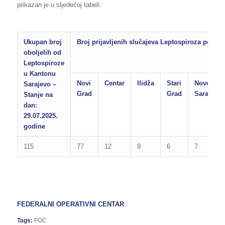
prikazan je u sljedećoj tabeli:
Ukupan broj
Broj prijavljenih slučajeva Leptospiroza po op
oboljelih od
Leptospiroze
u Kantonu
Novi
Centar
Ilidža
Stari
Novo
Sarajevo –
Grad
Grad
Sarajevo
Stanje na
dan:
29.07.2025.
godine
115
77
12
9
6
7
FEDERALNI OPERATIVNI CENTAR
Tags:
FOC