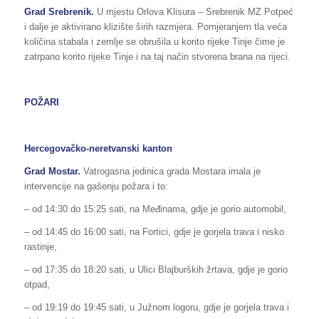
Grad Srebrenik.
U mjestu Orlova Klisura – Srebrenik MZ Potpeć
i dalje je aktivirano klizište širih razmjera. Pomjeranjem tla veća
količina stabala i zemlje se obrušila u korito rijeke Tinje čime je
zatrpano korito rijeke Tinje i na taj način stvorena brana na rijeci.
POŽARI
Hercegovačko-neretvanski kanton
Grad Mostar.
Vatrogasna jedinica grada Mostara imala je
intervencije na gašenju požara i to:
– od 14:30 do 15:25 sati, na Međinama, gdje je gorio automobil,
– od 14:45 do 16:00 sati, na Fortici, gdje je gorjela trava i nisko
rastinje,
– od 17:35 do 18:20 sati, u Ulici Blajburških žrtava, gdje je gorio
otpad,
– od 19:19 do 19:45 sati, u Južnom logoru, gdje je gorjela trava i