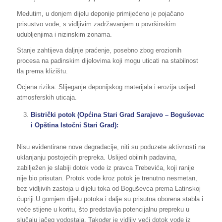
Međutim, u donjem dijelu deponije primijećeno je pojačano
prisustvo vode, s vidljivim zadržavanjem u površinskim
udubljenjima i nizinskim zonama.
Stanje zahtijeva daljnje praćenje, posebno zbog erozionih
procesa na padinskim dijelovima koji mogu uticati na stabilnost
tla prema klizištu.
Ocjena rizika: Slijeganje deponijskog materijala i erozija usljed
atmosferskih uticaja.
Bistrički potok (Općina Stari Grad Sarajevo – Boguševac
i Opština Istočni Stari Grad):
Nisu evidentirane nove degradacije, niti su poduzete aktivnosti na
uklanjanju postojećih prepreka. Uslijed obilnih padavina,
zabilježen je slabiji dotok vode iz pravca Trebevića, koji ranije
nije bio prisutan. Protok vode kroz potok je trenutno nesmetan,
bez vidljivih zastoja u dijelu toka od Boguševca prema Latinskoj
ćupriji.U gornjem dijelu potoka i dalje su prisutna oborena stabla i
veće stijene u koritu, što predstavlja potencijalnu prepreku u
slučaju jačeg vodostaja. Također je vidljiv veći dotok vode iz