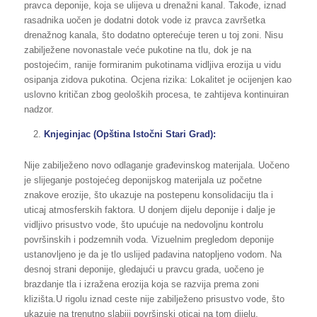
pravca deponije, koja se ulijeva u drenažni kanal. Takođe, iznad
rasadnika uočen je dodatni dotok vode iz pravca završetka
drenažnog kanala, što dodatno opterećuje teren u toj zoni. Nisu
zabilježene novonastale veće pukotine na tlu, dok je na
postojećim, ranije formiranim pukotinama vidljiva erozija u vidu
osipanja zidova pukotina. Ocjena rizika: Lokalitet je ocijenjen kao
uslovno kritičan zbog geoloških procesa, te zahtijeva kontinuiran
nadzor.
Knjeginjac (Opština Istočni Stari Grad):
Nije zabilježeno novo odlaganje građevinskog materijala. Uočeno
je slijeganje postojećeg deponijskog materijala uz početne
znakove erozije, što ukazuje na postepenu konsolidaciju tla i
uticaj atmosferskih faktora. U donjem dijelu deponije i dalje je
vidljivo prisustvo vode, što upućuje na nedovoljnu kontrolu
površinskih i podzemnih voda. Vizuelnim pregledom deponije
ustanovljeno je da je tlo uslijed padavina natopljeno vodom. Na
desnoj strani deponije, gledajući u pravcu grada, uočeno je
brazdanje tla i izražena erozija koja se razvija prema zoni
klizišta.U rigolu iznad ceste nije zabilježeno prisustvo vode, što
ukazuje na trenutno slabiji površinski oticaj na tom dijelu.