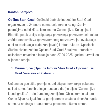
Kanton Sarajevo
Općina
Stari Grad.
Općinski štab civilne zaštite Stari Grad
organizovao je 24-satno osmatranje terena na ugroženim
područjima od klizišta, lokalitetima Curine njive, Knjeginjac i
Bistrički potok u cilju osiguranja provođenja pravovremenih mjera
zaštite stanovništva (pravovremenog upozoravanja i evakuacije,
ukoliko to situacija bude zahtijevala) i infrastrukture. Uposlenici
Službe civilne zaštite Općine Stari Grad Sarajevo, terenskim
obilaskom navedenih lokacija dana 27.09.2025. godine, utvrdili su
slijedeće stanje:
Curine njive (Opština Istočni Stari Grad i Općina Stari
Grad Sarajevo – Bostarići):
Uočene su geološke promjene, uključujući formiranje pukotina
uslijed atmosferskih uticaja i pucanja tla (na dijelu “Curine njive
ispod igrališta” – dio šumskog zemljišta). Obilaskom lokaliteta
Curine Njive na igralištu sa gornje strane urađena drenaža i voda
skrenuta na drugu stranu prema potocima u šumu prema