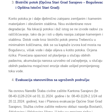
Bistrički potok (Općina Stari Grad Sarajevo – Boguševac
i Opština Istočni Stari Grad):
Korito potoka je i dalje djelimično zatrpano zemljanim i kamenim
materijalom i obrušenim stablima. Nisu evidentirane nove
degradacije. Na lokaciji potoka i duž istog se ne izvode radovi za
raščišćavanje, tako da je i isti u dijelu nasipa zatrpan kamenjem i
stablima. Dotok vode kroz bistrički potok prema Trebeviću u
minimalnim količinama, dok se sa kaptaže izvora kod mosta na
Boguševcu, višak vode i dalje ulijeva u kotito potoka. Ocjena
rizika: Povećana opasnost od plavljenja u slučaju obilnih
padavina, akumulacija nanosa uzvodno od začepljenja, u slučaju
obilnih padavina mogućnost erozije obale uslijed promijenjenog
toka vode.
Evakuacija stanovništva sa ugroženih područja:
Na osnovu Naredbi Štaba civilne zaštite Kantona Sarajevo (br.
08-40-1128-2/24 od 01.11.2024. godine i br. 08-40-1128-2.1/24 od
20.11.2024. godine), kao i Planova evakuacije Općine Stari Grad
Sarajevo, Služba civilne zaštite redovno obilazi naselja Bostarići,
Ablakovina i Ablakovina čikma. U toku su procjene rizika i