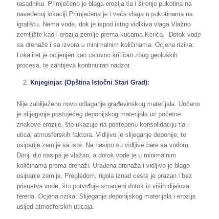
rasadniku. Primječeno je blaga erozija tla i širenje pukotina na
navedenoj lokaciji.Primjećena je i veća vlaga u pukotinama na
igralištu. Nema vode, dok je ispod istog vidlkiva vlaga.Vlažno
zemljište kao i erozija zemlje prema kućama Kerića. Dotok vode
sa drenaže i sa izvora u minimalnim količinama. Ocjena rizika:
Lokalitet je ocijenjen kao uslovno kritičan zbog geoloških
procesa, te zahtijeva kontinuiran nadzor.
Knjeginjac (Opština Istočni Stari Grad):
Nije zabilježeno novo odlaganje građevinskog materijala. Uočeno
je slijeganje postojećeg deponijskog materijala uz početne
znakove erozije, što ukazuje na postepenu konsolidaciju tla i
uticaj atmosferskih faktora. Vidljivo je slijeganje deponije, te
osipanje zemlje sa iste. Na nasipu su vidljive bare sa vodom.
Donji dio nasipa je vlažan, a dotok vode je u minimalnim
količinama prema drenaži. Urađena drenaža i vidljivo je blago
osipanje zemlje. Pregledom, rigola iznad ceste je prazan i bez
prisustva vode, što potvrđuje smanjeni dotok iz viših dijelova
terena. Ocjena rizika: Slijeganje deponijskog materijala i erozija
usljed atmosferskih uticaja.