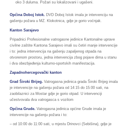
oko 3 duluma. Požari su lokalizovani i ugašeni.
Općina Doboj Istok.
DVD Doboj Istok imala je intervenciju na
gašenju požara u MZ. Klokotnica, gdje je gorio voćnjak.
Kanton Sarajevo
Pripadnici Profesionalne vatrogasne jedinice Kantonalne uprave
civilne zaštite Kantona Sarajevo imali su četiri manje intervencije
i to: jedna intervencija na gašenju zapaljenog otpada na
otvorenom prostoru, jedna intervencija zbog pojave dima u stanu
i dva obezbjeđenja kulturno-sportskih manifestacija.
Zapadnohercegovački kanton
Grad Široki Brijeg.
Vatrogasna jedinica grada Široki Brijeg imala
je intervencije na gašenju požara od 14:15 do 15:00 sati, na
zaobilaznici za Mostar gdje je gorio otpad. U intervenciji
učestvovala dva vatrogasca s vozilom
Općina Grude.
Vatrogasna jedinica općine Grude imala je
intervencije na gašenju požara i to:
– od 10:00 do 11:00 sati, u mjestu Drinovci (Sebišina), gdje je