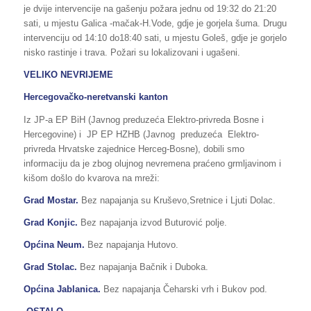
je dvije intervencije na gašenju požara jednu od 19:32 do 21:20
sati, u mjestu Galica -mačak-H.Vode, gdje je gorjela šuma. Drugu
intervenciju od 14:10 do18:40 sati, u mjestu Goleš, gdje je gorjelo
nisko rastinje i trava. Požari su lokalizovani i ugašeni.
VELIKO NEVRIJEME
Hercegovačko-neretvanski kanton
Iz JP-a EP BiH (Javnog preduzeća Elektro-privreda Bosne i
Hercegovine) i JP EP HZHB (Javnog preduzeća Elektro-
privreda Hrvatske zajednice Herceg-Bosne), dobili smo
informaciju da je zbog olujnog nevremena praćeno grmljavinom i
kišom došlo do kvarova na mreži:
Grad Mostar.
Bez napajanja su Kruševo,Sretnice i Ljuti Dolac.
Grad Konjic.
Bez napajanja izvod Buturović polje.
Općina Neum.
Bez napajanja Hutovo.
Grad Stolac.
Bez napajanja Bačnik i Duboka.
Općina Jablanica.
Bez napajanja Čeharski vrh i Bukov pod.