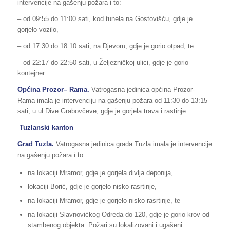
intervencije na gašenju požara i to:
– od 09:55 do 11:00 sati, kod tunela na Gostovišću, gdje je
gorjelo vozilo,
– od 17:30 do 18:10 sati, na Djevoru, gdje je gorio otpad, te
– od 22:17 do 22:50 sati, u Željezničkoj ulici, gdje je gorio
kontejner.
Općina
Prozor
–
Rama.
Vatrogasna jedinica općina Prozor-
Rama imala je intervenciju na gašenju požara od 11:30 do 13:15
sati, u ul.Dive Grabovčeve, gdje je gorjela trava i rastinje.
Tuzlanski kanton
Grad Tuzla.
Vatrogasna jedinica grada Tuzla imala je intervencije
na gašenju požara i to:
na lokaciji Mramor, gdje je gorjela divlja deponija,
lokaciji Borić, gdje je gorjelo nisko rasrtinje,
na lokaciji Mramor, gdje je gorjelo nisko rasrtinje, te
na lokaciji Slavnovićkog Odreda do 120, gdje je gorio krov od
stambenog objekta. Požari su lokalizovani i ugašeni.