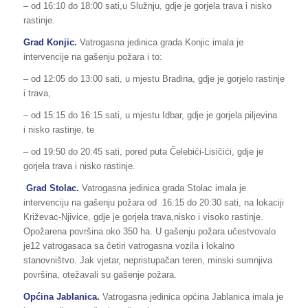
– od 16:10 do 18:00 sati,u Služnju, gdje je gorjela trava i nisko
rastinje.
Grad Konjic.
Vatrogasna jedinica grada Konjic imala je
intervencije na gašenju požara i to:
– od 12:05 do 13:00 sati, u mjestu Bradina, gdje je gorjelo rastinje
i trava,
– od 15:15 do 16:15 sati, u mjestu Idbar, gdje je gorjela piljevina
i nisko rastinje, te
– od 19:50 do 20:45 sati, pored puta Čelebići-Lisičići, gdje je
gorjela trava i nisko rastinje.
Grad Stolac.
Vatrogasna jedinica grada Stolac imala je
intervenciju na gašenju požara od 16:15 do 20:30 sati, na lokaciji
Križevac-Njivice, gdje je gorjela trava,nisko i visoko rastinje.
Opožarena površina oko 350 ha. U gašenju požara učestvovalo
je12 vatrogasaca sa četiri vatrogasna vozila i lokalno
stanovništvo. Jak vjetar, nepristupačan teren, minski sumnjiva
površina, otežavali su gašenje požara.
Općina Jablanica.
Vatrogasna jedinica općina Jablanica imala je