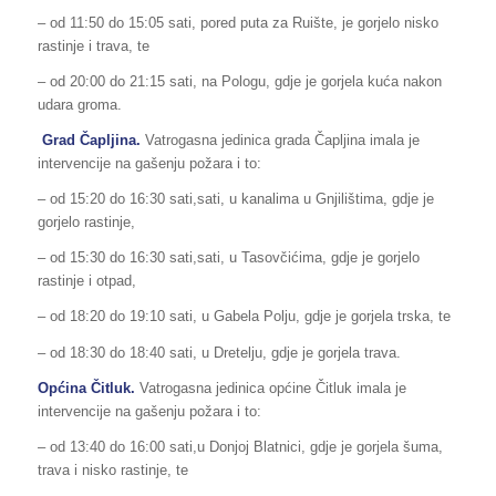
– od 11:50 do 15:05 sati, pored puta za Ruište, je gorjelo nisko
rastinje i trava, te
– od 20:00 do 21:15 sati, na Pologu, gdje je gorjela kuća nakon
udara groma.
Grad Čapljina.
Vatrogasna jedinica grada Čapljina imala je
intervencije na gašenju požara i to:
– od 15:20 do 16:30 sati,sati, u kanalima u Gnjilištima, gdje je
gorjelo rastinje,
– od 15:30 do 16:30 sati,sati, u Tasovčićima, gdje je gorjelo
rastinje i otpad,
– od 18:20 do 19:10 sati, u Gabela Polju, gdje je gorjela trska, te
– od 18:30 do 18:40 sati, u Dretelju, gdje je gorjela trava.
Općina
Čitluk
.
Vatrogasna jedinica općine Čitluk imala je
intervencije na gašenju požara i to:
– od 13:40 do 16:00 sati,u Donjoj Blatnici, gdje je gorjela šuma,
trava i nisko rastinje, te