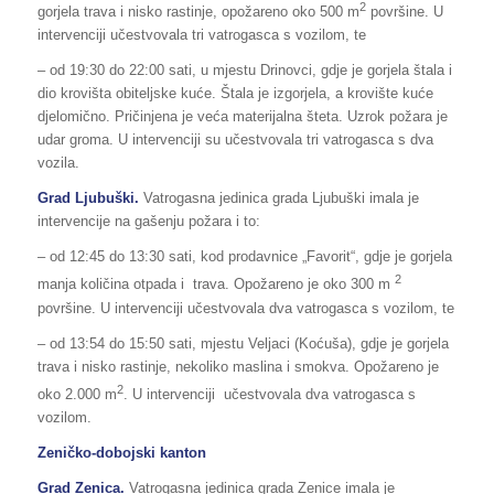
2
gorjela trava i nisko rastinje, opožareno oko 500 m
površine. U
intervenciji učestvovala tri vatrogasca s vozilom, te
– od 19:30 do 22:00 sati, u mjestu Drinovci, gdje je gorjela štala i
dio krovišta obiteljske kuće. Štala je izgorjela, a krovište kuće
djelomično. Pričinjena je veća materijalna šteta. Uzrok požara je
udar groma. U intervenciji su učestvovala tri vatrogasca s dva
vozila.
Grad Ljubuški.
Vatrogasna jedinica grada Ljubuški imala je
intervencije na gašenju požara i to:
– od 12:45 do 13:30 sati, kod prodavnice „Favorit“, gdje je gorjela
2
manja količina otpada i trava. Opožareno je oko 300 m
površine. U intervenciji učestvovala dva vatrogasca s vozilom, te
– od 13:54 do 15:50 sati, mjestu Veljaci (Koćuša), gdje je gorjela
trava i nisko rastinje, nekoliko maslina i smokva. Opožareno je
2
oko 2.000 m
. U intervenciji učestvovala dva vatrogasca s
vozilom.
Zeničko-dobojski kanton
Grad Zenica.
Vatrogasna jedinica grada Zenice imala je