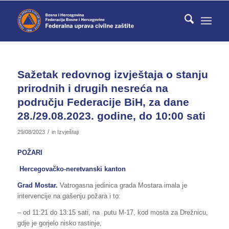
Sažetak redovnog izvještaja o stanju
prirodnih i drugih nesreća na
području Federacije BiH, za dane
28./29.08.2023. godine, do 10:00 sati
/
29/08/2023
in
Izvještaji
POŽARI
Hercegovačko-neretvanski kanton
Grad Mostar.
Vatrogasna jedinica grada Mostara imala je
intervencije na gašenju požara i to:
– od 11:21 do 13:15 sati, na putu M-17, kod mosta za Drežnicu,
gdje je gorjelo nisko rastinje,