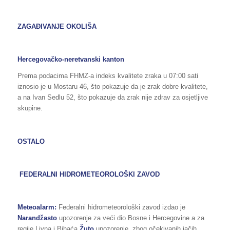
ZAGAĐIVANJE OKOLIŠA
Hercegovačko-neretvanski kanton
Prema podacima FHMZ-a indeks kvalitete zraka u 07:00 sati
iznosio je u Mostaru 46, što pokazuje da je zrak dobre kvalitete,
a na Ivan Sedlu 52, što pokazuje da zrak nije zdrav za osjetljive
skupine.
OSTALO
FEDERALNI HIDROMETEOROLOŠKI ZAVOD
Meteoalarm:
Federalni hidrometeorološki zavod izdao je
Narandžasto
upozorenje za veći dio Bosne i Hercegovine a za
regije Livna i Bihaća
Žuto
upozorenje zbog očekivanih jačih