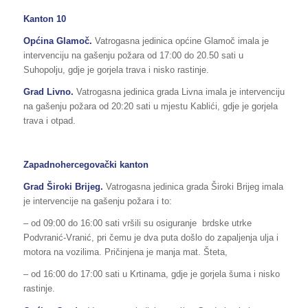
Kanton 10
Općina Glamoč.
Vatrogasna jedinica općine Glamoč imala je
intervenciju na gašenju požara od 17:00 do 20.50 sati u
Suhopolju, gdje je gorjela trava i nisko rastinje.
Grad Livno.
Vatrogasna jedinica grada Livna imala je intervenciju
na gašenju požara od 20:20 sati u mjestu Kablići, gdje je gorjela
trava i otpad.
Zapadnohercegovački kanton
Grad Široki Brijeg.
Vatrogasna jedinica grada Široki Brijeg imala
je intervencije na gašenju požara i to:
– od 09:00 do 16:00 sati vršili su osiguranje brdske utrke
Podvranić-Vranić, pri čemu je dva puta došlo do zapaljenja ulja i
motora na vozilima. Pričinjena je manja mat. Šteta,
– od 16:00 do 17:00 sati u Krtinama, gdje je gorjela šuma i nisko
rastinje.