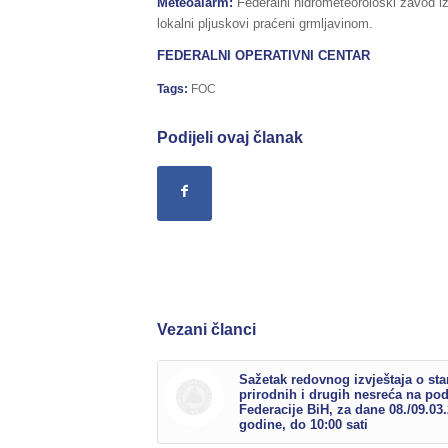
Meteoalarm:
Federalni hidrometeorološki zavod i
lokalni pljuskovi praćeni grmljavinom.
FEDERALNI OPERATIVNI CENTAR
Tags:
FOC
Podijeli ovaj članak
Vezani članci
Sažetak redovnog izvještaja o sta
prirodnih i drugih nesreća na po
Federacije BiH, za dane 08./09.03
godine, do 10:00 sati