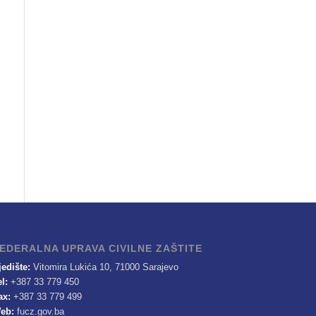
EDERALNA UPRAVA CIVILNE ZAŠTITE
jedište:
Vitomira Lukića 10, 71000 Sarajevo
el:
+387 33 779 450
ax:
+387 33 779 499
eb:
fucz.gov.ba