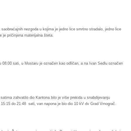
 saobraćajnih nezgoda u kojima je jedno lice smrtno stradalo, jedno lice
e je pričinjena materijalna šteta.
 08:00 sati, u Mostaru je označen kao odličan, a na Ivan Sedlu označen
atima zahvatilo dio Kantona bilo je više prekida u snabdijevanju
 15:15 do 21:48 sati, van napona je bio dio 10 kV dv Grad Vrnograč.