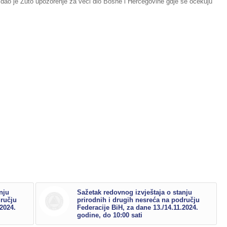
zdao je Žuto upozorenje za veći dio Bosne i Hercegovine gdje se očekuju
nju
Sažetak redovnog izvještaja o stanju
dručju
prirodnih i drugih nesreća na području
.2024.
Federacije BiH, za dane 13./14.11.2024.
godine, do 10:00 sati