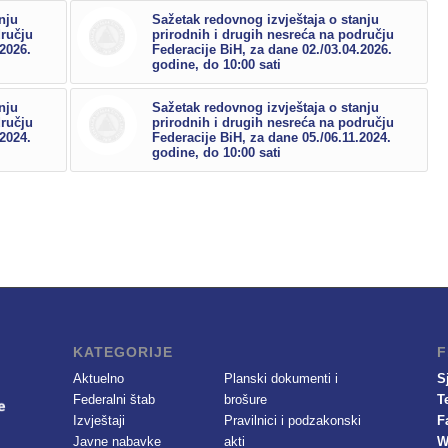
nju
Sažetak redovnog izvještaja o stanju
dručju
prirodnih i drugih nesreća na području
.2026.
Federacije BiH, za dane 02./03.04.2026.
godine, do 10:00 sati
nju
Sažetak redovnog izvještaja o stanju
dručju
prirodnih i drugih nesreća na području
.2024.
Federacije BiH, za dane 05./06.11.2024.
godine, do 10:00 sati
KATEGORIJE
F
Aktuelno
Planski dokumenti i
S
Federalni štab
brošure
T
Izvještaji
Pravilnici i podzakonski
F
Javne nabavke
akti
W