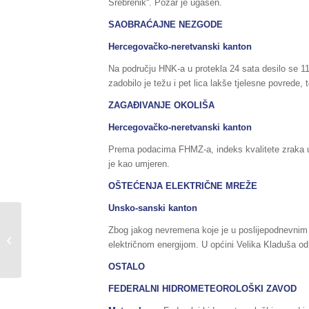
Srebrenik“. Požar je ugašen.
SAOBRAĆAJNE NEZGODE
Hercegovačko-neretvanski kanton
Na području HNK-a u protekla 24 sata desilo se 11
zadobilo je težu i pet lica lakše tjelesne povrede, t
ZAGAĐIVANJE OKOLIŠA
Hercegovačko-neretvanski kanton
Prema podacima FHMZ-a, indeks kvalitete zraka u
je kao umjeren.
OŠTEĆENJA ELEKTRIČNE MREŽE
Unsko-sanski kanton
Sažetak redovnog
Zbog jakog nevremena koje je u poslijepodnevnim s
izvještaja o stanju
električnom energijom. U općini Velika Kladuša od
prirodnih i drugih
nesreća na području...
OSTALO
FEDERALNI HIDROMETEOROLOŠKI ZAVOD