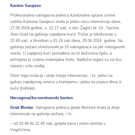
Kanton Sarajevo
Profesionalna vatrogasna jedinica Kantonalne uprave civilne
zaštite Kantona Sarajevo imala je jednu veću intervenciju dana,
27.06.2024.godine, u 21:17 sati, u ulici Žagrići br. 24., Općina
Stari Grad na gašenju zapaljene kuće. Požar je lokalizovan u
22:40 sati, a likvidiran u 01:19 sati dana, 28.06.2024. godine. Na
gašenju požara učestvovalo je 15 vatrogasaca sa pet vatrogasnih
vozila. U zapljenoj kući pronađena su tri beživotna tijela, a
pričinjena je znatna materijalna šteta. Nadležni organi su na licu
mjesta i vrše uviđaj.
Osim toga imala je i dvije manje intervencije, i to: jednu na
gašnju zapaljenog smeća u kontejenru i jednu na pojavu dima iz
kuće (kuhinje).
Hercegovačko-neretvanski kanton
Grad Mostar.
Vatrogasna jedinica grada Mostara imala je dvije
intervencije na gašenju požara, i to:
– od 10:49 do 11:40 sati, gorjela trava i nisko rastinje u
Vrapčićima,