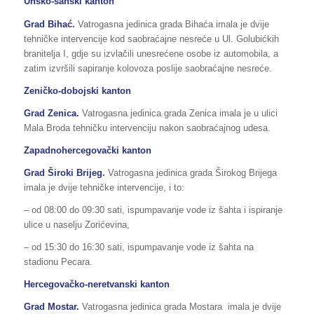
Unsko-sanski kanton
Grad Bihać.
Vatrogasna jedinica grada Bihaća imala je dvije
tehničke intervencije kod saobraćajne nesreće u Ul. Golubićkih
branitelja I, gdje su izvlačili unesrećene osobe iz automobila, a
zatim izvršili sapiranje kolovoza poslije saobraćajne nesreće.
Zeničko-dobojski kanton
Grad Zenica.
Vatrogasna jedinica grada Zenica imala je u ulici
Mala Broda tehničku intervenciju nakon saobraćajnog udesa.
Zapadnohercegovački kanton
Grad Široki Brijeg.
Vatrogasna jedinica grada Širokog Brijega
imala je dvije tehničke intervencije, i to:
– od 08:00 do 09:30 sati, ispumpavanje vode iz šahta i ispiranje
ulice u naselju Zorićevina,
– od 15:30 do 16:30 sati, ispumpavanje vode iz šahta na
stadionu Pecara.
Hercegovačko-neretvanski kanton
Grad Mostar.
Vatrogasna jedinica grada Mostara imala je dvije