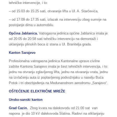
tehničke intervencije, i to:
– od 15:03 do 15:25 sati, otvaranje lifta u Ul. A. Starčevića,
– od 17:09 do 17:35 sati, izlazak na intervenciju zbog sumnje na
postojanje dima u automobilu.
Općina Jablanica.
Vatrogasna jedinica općine Jablanica imala je
od 20:05 do 20:58 sati tehničku intervenciju na demontaži i
uklanjanju plinskih boca iz stana u Ul. Branitelja grada.
Kanton Sarajevo
Profesionalna vatrogasna jedinica Kantonalne uprave civilne
zaštite Kantona Sarajevo imala je šest tehničkih intervencija, i to:
jednu na otvranju zglavljenog lifta, jednu na otvaranju vrata, jednu
na izvlačenju auta iz poplavljenog podvožnjaku u naselju Buća
Potok i tri obezbjeđenja na Međunarodnom aerodromu „Sarajevo“.
OŠTEĆENJE ELEKTRIČNE MREŽE
Unsko-sanski kanton
Grad Cazin.
Zbog kvara na dalekovodu od 21:00 sat van
napona je dio 10 kV dalekovoda Slatina. Radovi na otklanjanju