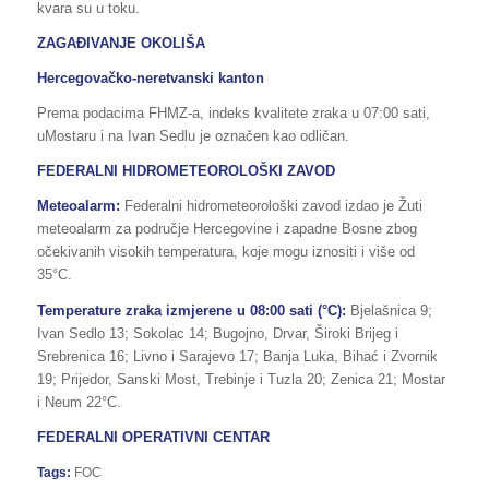
kvara su u toku.
ZAGAĐIVANJE OKOLIŠA
Hercegovačko-neretvanski kanton
Prema podacima FHMZ-a, indeks kvalitete zraka u 07:00 sati,
uMostaru i na Ivan Sedlu je označen kao odličan.
FEDERALNI HIDROMETEOROLOŠKI ZAVOD
Meteoalarm:
Federalni hidrometeorološki zavod izdao je Žuti
meteoalarm za područje Hercegovine i zapadne Bosne zbog
očekivanih visokih temperatura, koje mogu iznositi i više od
35°C.
Temperature zraka izmjerene u 08:00 sati (°C):
Bjelašnica 9;
Ivan Sedlo 13; Sokolac 14; Bugojno, Drvar, Široki Brijeg i
Srebrenica 16; Livno i Sarajevo 17; Banja Luka, Bihać i Zvornik
19; Prijedor, Sanski Most, Trebinje i Tuzla 20; Zenica 21; Mostar
i Neum 22°C.
FEDERALNI OPERATIVNI CENTAR
Tags:
FOC