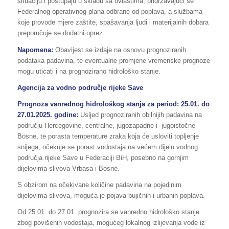
situaciju i postupaju u skladu sa ovlastima, pridržavajući se
Federalnog operativnog plana odbrane od poplava, a službama
koje provode mjere zaštite, spašavanja ljudi i materijalnih dobara
preporučuje se dodatni oprez.
Napomena:
Obavijest se izdaje na osnovu prognoziranih
podataka padavina, te eventualne promjene vremenske prognoze
mogu uticati i na prognozirano hidrološko stanje.
Agencija za vodno područje rijeke Save
Prognoza vanrednog hidrološkog stanja za period: 25.01. do
27.01.2025. godine:
Usljed prognoziranih obilnijih padavina na
području Hercegovine, centralne, jugozapadne i jugoistočne
Bosne, te porasta temperature zraka koja će usloviti topljenje
snijega, očekuje se porast vodostaja na većem dijelu vodnog
područja rijeke Save u Federaciji BiH, posebno na gornjim
dijelovima slivova Vrbasa i Bosne.
S obzirom na očekivane količine padavina na pojedinim
dijelovima slivova, moguća je pojava bujičnih i urbanih poplava.
Od 25.01. do 27.01. prognozira se vanredno hidrološko stanje
zbog povišenih vodostaja, mogućeg lokalnog izlijevanja vode iz