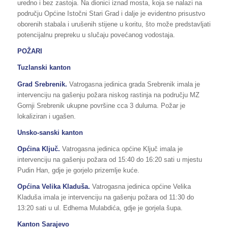
uredno i bez zastoja. Na dionici iznad mosta, koja se nalazi na
području Općine Istočni Stari Grad i dalje je evidentno prisustvo
oborenih stabala i urušenih stijene u koritu, što može predstavljati
potencijalnu prepreku u slučaju povećanog vodostaja.
POŽARI
Tuzlanski kanton
Grad Srebrenik.
Vatrogasna jedinica grada Srebrenik imala je
intervenciju na gašenju požara niskog rastinja na području MZ
Gornji Srebrenik ukupne površine cca 3 duluma. Požar je
lokaliziran i ugašen.
Unsko-sanski kanton
Općina Ključ.
Vatrogasna jedinica općine Ključ imala je
intervenciju na gašenju požara od 15:40 do 16:20 sati u mjestu
Pudin Han, gdje je gorjelo prizemlje kuće.
Općina Velika Kladuša.
Vatrogasna jedinica općine Velika
Kladuša imala je intervenciju na gašenju požara od 11:30 do
13:20 sati u ul. Edhema Mulabdića, gdje je gorjela šupa.
Kanton Sarajevo