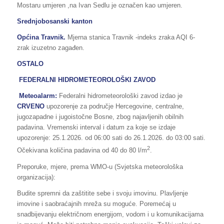
Mostaru umjeren ,na Ivan Sedlu je označen kao umjeren.
Srednjobosanski kanton
Općina Travnik.
Mjerna stanica Travnik -indeks zraka AQI 6-
zrak izuzetno zagađen.
OSTALO
FEDERALNI HIDROMETEOROLOŠKI ZAVOD
Meteoalarm:
Federalni hidrometeorološki zavod izdao je
CRVENO
upozorenje za područje Hercegovine, centralne,
jugozapadne i jugoistočne Bosne, zbog najavljenih obilnih
padavina. Vremenski interval i datum za koje se izdaje
upozorenje: 25.1.2026. od 06:00 sati do 26.1.2026. do 03:00 sati.
2
Očekivana količina padavina od 40 do 80 l/m
.
Preporuke, mjere, prema WMO-u (Svjetska meteorološka
organizacija):
Budite spremni da zaštitite sebe i svoju imovinu. Plavljenje
imovine i saobraćajnih mreža su moguće. Poremećaj u
snadbijevanju električnom energijom, vodom i u komunikacijama