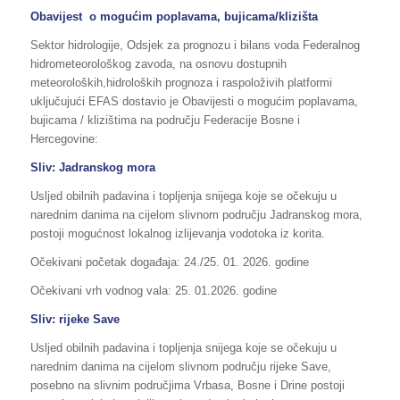
Obavijest o mogućim poplavama, bujicama/klizišta
Sektor hidrologije, Odsjek za prognozu i bilans voda Federalnog
hidrometeorološkog zavoda, na osnovu dostupnih
meteoroloških,hidroloških prognoza i raspoloživih platformi
uključujući EFAS dostavio je Obavijesti o mogućim poplavama,
bujicama / klizištima na području Federacije Bosne i
Hercegovine:
Sliv:
Jadranskog mora
Usljed obilnih padavina i topljenja snijega koje se očekuju u
narednim danima na cijelom slivnom području Jadranskog mora,
postoji mogućnost lokalnog izlijevanja vodotoka iz korita.
Očekivani početak događaja: 24./25. 01. 2026. godine
Očekivani vrh vodnog vala: 25. 01.2026. godine
Sliv:
rijeke Save
Usljed obilnih padavina i topljenja snijega koje se očekuju u
narednim danima na cijelom slivnom području rijeke Save,
posebno na slivnim područjima Vrbasa, Bosne i Drine postoji