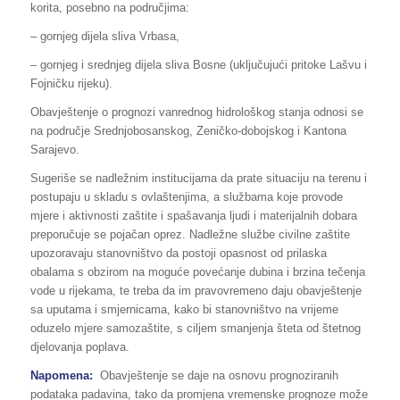
korita, posebno na područjima:
– gornjeg dijela sliva Vrbasa,
– gornjeg i srednjeg dijela sliva Bosne (uključujući pritoke Lašvu i
Fojničku rijeku).
Obavještenje o prognozi vanrednog hidrološkog stanja odnosi se
na područje Srednjobosanskog, Zeničko-dobojskog i Kantona
Sarajevo.
Sugeriše se nadležnim institucijama da prate situaciju na terenu i
postupaju u skladu s ovlaštenjima, a službama koje provode
mjere i aktivnosti zaštite i spašavanja ljudi i materijalnih dobara
preporučuje se pojačan oprez. Nadležne službe civilne zaštite
upozoravaju stanovništvo da postoji opasnost od prilaska
obalama s obzirom na moguće povećanje dubina i brzina tečenja
vode u rijekama, te treba da im pravovremeno daju obavještenje
sa uputama i smjernicama, kako bi stanovništvo na vrijeme
oduzelo mjere samozaštite, s ciljem smanjenja šteta od štetnog
djelovanja poplava.
Napomena:
Obavještenje se daje na osnovu prognoziranih
podataka padavina, tako da promjena vremenske prognoze može