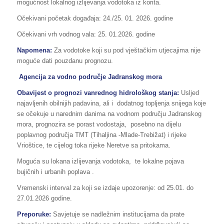
mogućnost lokalnog izlijevanja vodotoka iz korita.
Očekivani početak događaja: 24./25. 01. 2026. godine
Očekivani vrh vodnog vala: 25. 01.2026. godine
Napomena:
Za vodotoke koji su pod vještačkim utjecajima nije
moguće dati pouzdanu prognozu.
Agencija za vodno područje Jadranskog mora
Obavijest o prognozi vanrednog hidrološkog stanja:
Usljed
najavljenih obilnijih padavina, ali i dodatnog topljenja snijega koje
se očekuje u narednim danima na vodnom području Jadranskog
mora, prognozira se porast vodostaja, posebno na dijelu
poplavnog područja TMT (Tihaljina -Mlade-Trebižat) i rijeke
Vrioštice, te cijelog toka rijeke Neretve sa pritokama.
Moguća su lokana izlijevanja vodotoka, te lokalne pojava
bujičnih i urbanih poplava .
Vremenski interval za koji se izdaje upozorenje: od 25.01. do
27.01.2026 godine.
Preporuke:
Savjetuje se nadležnim institucijama da prate