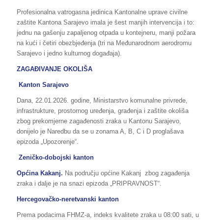
Profesionalna vatrogasna jedinica Kantonalne uprave civilne
zaštite Kantona Sarajevo imala je šest manjih intervencija i to:
jednu na gašenju zapaljenog otpada u kontejneru, manji požara
na kući i četiri obezbjeđenja (tri na Međunarodnom aerodromu
Sarajevo i jedno kulturnog događaja).
ZAGAĐIVANJE OKOLIŠA
Kanton Sarajevo
Dana, 22.01.2026. godine, Ministarstvo komunalne privrede,
infrastrukture, prostornog uređenja, građenja i zaštite okoliša
zbog prekomjerne zagađenosti zraka u Kantonu Sarajevo,
donijelo je Naredbu da se u zonama A, B, C i D proglašava
epizoda „Upozorenje“.
Zeničko-dobojski kanton
Općina Kakanj.
Na području općine Kakanj zbog zagađenja
zraka i dalje je na snazi epizoda „PRIPRAVNOST“.
Hercegovačko-neretvanski kanton
Prema podacima FHMZ-a, indeks kvalitete zraka u 08:00 sati, u