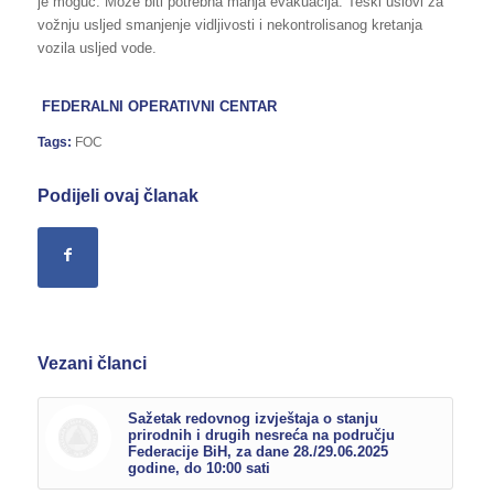
je moguć. Može biti potrebna manja evakuacija. Teški uslovi za
vožnju usljed smanjenje vidljivosti i nekontrolisanog kretanja
vozila usljed vode.
FEDERALNI OPERATIVNI CENTAR
Tags:
FOC
Podijeli ovaj članak
Vezani članci
Sažetak redovnog izvještaja o stanju
prirodnih i drugih nesreća na području
Federacije BiH, za dane 28./29.06.2025
godine, do 10:00 sati