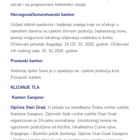
uticati i na prognozirano hidrološko stanje.
Hercegovačkoneretvanski kanton
Uslijed obilnih padavina i topljenja snijega koje se očekuju u
narednim danima na cijelom slivnom području Jadranskog mora,
postoji mogućnost lokalnog izlijevanja vodotoka iz korita.
Očekivani početak događaja: 24./25. 01. 2026. godine. Očekivani
vrh vodnog vala: 25. 01.2026. godine.
Posavski kanton
Vodostaj rijeke Save je u opadanju na cijelom području kroz
Posavski kanton.
KLIZANJE TLA
Kanton Sarajevo
Općina
Stari Grad.
U skladu sa naredbama Štaba civilne zaštite
Kantona Sarajevo, Općinski štab civilne zaštite Stari Grad
organizovao je 24-satno osmatranje (monitoring) terena na
ugroženim područjima od klizišta, lokalitetima Curine njive,
Knjeginjac i Bistrički potok (teritorija Općine Stari Grad Sarajevo