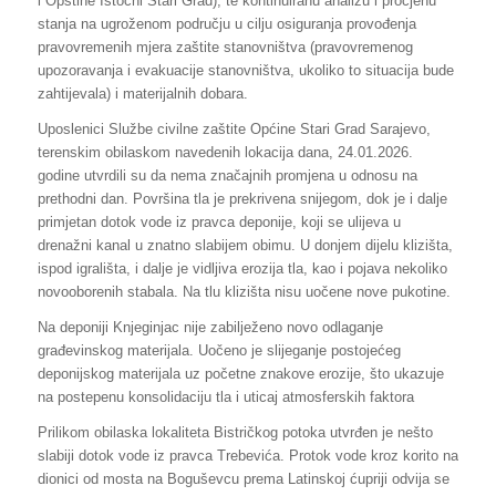
i Opštine Istočni Stari Grad), te kontinuiranu analizu i procjenu
stanja na ugroženom području u cilju osiguranja provođenja
pravovremenih mjera zaštite stanovništva (pravovremenog
upozoravanja i evakuacije stanovništva, ukoliko to situacija bude
zahtijevala) i materijalnih dobara.
Uposlenici Službe civilne zaštite Općine Stari Grad Sarajevo,
terenskim obilaskom navedenih lokacija dana, 24.01.2026.
godine utvrdili su da nema značajnih promjena u odnosu na
prethodni dan. Površina tla je prekrivena snijegom, dok je i dalje
primjetan dotok vode iz pravca deponije, koji se ulijeva u
drenažni kanal u znatno slabijem obimu. U donjem dijelu klizišta,
ispod igrališta, i dalje je vidljiva erozija tla, kao i pojava nekoliko
novooborenih stabala. Na tlu klizišta nisu uočene nove pukotine.
Na deponiji Knjeginjac nije zabilježeno novo odlaganje
građevinskog materijala. Uočeno je slijeganje postojećeg
deponijskog materijala uz početne znakove erozije, što ukazuje
na postepenu konsolidaciju tla i uticaj atmosferskih faktora
Prilikom obilaska lokaliteta Bistričkog potoka utvrđen je nešto
slabiji dotok vode iz pravca Trebevića. Protok vode kroz korito na
dionici od mosta na Boguševcu prema Latinskoj ćupriji odvija se