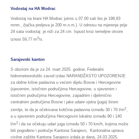
Vodostaj na HA Modrac
Vodostaj na brani HA Modrac jutros u 07.00 sati bio je 198,83
mnm., (tačka preljeva je 200 m.n.m.). U odnosu na mjerenje prije
24 sata vodostaj je niži za 24 cm. Ispust kroz temeljne otvore
3
iznosi 59,77 m
/s.
Sarajevski kanton
S obzirom da je za 24. mart 2025. godine, Federalni
hidrometeorološki zavod izdao NARANDŽASTO UPOZORENJE
za obilne kišne padavina u većem dijelu Bosne i Hercegovine
(sjevernim, istočnim područjima Hercegovine, u sjevernim i
istočnim područjima Hercegovine, zapadnim i djelimično
centralnim područjima Bosne i jake udare vjetra (juga) širom
2
zemlje, te da je očekivana količina padavina između 30 i 70 l/m
,
a u sjevernim područjima Hercegovini lokalno između 90 i 140
2
l/m
i da se očekuju udari juga između 50 i 70 km/h, kojima može
biti pogođeno i područje Kantona Sarajevo, Kantonalna uprava
civilne zaštite Kantona Sarajevo izdala je dana, 24.03.2025.