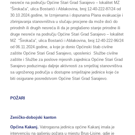
nesreće na području Općine Stari Grad Sarajevo – lokalitet MZ
“Širokača”, ulica Bostarići i Ablakovina, broj:12-40-222-87/24 od
30.10.2024.godine, te Izmjenama i dopunama Plana evakuacije i
zbrinjavanja stanovništva u slučaju procjene da može doći do
prirodnih ili drugih nesreća ili da je proglašeno stanje prirodne ili
druge nesreće na području Općine Stari Grad Sarajevo – lokalitet
MZ “Širokača”, ulica Bostarići i Ablakovina, broj:12-40-222-96/24
od 06.11.2024.godine, a koje je donio Općinski štab civilne
zaštite Općine Stari Grad Sarajevo, uposlenici Službe civilne
zaštite i Službe za poslove mjesnih zajednica Općine Stari Grad
Sarajevo poduzimaju daljnje aktivnosti za smještaj stanovništva
sa ugroženog područja u dostupne smještajne jedinice koje će
biti osigurane posredstvom Općine Stari Grad Sarajevo.
POŽARI
Zeničko-dobojski kanton
Općina
Kakanj
.
Vatrogasna jedinica općine Kakanj imala je
intervenciju na gašenju požara u mjestu Brus-Lisine, gdje je