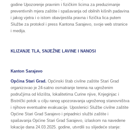
godine Upozorenje pravnim i fizičkim licima za preduzimanje
preventivnih mjera zaštite i spašavanja od obilnih kišnih padavina
i jakog vjetra i o istom obavijestila pravna i fizička lica putem
Službe za protokol i press Kantona Sarajevo, svoje web stranice
i medija.
KLIZANJE TLA, SNJEŽNE LAVINE I NANOSI
Kanton Sarajevo
Općina
Stari Grad.
Općinski štab civilne zaštite Stari Grad
organizovao je 24-satno osmatranje terena na ugroženim
područjima od klizišta, lokalitetima Curine njive, Knjeginjac i
Bistrički potok u cilju ranog upozoravanja ugroženog stanovništva
i njihove eventualne evakuacije. Uposlenici Službe civilne zaštite
Općine Stari Grad Sarajevo i pripadnici službi zaštite i
spašavanja Općine Stari Grad Sarajevo, izlaskom na navedene
lokacije dana 24.03.2025. godine, utvrdili su slijedeće stanje: