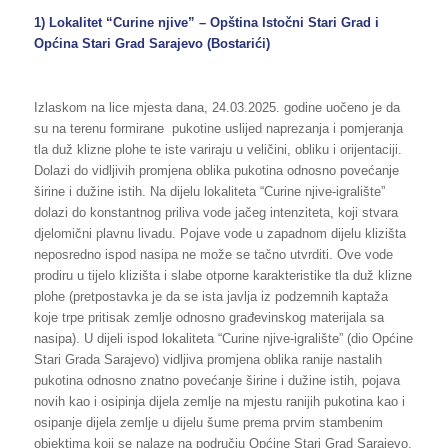
1) Lokalitet “Curine njive” – Opština Istočni Stari Grad i
Općina Stari Grad Sarajevo (Bostarići)
Izlaskom na lice mjesta dana, 24.03.2025. godine uočeno je da
su na terenu formirane pukotine uslijed naprezanja i pomjeranja
tla duž klizne plohe te iste variraju u veličini, obliku i orijentaciji.
Dolazi do vidljivih promjena oblika pukotina odnosno povećanje
širine i dužine istih. Na dijelu lokaliteta “Curine njive-igralište”
dolazi do konstantnog priliva vode jačeg intenziteta, koji stvara
djelomični plavnu livadu. Pojave vode u zapadnom dijelu klizišta
neposredno ispod nasipa ne može se tačno utvrditi. Ove vode
prodiru u tijelo klizišta i slabe otporne karakteristike tla duž klizne
plohe (pretpostavka je da se ista javlja iz podzemnih kaptaža
koje trpe pritisak zemlje odnosno građevinskog materijala sa
nasipa). U dijeli ispod lokaliteta “Curine njive-igralište” (dio Općine
Stari Grada Sarajevo) vidljiva promjena oblika ranije nastalih
pukotina odnosno znatno povećanje širine i dužine istih, pojava
novih kao i osipinja dijela zemlje na mjestu ranijih pukotina kao i
osipanje dijela zemlje u dijelu šume prema prvim stambenim
objektima koji se nalaze na području Općine Stari Grad Sarajevo.