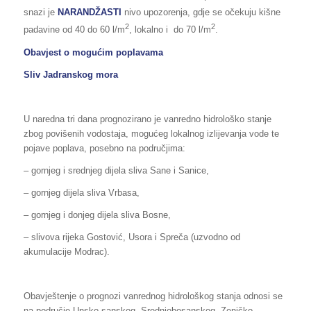
snazi je
NARANDŽASTI
nivo upozorenja, gdje se očekuju kišne
2
2
padavine od 40 do 60 l/m
, lokalno i do 70 l/m
.
Obavjest o mogućim poplavama
Sliv Jadranskog mora
U naredna tri dana prognozirano je vanredno hidrološko stanje
zbog povišenih vodostaja, mogućeg lokalnog izlijevanja vode te
pojave poplava, posebno na područjima:
– gornjeg i srednjeg dijela sliva Sane i Sanice,
– gornjeg dijela sliva Vrbasa,
– gornjeg i donjeg dijela sliva Bosne,
– slivova rijeka Gostović, Usora i Spreča (uzvodno od
akumulacije Modrac).
Obavještenje o prognozi vanrednog hidrološkog stanja odnosi se
na područje Unsko-sanskog, Srednjobosanskog, Zeničko-