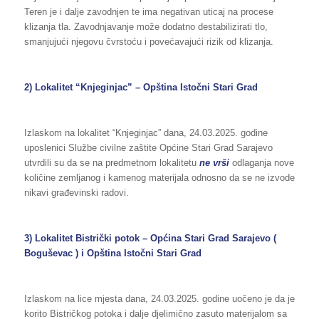
Teren je i dalje zavodnjen te ima negativan uticaj na procese
klizanja tla. Zavodnjavanje može dodatno destabilizirati tlo,
smanjujući njegovu čvrstoću i povećavajući rizik od klizanja.
2) Lokalitet “Knjeginjac” – Opština Istočni Stari Grad
Izlaskom na lokalitet “Knjeginjac” dana, 24.03.2025. godine
uposlenici Službe civilne zaštite Općine Stari Grad Sarajevo
utvrdili su da se na predmetnom lokalitetu
ne vrši
odlaganja nove
količine zemljanog i kamenog materijala odnosno da se ne izvode
nikavi građevinski radovi.
3) Lokalitet Bistrički potok – Općina Stari Grad Sarajevo (
Boguševac ) i Opština Istočni Stari Grad
Izlaskom na lice mjesta dana, 24.03.2025. godine uočeno je da je
korito Bistričkog potoka i dalje djelimično zasuto materijalom sa