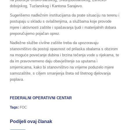
dobojskog, Tuzlanskog i Kantona Sarajevo.
Sugerišemo nadležnim institucijama da prate situaciju na terenu i
postupaju u skladu s ovlaštenjima, a službama koje provode
mjere i aktivnosti zaštite i spašavanja ljudi i materijalnih dobara
preporučujemo pojačan oprez.
Nadležne službe civilne zaštite treba da upozoravaju
stanovništvo da postoji opasnost od prilaska obalama s obzirom
na moguće povećanje dubina i brzina tečenja vode u rijekama, te
da im pravovremeno daju obavještenje sa uputama i
smjernicama, kako bi stanovništvo na vrijeme poduzelo mjere
samozaštite, s ciljem smanjenja šteta od štetnog djelovanja
poplava.
FEDERALNI OPERATIVNI CENTAR
Tags:
FOC
Podijeli ovaj članak