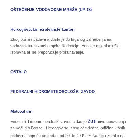
OŠTEČENJE VODOVODNE MREŽE (LP-18)
Hercegovačko-neretvanski kanton
Zbog obilnih padavina došlo je do laganog zamućenja na
vodozahvatu izvorišta rijeke Radobolje. Voda je mikrobiološki
ispravna ali se preporučuje prokuhavanje.
OSTALO
FEDERALNI HIDROMETEOROLOŠKI ZAVOD
Meteoalarm
Federalni hidrometeorološki zavod izdao je
ŽUTI
nivo upozorenja
za veći dio Bosne i Hercegovine zbog očekivane količine kišnih
2
padavina koje će se kretati od 20 do 40 l/ m
Na jugu zemlje na
.