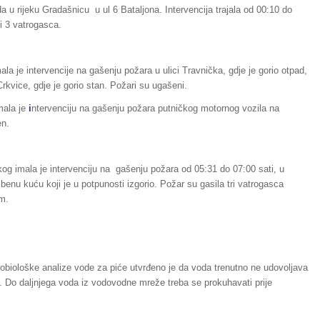
ada u rijeku Gradašnicu u ul 6 Bataljona. Intervencija trajala od 00:10 do
 i 3 vatrogasca.
la je intervencije na gašenju požara u ulici Travnička, gdje je gorio otpad,
rkvice, gdje je gorio stan. Požari su ugašeni.
mala je
i
ntervenciju na gašenju požara putničkog motornog vozila na
en.
og imala je intervenciju na gašenju požara od 05:31 do 07:00 sati, u
enu kuću koji je u potpunosti izgorio. Požar su gasila tri vatrogasca
m.
obiološke analize vode za piće utvrđeno je da voda trenutno ne udovoljava
. Do daljnjega voda iz vodovodne mreže treba se prokuhavati prije