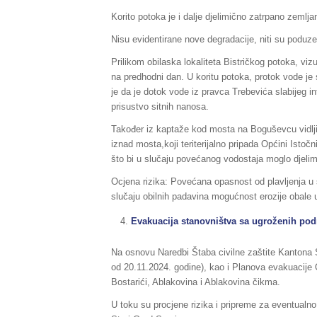
Korito potoka je i dalje djelimično zatrpano zeml
Nisu evidentirane nove degradacije, niti su poduze
Prilikom obilaska lokaliteta Bistričkog potoka, v
na predhodni dan. U koritu potoka, protok vode je 
je da je dotok vode iz pravca Trebevića slabijeg 
prisustvo sitnih nanosa.
Također iz kaptaže kod mosta na Boguševcu vidljiv
iznad mosta,koji teriterijalno pripada Općini Istočn
što bi u slučaju povećanog vodostaja moglo djelim
Ocjena rizika: Povećana opasnost od plavljenja u 
slučaju obilnih padavina mogućnost erozije obale 
Evakuacija stanovništva sa ugroženih pod
Na osnovu Naredbi Štaba civilne zaštite Kantona S
od 20.11.2024. godine), kao i Planova evakuacije O
Bostarići, Ablakovina i Ablakovina čikma.
U toku su procjene rizika i pripreme za eventualno