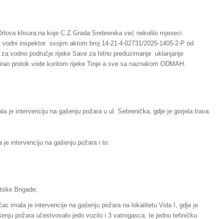
 Orlova klisura,na koje C.Z.Grada Srebrenika već nekolilo mjeseci
ni vodni inspektor svojim aktom broj:14-21-4-02731/2025-1405-2-P od
i za vodno područje rijeke Save za hitno preduzimanje uklanjanje
alizirao protok vode koritom rijeke Tinje a sve sa naznakom ODMAH.
a je intervenciju na gašenju požara u ul. Sebrenička, gdje je gorjela trava.
 je intervenciju na gašenju požara i to:
atske Brigade,
c imala je intervencije na gašenju požara na lokalitetu Vida I, gdje je
ašenju požara učestvovalo jedo vozilo i 3 vatrogasca, te jednu tehničku