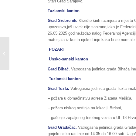
Stari Grad Sarajevo.
Tuzlanski kanton
Grad Srebrenik.
Klizište širih razmjera u mjestu
upozorava,još uvjek nije sanirano,iako je Federal
26.05.2025 godine.Izdao nalog Federalnoj Agencij
materijala iz korita rijeke Tinje kako bi se norm
Sažetak redovnog
POŽARI
izvještaja o stanju
prirodnih i drugih
Unsko-sanski kanton
nesreća na području...
Grad Bihać.
Vatrogasna jedinica grada Bihaća imal
Tuzlanski kanton
Grad Tuzla.
Vatrogasna jedinica grada Tuzla imala
– požara u domaćinstvu adresa Zlatana Mešića,
– požara niskog rastinja na lokaciji Brđani,
– gašenje zapaljenog teretnog vozila u Ul. 18 Hrv
Grad Gradačac.
Vatrogasna jedinica grada Gradača
gorjelo nisko rastinje od 14:35 do 16:00 sati. U g