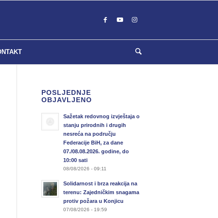
ONTAKT
POSLJEDNJE
OBJAVLJENO
Sažetak redovnog izvještaja o
stanju prirodnih i drugih
nesreća na području
Federacije BiH, za dane
07./08.08.2026. godine, do
10:00 sati
08/08/2026 - 09:11
Solidarnost i brza reakcija na
terenu: Zajedničkim snagama
protiv požara u Konjicu
07/08/2026 - 19:59