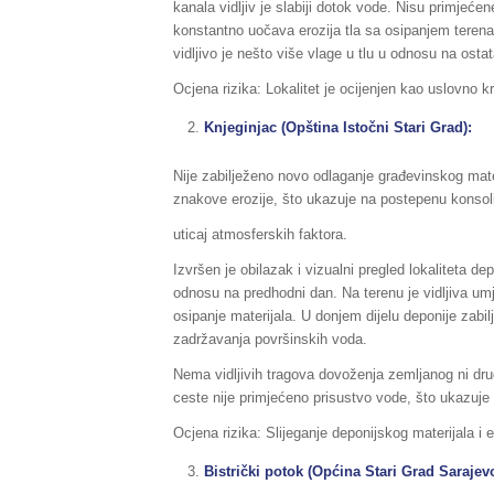
kanala vidljiv je slabiji dotok vode. Nisu primjećen
konstantno uočava erozija tla sa osipanjem terena
vidljivo je nešto više vlage u tlu u odnosu na ostat
Ocjena rizika: Lokalitet je ocijenjen kao uslovno k
Knjeginjac (Opština Istočni Stari Grad):
Nije zabilježeno novo odlaganje građevinskog mate
znakove erozije, što ukazuje na postepenu konsolid
uticaj atmosferskih faktora.
Izvršen je obilazak i vizualni pregled lokaliteta d
odnosu na predhodni dan. Na terenu je vidljiva umj
osipanje materijala. U donjem dijelu deponije zabil
zadržavanja površinskih voda.
Nema vidljivih tragova dovoženja zemljanog ni dru
ceste nije primjećeno prisustvo vode, što ukazuje
Ocjena rizika: Slijeganje deponijskog materijala i e
Bistrički potok (Općina Stari Grad Sarajev