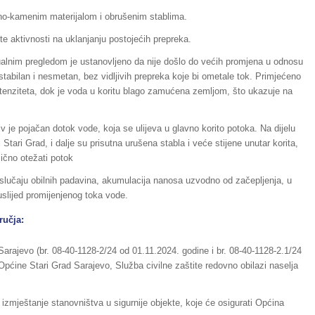
jano-kamenim materijalom i obrušenim stablima.
te aktivnosti na uklanjanju postojećih prepreka.
izualnim pregledom je ustanovljeno da nije došlo do većih promjena u odnosu
stabilan i nesmetan, bez vidljivih prepreka koje bi ometale tok. Primjećeno
intenziteta, dok je voda u koritu blago zamućena zemljom, što ukazuje na
 je pojačan dotok vode, koja se ulijeva u glavno korito potoka. Na dijelu
i Stari Grad, i dalje su prisutna urušena stabla i veće stijene unutar korita,
ično otežati potok
slučaju obilnih padavina, akumulacija nanosa uzvodno od začepljenja, u
uslijed promijenjenog toka vode.
ručja:
arajevo (br. 08-40-1128-2/24 od 01.11.2024. godine i br. 08-40-1128-2.1/24
pćine Stari Grad Sarajevo, Služba civilne zaštite redovno obilazi naselja
 izmještanje stanovništva u sigurnije objekte, koje će osigurati Općina