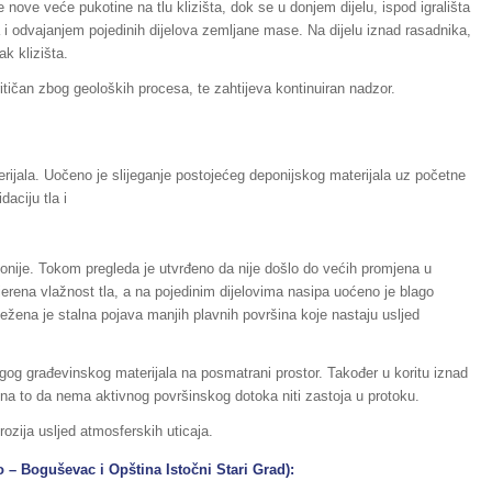
e nove veće pukotine na tlu klizišta, dok se u donjem dijelu, ispod igrališta
 i odvajanjem pojedinih dijelova zemljane mase. Na dijelu iznad rasadnika,
ak klizišta.
ritičan zbog geoloških procesa, te zahtijeva kontinuiran nadzor.
rijala. Uočeno je slijeganje postojećeg deponijskog materijala uz početne
aciju tla i
eponije. Tokom pregleda je utvrđeno da nije došlo do većih promjena u
erena vlažnost tla, a na pojedinim dijelovima nasipa uoćeno je blago
ježena je stalna pojava manjih plavnih površina koje nastaju usljed
gog građevinskog materijala na posmatrani prostor. Također u koritu iznad
 na to da nema aktivnog površinskog dotoka niti zastoja u protoku.
rozija usljed atmosferskih uticaja.
o – Boguševac i Opština Istočni Stari Grad):