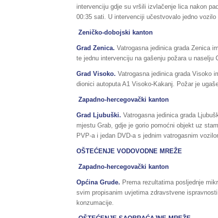
intervenciju gdje su vršili izvlačenje lica nakon p
00:35 sati. U intervenciji učestvovalo jedno vozilo
Zeničko-dobojski kanton
Grad Zenica.
Vatrogasna jedinica grada Zenica ima
te jednu intervenciju na gašenju požara u naselju C
Grad Visoko.
Vatrogasna jedinica grada Visoko i
dionici autoputa A1 Visoko-Kakanj. Požar je ugaš
Zapadno-hercegovački kanton
Grad Ljubuški.
Vatrogasna jedinica grada Ljubušk
mjestu Grab, gdje je gorio pomoćni objekt uz stamb
PVP-a i jedan DVD-a s jednim vatrogasnim vozilo
OŠTEĆENJE VODOVODNE MREŽE
Zapadno-hercegovački kanton
Općina Grude.
Prema rezultatima posljednje mikr
svim propisanim uvjetima zdravstvene ispravnosti
konzumacije.