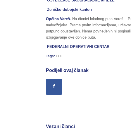
OŠTEĆENJE SAOBRAĆAJNE MREŽE
Zeničko-dobojski kanton
Općina Vareš.
Na dionici lokalnog puta Vareš – P
nadvožnjaka. Prema prvim informacijama, uršavanje
potpuno obustavljen. Nema povrjeđenih ni poginul
izbjegavanje ove donice puta.
FEDERALNI OPERATIVNI CENTAR
Tags:
FOC
Podijeli ovaj članak
Vezani članci