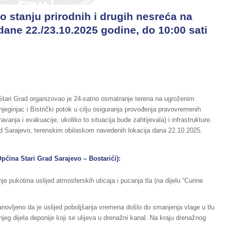
o stanju prirodnih i drugih nesreća na
dane 22./23.10.2025 godine, do 10:00 sati
 Stari Grad organizovao je 24-satno osmatranje terena na ugroženim
Knjeginjac i Bistrički potok u cilju osiguranja provođenja pravovremenih
nja i evakuacije, ukoliko to situacija bude zahtijevala) i infrastrukture.
ad Sarajevo, terenskim obilaskom navedenih lokacija dana 22.10.2025.
Općina Stari Grad Sarajevo – Bostarići):
 pukotina uslijed atmosferskih uticaja i pucanja tla (na dijelu “Curine
tanovljeno da je uslijed poboljšanja vremena došlo do smanjenja vlage u tlu
onjeg dijela deponije koji se ulijeva u drenažni kanal. Na kraju drenažnog