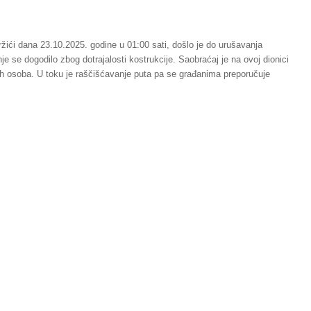
ržići dana 23.10.2025. godine u 01:00 sati, došlo je do urušavanja
 se dogodilo zbog dotrajalosti kostrukcije. Saobraćaj je na ovoj dionici
ih osoba. U toku je raščišćavanje puta pa se građanima preporučuje