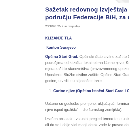
Sažetak redovnog izvještaja 
području Federacije BiH, za 
/
23/10/2025
in
Izvještaji
KLIZANJE TLA
Kanton Sarajevo
Općina
Stari Grad.
Općinski štab civilne zaštite
područjima od klizišta, lokalitetima Curine njive, 
mjera zaštite stanovništva (pravovremenog upozorava
Uposlenici Službe civilne zaštite Općine Stari Gr
godine, utvrdili su slijedeće stanje:
Curine njive (Opština Istočni Stari Grad i 
Uočene su geološke promjene, uključujući formiranje
njive ispod igrališta” – dio šumskog zemljišta).
Izvršen obilazak i vizualni pregled terena te je us
ali da se i dalje vidi manji dotok vode iz pravca d