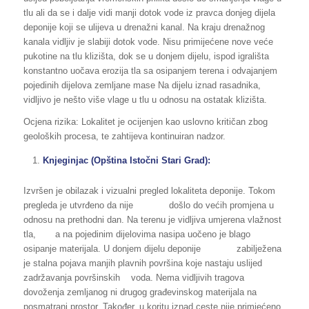
tlu ali da se i dalje vidi manji dotok vode iz pravca donjeg dijela
deponije koji se ulijeva u drenažni kanal. Na kraju drenažnog
kanala vidljiv je slabiji dotok vode. Nisu primijećene nove veće
pukotine na tlu klizišta, dok se u donjem dijelu, ispod igrališta
konstantno uočava erozija tla sa osipanjem terena i odvajanjem
pojedinih dijelova zemljane mase Na dijelu iznad rasadnika,
vidljivo je nešto više vlage u tlu u odnosu na ostatak klizišta.
Ocjena rizika: Lokalitet je ocijenjen kao uslovno kritičan zbog
geoloških procesa, te zahtijeva kontinuiran nadzor.
Knjeginjac (Opština Istočni Stari Grad):
Izvršen je obilazak i vizualni pregled lokaliteta deponije. Tokom
pregleda je utvrđeno da nije došlo do većih promjena u
odnosu na prethodni dan. Na terenu je vidljiva umjerena vlažnost
tla, a na pojedinim dijelovima nasipa uočeno je blago
osipanje materijala. U donjem dijelu deponije zabilježena
je stalna pojava manjih plavnih površina koje nastaju uslijed
zadržavanja površinskih voda. Nema vidljivih tragova
dovoženja zemljanog ni drugog građevinskog materijala na
posmatrani prostor. Također, u koritu iznad ceste nije primjećeno