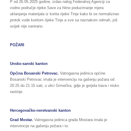
P od 26.05.2025 godine, izdao nalog Federalnoj Agenciji za
vodno područje rijeke Save za hitno poduzimanje mjera
uklanjanja materijala iz korita rijeke Tinje kako bi se normalizirao
protok vode koritom rijeke Tinje a sve sa naznakom odmah, još
uvijek nije sanirano.
POŽARI
Unsko-sanski kanton
Općina Bosanski Petrovac.
Vatrogasna jedinica općine
Bosanski Petrovac imala je intervenciju na gašenju požara od
20:25 do 21:15 sati, u ulici Grmečka, gdje je gorjela trava i nisko
rastinje.
Hercegovačko-neretvanski kanton
Grad Mostar.
Vatrogasna jedinica grada Mostara imala je
intervencije na gašenju požara i to: