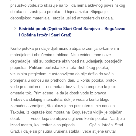
prisustvo vode,što ukazuje na to da nema aktivnog površinskog
dotoka niti zastoja u protoku. Ocjena rizika: Slijeganje
deponijskog materijala i erozija usljed atmosferskih uticaja.
Bistrički potok (Općina Stari Grad Sarajevo – Boguševac
i Opština Istočni Stari Grad):
Korito potoka je i dalje djelimično zatrpano zemljano-kamenim
materijalom i obrušenim stablima. Nisu evidentirane nove
degradacije, niti su poduzete aktivnosti na uklanjanju postojećih
prepreka. Prilikom obilaska lokaliteta Bistričkog potoka,
vizualnim pregledom je ustanovljeno da nije došlo do većih
promjena u odnosu na prethodni dan. U koritu potoka, protok
vode je stabilan i nesmetan, bez vidljivih prepreka koje bi
ometale tok. Primjećeno je da je dotok vode iz pravca
Trebevića slabijeg intenziteta, dok je voda u koritu blago
zamućena zemljom, što ukazuje na prisustvo sitnih nanosa.
Također, iz kaptaže kod mosta na Boguševcu vidljiv je pojačan
dotok vode, koja se ulijeva u glavno korito potoka. Na dijelu
iznad mosta, koji teriterijalno pripada Općini Istočni Stari
Grad, i dalje su prisutna urušena stabla i veće stijene unutar