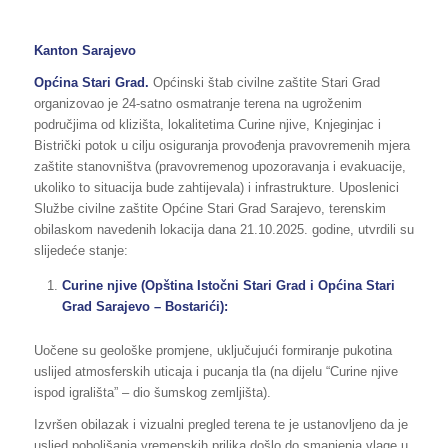
Kanton Sarajevo
Općina
Stari Grad.
Općinski štab civilne zaštite Stari Grad
organizovao je 24-satno osmatranje terena na ugroženim
područjima od klizišta, lokalitetima Curine njive, Knjeginjac i
Bistrički potok u cilju osiguranja provođenja pravovremenih mjera
zaštite stanovništva (pravovremenog upozoravanja i evakuacije,
ukoliko to situacija bude zahtijevala) i infrastrukture. Uposlenici
Službe civilne zaštite Općine Stari Grad Sarajevo, terenskim
obilaskom navedenih lokacija dana 21.10.2025. godine, utvrdili su
slijedeće stanje:
Curine njive (Opština Istočni Stari Grad i Općina Stari
Grad Sarajevo – Bostarići):
Uočene su geološke promjene, uključujući formiranje pukotina
uslijed atmosferskih uticaja i pucanja tla (na dijelu “Curine njive
ispod igrališta” – dio šumskog zemljišta).
Izvršen obilazak i vizualni pregled terena te je ustanovljeno da je
usljed poboljšanja vremenskih prilika došlo do smanjenja vlage u