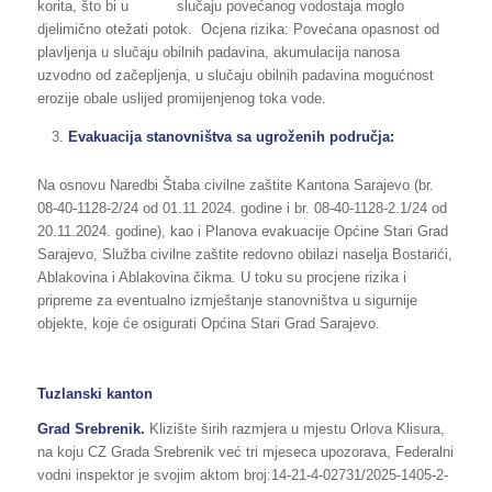
korita, što bi u slučaju povećanog vodostaja moglo
djelimično otežati potok. Ocjena rizika: Povećana opasnost od
plavljenja u slučaju obilnih padavina, akumulacija nanosa
uzvodno od začepljenja, u slučaju obilnih padavina mogućnost
erozije obale uslijed promijenjenog toka vode.
Evakuacija stanovništva sa ugroženih područja:
Na osnovu Naredbi Štaba civilne zaštite Kantona Sarajevo (br.
08-40-1128-2/24 od 01.11.2024. godine i br. 08-40-1128-2.1/24 od
20.11.2024. godine), kao i Planova evakuacije Općine Stari Grad
Sarajevo, Služba civilne zaštite redovno obilazi naselja Bostarići,
Ablakovina i Ablakovina čikma. U toku su procjene rizika i
pripreme za eventualno izmještanje stanovništva u sigurnije
objekte, koje će osigurati Općina Stari Grad Sarajevo.
Tuzlanski kanton
Grad Srebrenik.
Klizište širih razmjera u mjestu Orlova Klisura,
na koju CZ Grada Srebrenik već tri mjeseca upozorava, Federalni
vodni inspektor je svojim aktom broj:14-21-4-02731/2025-1405-2-