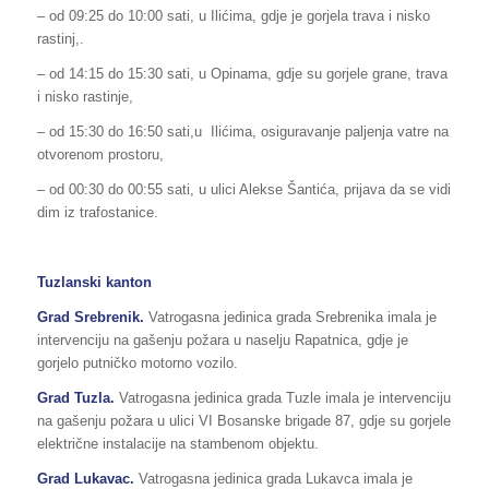
– od 09:25 do 10:00 sati, u Ilićima, gdje je gorjela trava i nisko
rastinj,.
– od 14:15 do 15:30 sati, u Opinama, gdje su gorjele grane, trava
i nisko rastinje,
– od 15:30 do 16:50 sati,u Ilićima, osiguravanje paljenja vatre na
otvorenom prostoru,
– od 00:30 do 00:55 sati, u ulici Alekse Šantića, prijava da se vidi
dim iz trafostanice.
Tuzlanski kanton
Grad
Srebrenik
.
Vatrogasna jedinica grada Srebrenika imala je
intervenciju na gašenju požara u naselju Rapatnica, gdje je
gorjelo putničko motorno vozilo.
Grad Tuzla.
Vatrogasna jedinica grada Tuzle imala je intervenciju
na gašenju požara u ulici VI Bosanske brigade 87, gdje su gorjele
električne instalacije na stambenom objektu.
Grad Lukavac.
Vatrogasna jedinica grada Lukavca imala je