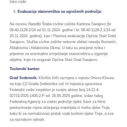
toka vode.
Evakuacija stanovništva sa ugroženih područja:
Na osnovu Naredbi Štaba civilne zaštite Kantona Sarajevo (br.
08-40-1128-2/24 od 01.11.2024. godine i br. 08-40-1128-2.1/24 od
20.11.2024. godine), kao i Planova evakuacije Općine Stari Grad
Sarajevo, Služba civilne zaštite redovno obilazi naselja Bostarići,
Ablakovina i Ablakovina čikma. U toku su procjene rizika i
pripreme za eventualno izmještanje stanovništva u sigurnije
objekte, koje će osigurati Općina Stari Grad Sarajevo.
Tuzlanski kanton
Grad Srebrenik.
Klizište širih razmjera u mjestu Orlova Klisura,
na koju CZ-Grada Srebrenika već tri mjeseca upozorava
Federalni vodni inspektor je svojim aktom broj:14-21-4-
02731/2025-1405-2-P od: 26.05.2025 godine, izdao nalog
Federalnoj Agenciji za vodno područje rijeke Save za hitno
preduzimanje mjera uklanjanja materijala iz korita rijeke Tinje,
kako bi se normalizovao protok vode koritom rijeke Tinje, a sve
sa naznakom odmah.