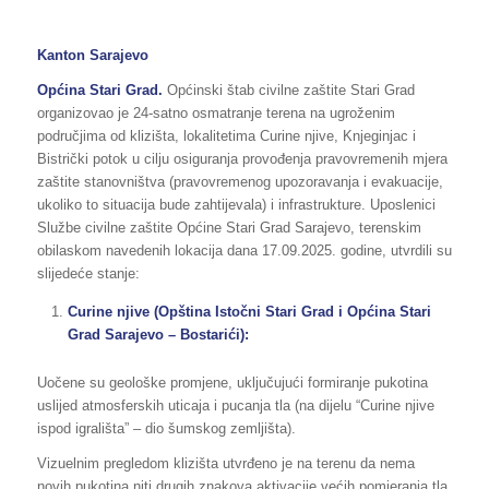
Kanton Sarajevo
Općina
Stari Grad.
Općinski štab civilne zaštite Stari Grad
organizovao je 24-satno osmatranje terena na ugroženim
područjima od klizišta, lokalitetima Curine njive, Knjeginjac i
Bistrički potok u cilju osiguranja provođenja pravovremenih mjera
zaštite stanovništva (pravovremenog upozoravanja i evakuacije,
ukoliko to situacija bude zahtijevala) i infrastrukture. Uposlenici
Službe civilne zaštite Općine Stari Grad Sarajevo, terenskim
obilaskom navedenih lokacija dana 17.09.2025. godine, utvrdili su
slijedeće stanje:
Curine njive (Opština Istočni Stari Grad i Općina Stari
Grad Sarajevo – Bostarići):
Uočene su geološke promjene, uključujući formiranje pukotina
uslijed atmosferskih uticaja i pucanja tla (na dijelu “Curine njive
ispod igrališta” – dio šumskog zemljišta).
Vizuelnim pregledom klizišta utvrđeno je na terenu da nema
novih pukotina niti drugih znakova aktivacije većih pomjeranja tla.