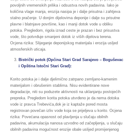
povoljnih vremenskih prilika i odsustva novih padavina. Iako je
količina vlage manja, erozija nasipa je i dalje prisutna i zahtjeva
stalno pračenje. U donjim dijelovima deponije i dalje su prisutne
plavne i blatnjave površine, kao i manji dotok vode u obliku
potoka. Pregledom, rigola iznad ceste je prazan i bez prisustva
vode, što potvrđuje smanjeni dotok iz viših dijelova terena.
Ocjena rizika: Slijeganje deponijskog materijala i erozija usljed
atmosferskih uticaja.
Bistrički potok (Općina Stari Grad Sarajevo – Boguševac
i Opština Istočni Stari Grad):
Korito potoka je i dalje djelimično zatrpano zemljano-kamenim
materijalom i obrušenim stablima. Nisu evidentirane nove
degradacije, niti su poduzete aktivnosti na uklanjanju postojećih
prepreka. Pregledom korita potoka utvrđeno je da nema dotoka
vode iz pravca Trebevića,dok je iz kaptaže pored mosta
registrovan povečan izliv vode koja se prijeljeva u korito. Ocjena
rizika: Povećana opasnost od plavljenja u slučaju obilnih
padavina, akumulacija nanosa uzvodno od začepljenja, u slučaju
obilnih padavina mogućnost erozije obale uslijed promijenjenog