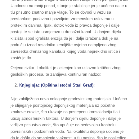
U odnosu na raniji period, stanje je stabilnije jer je uočeno da je u
tlu prisutno znatno manje vlage. To se dovodi u vezu sa
prestankom padavina i povoljnim vremenskim uslovima u
proteklim danima. Ipak, dotok vode iz pravca deponije i dalje
postoji te se ista usmjerava u drenažni kanal. U donjem dijelu
klizišta ispod igrališta erozija tla je i dalje izražena dok je na
području iznad rasadnika zemljište osjetno natopljeno zbog
završetka drenažnog kanala,iz kojeg voda neprekidno ističe i
zasićuje tlo.
Ocjena rizika: Lokalitet je ocijenjen kao uslovno kritičan zbog
geoloških procesa, te zahtijeva kontinuiran nadzor.
Knjeginjac (Opština Istočni Stari Grad):
Nije zabilježeno novo odlaganje građevinskog materijala. Uočeno
je slijeganje postojećeg deponijskog materijala uz početne
znakove erozije, što ukazuje na postepenu konsolidaciju tla i
uticaj atmosferskih faktora. U donjem dijelu deponije i dalje je
vidljivo prisustvo vode, što upućuje na nedovoljnu kontrolu
površinskih i podzemnih voda. Na lokalitetu deponije uočeno je
da je došlo do smanjenja vlažnosti u tlu nasipa, što je posljedica