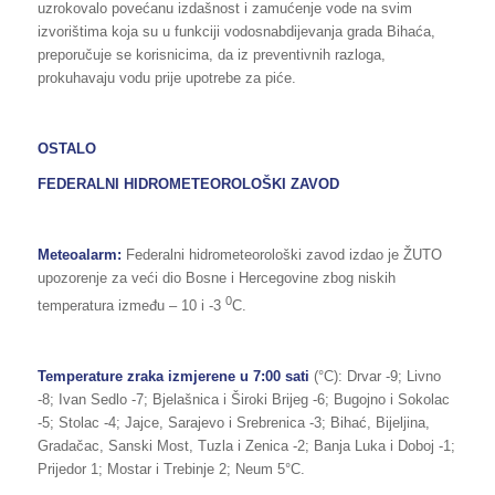
uzrokovalo povećanu izdašnost i zamućenje vode na svim
izvorištima koja su u funkciji vodosnabdijevanja grada Bihaća,
preporučuje se korisnicima, da iz preventivnih razloga,
prokuhavaju vodu prije upotrebe za piće.
OSTALO
FEDERALNI HIDROMETEOROLOŠKI ZAVOD
Meteoalarm:
Federalni hidrometeorološki zavod izdao je ŽUTO
upozorenje za veći dio Bosne i Hercegovine zbog niskih
0
temperatura između – 10 i -3
C.
Temperature zraka izmjerene u 7:00 sati
(°C): Drvar -9; Livno
-8; Ivan Sedlo -7; Bjelašnica i Široki Brijeg -6; Bugojno i Sokolac
-5; Stolac -4; Jajce, Sarajevo i Srebrenica -3; Bihać, Bijeljina,
Gradačac, Sanski Most, Tuzla i Zenica -2; Banja Luka i Doboj -1;
Prijedor 1; Mostar i Trebinje 2; Neum 5°C.