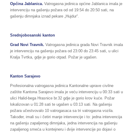
Općina Jablanica.
Vatrogasna jedinica općine Jablanica imala je
intervenciju na gašenju požara od od 19:54 do 20:50 sati, na
gašenju dimnjaka iznad pekare „Hujdur“.
Srednjobosanski kanton
Grad Novi Travnik.
Vatrogasna jedinica grada Novi Travnik imala
je intervenciju na gašenju požara od 23:00 do 23:45 sati, u ulici
Kralja Tvrtka, gdje je gorio otpad. Požar je ugašen.
Kanton Sarajevo
Profesionalna vatrogasna jedinica Kantonalne uprave civilne
zaštite Kantona Sarajevo imala je veću intervenciju u 00:33 sati u
ulici Halid-bega Hrasnice br.32 gdje je gorio krov kuće. Požar
lokalizovan u 01:28 sati te ugašen u 03:13 sati. Na gašenju
požara učestvovalo 10 vatrogasaca sa tri vatrogasna vozila.
Također, imali su i četiri manje intervencije i to: jedna intervencija
na gašenju zapaljenog dimnjaka, jedna intervencija na gašenju
zapaljenog smeća u kontejneru i dvije intervencije po dojavi o