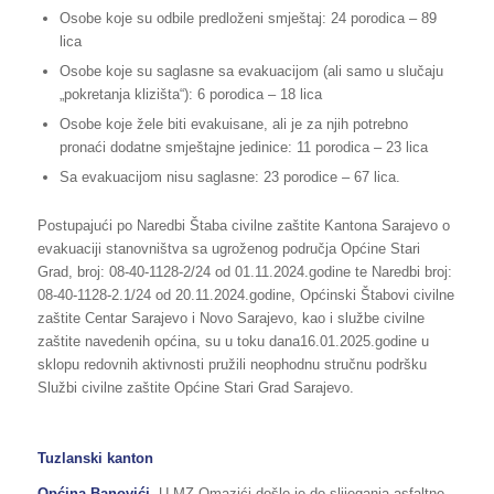
Osobe koje su odbile predloženi smještaj: 24 porodica – 89
lica
Osobe koje su saglasne sa evakuacijom (ali samo u slučaju
„pokretanja klizišta“): 6 porodica – 18 lica
Osobe koje žele biti evakuisane, ali je za njih potrebno
pronaći dodatne smještajne jedinice: 11 porodica – 23 lica
Sa evakuacijom nisu saglasne: 23 porodice – 67 lica.
Postupajući po Naredbi Štaba civilne zaštite Kantona Sarajevo o
evakuaciji stanovništva sa ugroženog područja Općine Stari
Grad, broj: 08-40-1128-2/24 od 01.11.2024.godine te Naredbi broj:
08-40-1128-2.1/24 od 20.11.2024.godine, Općinski Štabovi civilne
zaštite Centar Sarajevo i Novo Sarajevo, kao i službe civilne
zaštite navedenih općina, su u toku dana16.01.2025.godine u
sklopu redovnih aktivnosti pružili neophodnu stručnu podršku
Službi civilne zaštite Općine Stari Grad Sarajevo.
Tuzlanski kanton
Općina Banovići.
U MZ Omazići došlo je do slijeganja asfaltne