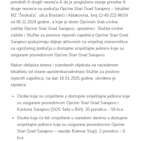
prirodnih ili drugih nesreća ili da je proglašeno stanje prirodne ili
druge nesreće na području Općine Stari Grad Sarajevo – lokalitet
MZ “Širokača”, ulica Bostarići i Ablakovina, broj:12-40-222-96/24
od 06.11.2024.godine, a koje je donio Općinski štab civilne
zaštite Općine Stari Grad Sarajevo, uposlenici Službe civilne
zaštite i Službe za poslove mjesnih zajednica Općine Stari Grad
Sarajevo poduzimaju daljnje aktivnosti za smještaj stanovništva
sa ugroženog područja u dostupne smještajne jedinice koje su
osigurane posredstvom Općine Stari Grad Sarajevo.
Nakon obilaska terena i stambenih objekata na navedenom
lokalitetu od strane uposlenika/sekretara Službe za poslove
mjesnih zajednica, na dan 16.01.2025.godine, utvrđeno je
sljedeće:
Osobe koje su smještene u dostupne smještajne jedinice koje
su osigurane posredstvom Općine Stari Grad Sarajevo i
Kantona Sarajevo (SOS Sela u BiH): 20 porodica – 59 lica
Osobe koje će biti smještene u narednim danima u dostupne
smještajne jedinice koje su osigurane posredstvom Općine
Stari Grad Sarajevo – naselje Bulevar Stup): 2 porodice – 6
lica