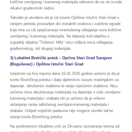
količine zemljanog i kamenog materijala odnosno da se ne izvode
nikakvi građevinski radovi.
Također je utvrđeno da je od strane Opštine Istočni Stari Grad u
ranijem periodu postavljen dio metalnih stubova i zaštitne ograde
koje ima za cilj sprječavanje eventulanog odlaganja nove količine
zemljanog i kamenog materijala. Na deponiji kod objekta u
izgradnji objekta “Trebević Hills” nisu vidljiva nova odlaganja
građevinskog, niti drugog materijala.
3) Lokalitet Bistrički potok – Općina Stari Grad Sarajevo
(Boguševac) i Opština Istočni Stari Grad
Izlaskom na lice mjesta dana 16.01.2025.godine uočeno je da je
korito Bistričkog potoka i dalje djelimično zasuto materijalom sa
deponije, obrušenim stablima te ranije isječenim stablima. Nisu
uočena nova obrušavanja materijala sa deponije u vidu zemljano-
kamenog materijala i stabala niti je uočeno da je vršeno
uklanjanje ranije odloženog zemljano-kamenog materijala i
stabala. Uslijed snježnih padavina nije moguće utvrditi tačno
stanje korita Bistričkog potoka.
Na predmetnom lokalitetu vrši se 24-satno osmatranje terena od