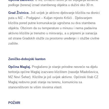
podloge (terena) iznad stambenog objekta u dužini oko 30 m.
Grad Živinice.
Još uvijek je aktivno djelovanje klizišta na dionici
puta u MZ – Podgajevi – Kuljan mjesto Kršići . Djelovanjem
klizišta pored putne komunukacije ugrožena su dva stambena
objekta. Obzirom da su temperature u minusu i nema padavina
aktivno klizište je trenutno u mirovanju, a u pripremi je sanacija
od strane Gradskih službi za prostorno uređenje i i službe civilne
zaštite.
Zeničko-dobojski kanton
Općina Maglaj.
Proglašeno je stanje prirodne nesreće na dijelu
teritorija općine Maglaj izazvano klizištem (naselje Mladoševica,
MZ Novi Šeher). Klizište je još uvijek aktivno. Općinski štab CZ
Maglaj redovno prati stanje na terenu, komunicira sa
stanovništvom te višim nivoima vlasti.
POŽARI