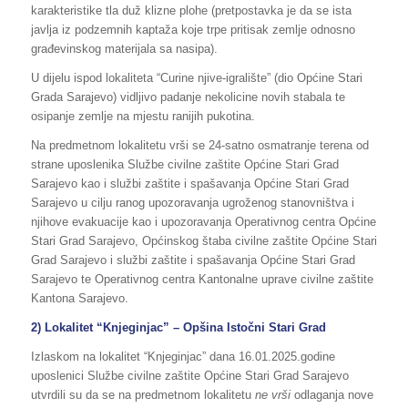
karakteristike tla duž klizne plohe (pretpostavka je da se ista
javlja iz podzemnih kaptaža koje trpe pritisak zemlje odnosno
građevinskog materijala sa nasipa).
U dijelu ispod lokaliteta “Curine njive-igralište” (dio Općine Stari
Grada Sarajevo) vidljivo padanje nekolicine novih stabala te
osipanje zemlje na mjestu ranijih pukotina.
Na predmetnom lokalitetu vrši se 24-satno osmatranje terena od
strane uposlenika Službe civilne zaštite Općine Stari Grad
Sarajevo kao i službi zaštite i spašavanja Općine Stari Grad
Sarajevo u cilju ranog upozoravanja ugroženog stanovništva i
njihove evakuacije kao i upozoravanja Operativnog centra Općine
Stari Grad Sarajevo, Općinskog štaba civilne zaštite Općine Stari
Grad Sarajevo i službi zaštite i spašavanja Općine Stari Grad
Sarajevo te Operativnog centra Kantonalne uprave civilne zaštite
Kantona Sarajevo.
2) Lokalitet “Knjeginjac” – Opšina Istočni Stari Grad
Izlaskom na lokalitet “Knjeginjac” dana 16.01.2025.godine
uposlenici Službe civilne zaštite Općine Stari Grad Sarajevo
utvrdili su da se na predmetnom lokalitetu
ne vrši
odlaganja nove