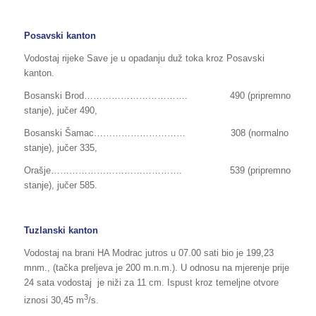
Posavski kanton
Vodostaj rijeke Save je u opadanju duž toka kroz Posavski
kanton.
Bosanski Brod……………………………. 490 (pripremno
stanje), jučer 490,
Bosanski Šamac………………………… 308 (normalno
stanje), jučer 335,
Orašje……………………………………. 539 (pripremno
stanje), jučer 585.
Tuzlanski kanton
Vodostaj na brani HA Modrac jutros u 07.00 sati bio je 199,23
mnm., (tačka preljeva je 200 m.n.m.). U odnosu na mjerenje prije
24 sata vodostaj je niži za 11 cm. Ispust kroz temeljne otvore
3
iznosi 30,45 m
/s.