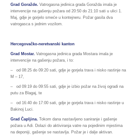
Grad Goražde.
Vatrogasna jedinica grada Goražda imala je
intervencije na gašenju požara od 20:50 do 21:10 sati u ulici 1.
Maj, gdje je gorjelo smeće u kontejneru. Požar gasila dva
vatrogasca s jednim vozilom.
Hercegovačko-neretvanski kanton
Grad Mostar.
Vatrogasna jedinica grada Mostara imala je
intervencije na gašenju požara, i to:
– od 08:25 do 09:20 sati, gdje je gorjela trava i nisko rastinje na
M – 17,
– od 09:19 do 09:55 sati, gdje je izbio požar na živoj ogradi na
putu za Blagaj, te
– od 16:40 do 17:00 sati, gdje je gorjela trava i nisko rastinje u
Bakinoj Luci.
Grad Čapljina.
Tokom dana nastavljeno saniranje i gašenje
požara u Adi. Dolazi do aktiviranja vatre na pojedinim mjestima
na deponiji, gašenje se nastavlja. Požar je i dalje aktivan.