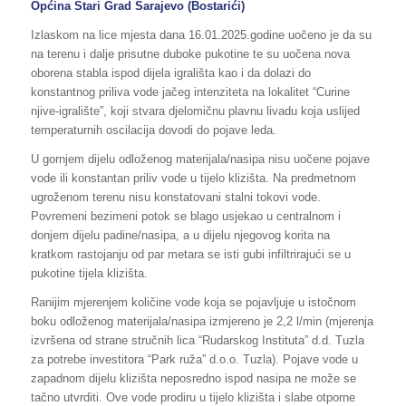
Općina Stari Grad Sarajevo (Bostarići)
Izlaskom na lice mjesta dana 16.01.2025.godine uočeno je da su
na terenu i dalje prisutne duboke pukotine te su uočena nova
oborena stabla ispod dijela igrališta kao i da dolazi do
konstantnog priliva vode jačeg intenziteta na lokalitet “Curine
njive-igralište”, koji stvara djelomičnu plavnu livadu koja uslijed
temperaturnih oscilacija dovodi do pojave leda.
U gornjem dijelu odloženog materijala/nasipa nisu uočene pojave
vode ili konstantan priliv vode u tijelo klizišta. Na predmetnom
ugroženom terenu nisu konstatovani stalni tokovi vode.
Povremeni bezimeni potok se blago usjekao u centralnom i
donjem dijelu padine/nasipa, a u dijelu njegovog korita na
kratkom rastojanju od par metara se isti gubi infiltrirajući se u
pukotine tijela klizišta.
Ranijim mjerenjem količine vode koja se pojavljuje u istočnom
boku odloženog materijala/nasipa izmjereno je 2,2 l/min (mjerenja
izvršena od strane stručnih lica “Rudarskog Instituta” d.d. Tuzla
za potrebe investitora “Park ruža” d.o.o. Tuzla). Pojave vode u
zapadnom dijelu klizišta neposredno ispod nasipa ne može se
tačno utvrditi. Ove vode prodiru u tijelo klizišta i slabe otporne