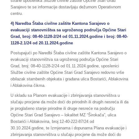
strane uposlenika Službe civilne zaštite Općine Stari Grad
Sarajevo te se informacije dostavljaju dežurnom Operativnom
centru.
4) Naredba Štaba civilne zaštite Kantona Sarajevo o
evakuaciji stanovništva sa ugroženog područja Općine Stari
Grad, broj: 08-40-1128-2/24 od 01.11.2024.godine i broj: 08-40-
1128-2.1/24 od 20.11.2024.godine
Postupajući po Naredbi Štaba civilne zaštite Kantona Sarajevo o
evakuaciji stanovništva sa ugroženog područja Općine Stari
Grad, broj: 08-40-1128-2/24 od 01.11.2024.godine, uposlenici
Službe civilne zaštite Općine Stari Grad Sarajevo redovno vrše
obilazak stambenih objekata i građana ulica Bostarići, Ablakovina
i Ablakovina čikma.
U skladu sa Planom evakuacije i zbrinjavanja stanovništva u
slučaju procjene da može doći do prirodnih ili drugih nesreća ili da
je proglašeno stanje prirodne ili druge nesreće na području
Općine Stari Grad Sarajevo – lokalitet MZ “Širokača”, ulica
Bostarići i Ablakovina, broj:12-40-222-87/24 od
30.10.2024.godine, te Izmjenama i dopunama Plana evakuacije i
zbrinjavanja stanovništva u slučaju procjene da može doći do