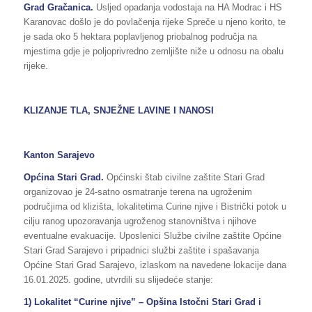
Grad Gračanica.
Usljed opadanja vodostaja na HA Modrac i HS
Karanovac došlo je do povlačenja rijeke Spreče u njeno korito, te
je sada oko 5 hektara poplavljenog priobalnog područja na
mjestima gdje je poljoprivredno zemljište niže u odnosu na obalu
rijeke.
KLIZANJE TLA, SNJEŽNE LAVINE I NANOSI
Kanton Sarajevo
Općina Stari Grad.
Općinski štab civilne zaštite Stari Grad
organizovao je 24-satno osmatranje terena na ugroženim
područjima od klizišta, lokalitetima Curine njive i Bistrički potok u
cilju ranog upozoravanja ugroženog stanovništva i njihove
eventualne evakuacije. Uposlenici Službe civilne zaštite Općine
Stari Grad Sarajevo i pripadnici službi zaštite i spašavanja
Općine Stari Grad Sarajevo, izlaskom na navedene lokacije dana
16.01.2025. godine, utvrdili su slijedeće stanje:
1) Lokalitet “Curine njive” – Opšina Istočni Stari Grad i