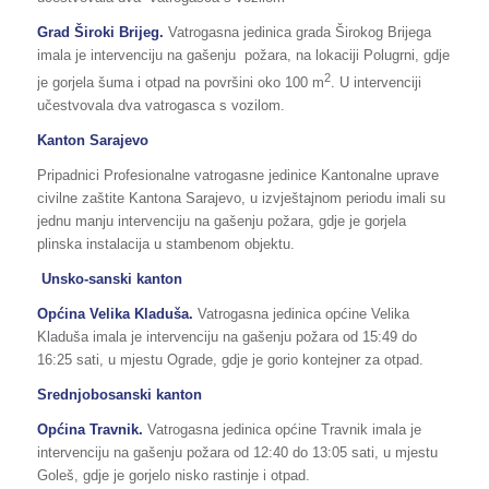
Grad Široki Brijeg.
Vatrogasna jedinica grada Širokog Brijega
imala je intervenciju na gašenju
požara, na lokaciji Polugrni, gdje
2
je gorjela šuma i otpad na površini oko 100 m
. U intervenciji
učestvovala dva vatrogasca s vozilom.
Kanton Sarajevo
Pripadnici Profesionalne vatrogasne jedinice Kantonalne uprave
civilne zaštite Kantona Sarajevo, u izvještajnom periodu imali su
jednu manju intervenciju na gašenju požara, gdje je gorjela
plinska instalacija u stambenom objektu.
Unsko-sanski kanton
Općina Velika Kladuša.
Vatrogasna jedinica općine Velika
Kladuša imala je intervenciju na gašenju požara od 15:49 do
16:25 sati, u mjestu Ograde, gdje je gorio kontejner za otpad.
Srednjobosanski kanton
Općina Travnik.
Vatrogasna jedinica općine Travnik imala je
intervenciju na gašenju požara od 12:40 do 13:05 sati, u mjestu
Goleš, gdje je gorjelo nisko rastinje i otpad.