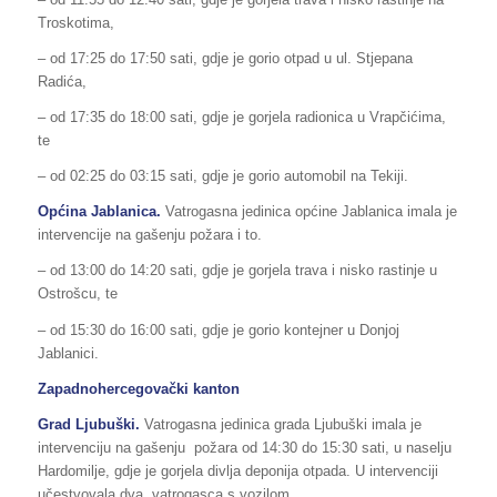
Troskotima,
– od 17:25 do 17:50 sati, gdje je gorio otpad u ul. Stjepana
Radića,
– od 17:35 do 18:00 sati, gdje je gorjela radionica u Vrapčićima,
te
– od 02:25 do 03:15 sati, gdje je gorio automobil na Tekiji.
Općina Jablanica.
Vatrogasna jedinica općine Jablanica imala je
intervencije na gašenju požara i to.
– od 13:00 do 14:20 sati, gdje je gorjela trava i nisko rastinje u
Ostrošcu, te
– od 15:30 do 16:00 sati, gdje je gorio kontejner u Donjoj
Jablanici.
Zapadnohercegovački kanton
Grad Ljubuški.
Vatrogasna jedinica grada Ljubuški imala je
intervenciju na gašenju
požara od 14:30 do 15:30 sati, u naselju
Hardomilje, gdje je gorjela divlja deponija otpada. U intervenciji
učestvovala dva vatrogasca s vozilom