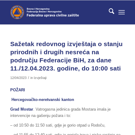
Sažetak redovnog izvještaja o stanju
prirodnih i drugih nesreća na
području Federacije BiH, za dane
11./12.04.2023. godine, do 10:00 sati
/
12/04/2023
in
Izvještaji
POŽARI
Hercegovačko-neretvanski kanton
Grad Mostar
. Vatrogasna jedinica grada Mostara imala je
intervencije na gašenju požara i to:
– od 10:50 do 11:50 sati, gdje je gorio otpad u Rodoču,
– od 11:55 do 12:40 sati, gdje je gorjela trava i nisko rastinje na