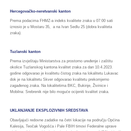
Hercegovačko-neretvanski kanton
Prema podacima FHMZ-a indeks kvalitete zraka u 07:00 sati
iznosio je u Mostaru 35, a na Ivan Sedlu 25 (dobra kvaliteta
zraka).
Tuzlanski kanton
Prema izvještaju Ministarstva za prostorno uređenje i zaštitu
okolice Tuzlanskog kantona kvalitet zraka za dan 10.4.2023.
godine odgovarao je kvalitetu čistog zraka na lokalitetu Lukavac
dok je na lokalitetu Skver odgovarao kvalitetu prekomjerno
zagađenog zraka. Na lokalitetima BKC, Bukinje, Živinice i
Mobilna: Srebrenik nije bilo moguće ocijeniti kvalitet zraka.
UKLANJANJE EKSPLOZIVNIH SREDSTAVA
Obavljajući redovne zadatke na četri lokacije na području Općina
Kalesija, Teočak Vogošća i Pale FBIH timovi Federalne uprave