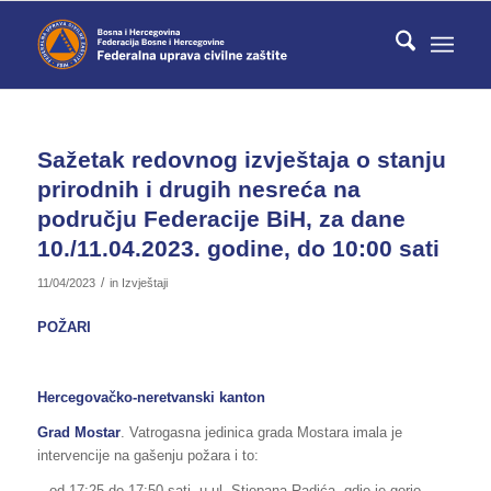
Sažetak redovnog izvještaja o stanju
prirodnih i drugih nesreća na
području Federacije BiH, za dane
10./11.04.2023. godine, do 10:00 sati
/
11/04/2023
in
Izvještaji
POŽARI
Hercegovačko-neretvanski kanton
Grad Mostar
. Vatrogasna jedinica grada Mostara imala je
intervencije na gašenju požara i to:
– od 17:25 do 17:50 sati, u ul. Stjepana Radića, gdje je gorio