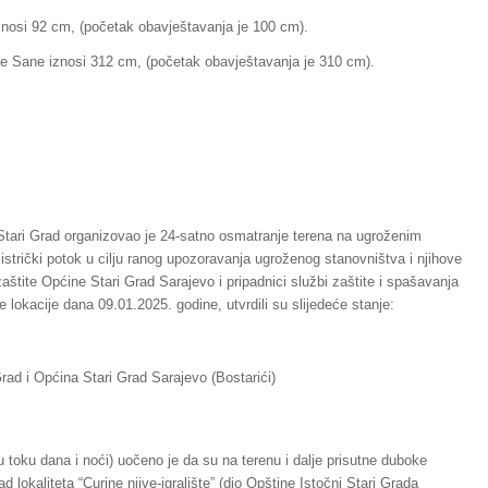
znosi 92 cm, (početak obavještavanja je 100 cm).
ke Sane iznosi 312 cm, (početak obavještavanja je 310 cm).
 Stari Grad organizovao je 24-satno osmatranje terena na ugroženim
 Bistrički potok u cilju ranog upozoravanja ugroženog stanovništva i njihove
aštite Općine Stari Grad Sarajevo i pripadnici službi zaštite i spašavanja
lokacije dana 09.01.2025. godine, utvrdili su slijedeće stanje:
Grad i Općina Stari Grad Sarajevo (Bostarići)
 toku dana i noći) uočeno je da su na terenu i dalje prisutne duboke
 lokaliteta “Curine njive-igralište” (dio Opštine Istočni Stari Grada