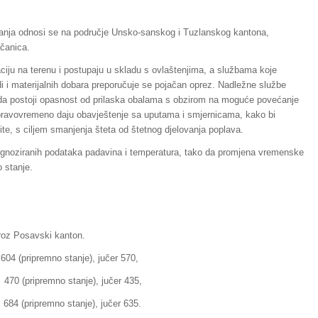
tanja odnosi se na područje Unsko-sanskog i Tuzlanskog kantona,
čanica.
aciju na terenu i postupaju u skladu s ovlaštenjima, a službama koje
udi i materijalnih dobara preporučuje se pojačan oprez. Nadležne službe
o da postoji opasnost od prilaska obalama s obzirom na moguće povećanje
m pravovremeno daju obavještenje sa uputama i smjernicama, kako bi
e, s ciljem smanjenja šteta od štetnog djelovanja poplava.
oziranih podataka padavina i temperatura, tako da promjena vremenske
 stanje.
kroz Posavski kanton.
emno stanje), jučer 570,
remno stanje), jučer 435,
mno stanje), jučer 635.