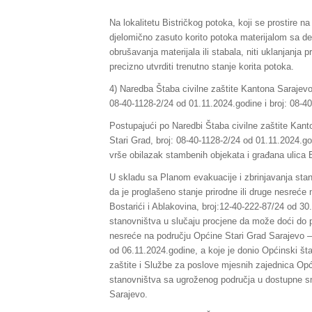
Na lokalitetu Bistričkog potoka, koji se prostire n
djelomično zasuto korito potoka materijalom sa de
obrušavanja materijala ili stabala, niti uklanjanja
precizno utvrditi trenutno stanje korita potoka.
4) Naredba Štaba civilne zaštite Kantona Sarajevo
08-40-1128-2/24 od 01.11.2024.godine i broj: 08-4
Postupajući po Naredbi Štaba civilne zaštite Kan
Stari Grad, broj: 08-40-1128-2/24 od 01.11.2024.g
vrše obilazak stambenih objekata i građana ulica 
U skladu sa Planom evakuacije i zbrinjavanja stano
da je proglašeno stanje prirodne ili druge nesreće
Bostarići i Ablakovina, broj:12-40-222-87/24 od 3
stanovništva u slučaju procjene da može doći do prir
nesreće na području Općine Stari Grad Sarajevo – l
od 06.11.2024.godine, a koje je donio Općinski šta
zaštite i Službe za poslove mjesnih zajednica Opć
stanovništva sa ugroženog područja u dostupne sm
Sarajevo.