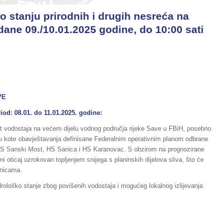
o stanju prirodnih i drugih nesreća na
dane 09./10.01.2025 godine, do 10:00 sati
VE
od: 08.01. do 11.01.2025. godine:
rast vodostaja na većem dijelu vodnog područja rijeke Save u FBiH, posebno
u kote obavještavanja definisane Federalnim operativnim planom odbrane
HS Sanski Most, HS Sanica i HS Karanovac. S obzirom na prognozirane
i oticaj uzrokovan topljenjem snijega s planinskih dijelova sliva, što će
anicama.
drološko stanje zbog povišenih vodostaja i mogućeg lokalnog izlijevanja