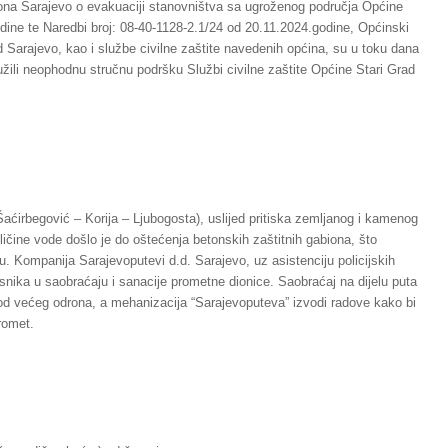
tona Sarajevo o evakuaciji stanovništva sa ugroženog područja Općine
odine te Naredbi broj: 08-40-1128-2.1/24 od 20.11.2024.godine, Općinski
d Sarajevo, kao i službe civilne zaštite navedenih općina, su u toku dana
užili neophodnu stručnu podršku Službi civilne zaštite Općine Stari Grad
aćirbegović – Korija – Ljubogosta), uslijed pritiska zemljanog i kamenog
oličine vode došlo je do oštećenja betonskih zaštitnih gabiona, što
. Kompanija Sarajevoputevi d.d. Sarajevo, uz asistenciju policijskih
snika u saobraćaju i sanacije prometne dionice. Saobraćaj na dijelu puta
 od većeg odrona, a mehanizacija “Sarajevoputeva” izvodi radove kako bi
romet.