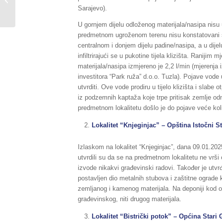
prirodnih i drugih
Sarajevo).
nesreća na području...
U gornjem dijelu odloženog materijala/nasipa nisu u
predmetnom ugroženom terenu nisu konstatovani s
centralnom i donjem dijelu padine/nasipa, a u dijel
infiltrirajući se u pukotine tijela klizišta. Raniji
materijala/nasipa izmjereno je 2,2 l/min (mjerenja 
investitora “Park ruža” d.o.o. Tuzla). Pojave vod
utvrditi. Ove vode prodiru u tijelo klizišta i slabe 
iz podzemnih kaptaža koje trpe pritisak zemlje odn
predmetnom lokalitetu došlo je do pojave veće količi
Lokalitet “Knjeginjac” – Opština Istočni S
Izlaskom na lokalitet “Knjeginjac”, dana 09.01.202
utvrdili su da se na predmetnom lokalitetu ne vrš
izvode nikakvi građevinski radovi. Također je utvr
postavljen dio metalnih stubova i zaštitne ograde 
zemljanog i kamenog materijala. Na deponiji kod obj
građevinskog, niti drugog materijala.
Lokalitet “Bistrički potok” – Općina Stari 