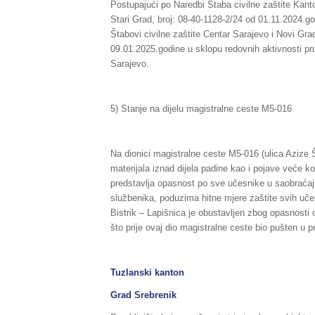
Postupajući po Naredbi Štaba civilne zaštite Kan
Stari Grad, broj: 08-40-1128-2/24 od 01.11.2024.g
Štabovi civilne zaštite Centar Sarajevo i Novi Gra
09.01.2025.godine u sklopu redovnih aktivnosti pr
Sarajevo.
5) Stanje na dijelu magistralne ceste M5-016
Na dionici magistralne ceste M5-016 (ulica Azize Š
materijala iznad dijela padine kao i pojave veće k
predstavlja opasnost po sve učesnike u saobraćaju
službenika, poduzima hitne mjere zaštite svih uče
Bistrik – Lapišnica je obustavljen zbog opasnosti
što prije ovaj dio magistralne ceste bio pušten u p
Tuzlanski kanton
Grad Srebrenik