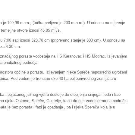
io je 199,96 mnm., (tačka preljeva je 200 m.n.m.). U odnosu na mjerenje
3
z temeljne otvore iznosi 46,85 m
/s.
u 7:00 sati iznosi 323.70 cm (pripremno stanje je 300 cm). U odnosu na
u za 4.30 cm.
e značajnog porasta vodostaja na HS Karanovac i HS Modrac. Izljevanjem
ra priobalnog područja.
prostoru općine u porastu. Izljevanjem rijeke Spreče neposredno ugroženi
otnica. Pod vodom je trenutno oko 40 ha poljoprivrednog zemljišta u
 i pojačanog južnog vjetra došlo je do otopljenja snijega i leda i kao
tima rijeka Oskove, Spreče, Gostelje, kao i drugim vodotocima na području
ta je bez porasta i fazi je opadanja , pa i rijeka Spereča koja je u