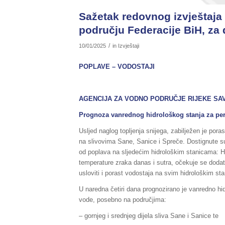
Sažetak redovnog izvještaja 
području Federacije BiH, za 
/
10/01/2025
in
Izvještaji
POPLAVE – VODOSTAJI
AGENCIJA ZA VODNO PODRUČJE RIJEKE SA
Prognoza vanrednog hidrološkog stanja za peri
Usljed naglog topljenja snijega, zabilježen je po
na slivovima Sane, Sanice i Spreče. Dostignute s
od poplava na sljedećim hidrološkim stanicama: 
temperature zraka danas i sutra, očekuje se dodatn
usloviti i porast vodostaja na svim hidrološkim st
U naredna četiri dana prognozirano je vanredno hi
vode, posebno na područjima:
– gornjeg i srednjeg dijela sliva Sane i Sanice te