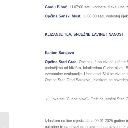
Gradu Bihać.
U 07:00 sati, vodostaj rijeke Une i
Općina Sanski Most.
U 08:00 sati, vodostaj rije
KLIZANJE TLA, SNJEŽNE LAVINE I NANOSI
Kanton Sarajevo
Općina Stari Grad.
Općinski štab civilne zaštite
područjima od klizišta, lokalitetima Curine njive i
eventualne evakuacije. Uposlenici Službe civilne z
Općine Stari Grad Sarajevo, izlaskom na navedene 
Lokalitet “Curine njive”– Opština Istočni Stari 
Sažetak redovnog
Izlaskom na lice mjesta dana 09.01.2025.godine (u
izvještaja o stanju
pukotine te da dolazi do pojave otjecanja vode iznad