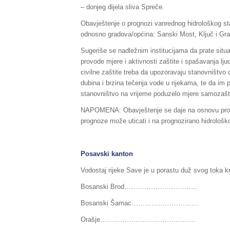
– donjeg dijela sliva Spreče.
Obavještenje o prognozi vanrednog hidrološkog s
odnosno gradova/općina: Sanski Most, Ključ i Gra
Sugeriše se nadležnim institucijama da prate situ
provode mjere i aktivnosti zaštite i spašavanja lj
civilne zaštite treba da upozoravaju stanovništv
dubina i brzina tečenja vode u rijekama, te da i
stanovništvo na vrijeme poduzelo mjere samozaštit
NAPOMENA: Obavještenje se daje na osnovu progn
prognoze može uticati i na prognozirano hidrološko
Posavski kanton
Vodostaj rijeke Save je u porastu duž svog toka 
Bosanski Brod…………………………… 604 (pripr
Bosanski Šamac………………………… 470 (prip
Orašje……………………………………. 684 (pripre