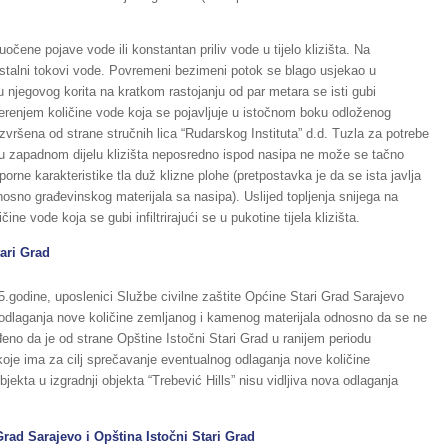
očene pojave vode ili konstantan priliv vode u tijelo klizišta. Na
talni tokovi vode. Povremeni bezimeni potok se blago usjekao u
u njegovog korita na kratkom rastojanju od par metara se isti gubi
m mjerenjem količine vode koja se pojavljuje u istočnom boku odloženog
izvršena od strane stručnih lica “Rudarskog Instituta” d.d. Tuzla za potrebe
e u zapadnom dijelu klizišta neposredno ispod nasipa ne može se tačno
otporne karakteristike tla duž klizne plohe (pretpostavka je da se ista javlja
osno građevinskog materijala sa nasipa). Uslijed topljenja snijega na
ne vode koja se gubi infiltrirajući se u pukotine tijela klizišta.
tari Grad
5.godine, uposlenici Službe civilne zaštite Općine Stari Grad Sarajevo
i odlaganja nove količine zemljanog i kamenog materijala odnosno da se ne
đeno da je od strane Opštine Istočni Stari Grad u ranijem periodu
koje ima za cilj sprečavanje eventualnog odlaganja nove količine
ekta u izgradnji objekta “Trebević Hills” nisu vidljiva nova odlaganja
Grad Sarajevo i Opština Istočni Stari Grad