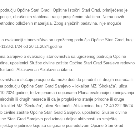
a području Općine Stari Grad i Opštine Istočni Stari Grad, primijećeno je
ponije, obrušenim stablima i ranije posječenim stablima. Nema novih
 prethodno odloženih materijala. Zbog snježnih padavina, nije moguće
 o evakuaciji stanovništva sa ugroženog područja Općine Stari Grad, broj:
0-1128-2.1/24 od 20.11.2024.godine
tona Sarajevo o evakuaciji stanovništva sa ugroženog područja Općine
odine, uposlenici Službe civilne zaštite Općine Stari Grad Sarajevo redovno
Bostarići, Ablakovina i Ablakovina čikma.
vništva u slučaju procjene da može doći do prirodnih ili drugih nesreća ili
 na području Općine Stari Grad Sarajevo – lokalitet MZ “Širokača”, ulica
0.10.2024.godine, te Izmjenama i dopunama Plana evakuacije i zbrinjavanja
odnih ili drugih nesreća ili da je proglašeno stanje prirodne ili druge
okalitet MZ “Širokača”, ulica Bostarići i Ablakovina, broj:12-40-222-96/24
b civilne zaštite Općine Stari Grad Sarajevo, uposlenici Službe civilne
ine Stari Grad Sarajevo poduzimaju daljne aktivnosti za smještaj
ještajne jedinice koje su osigurane posredstvom Općine Stari Grad