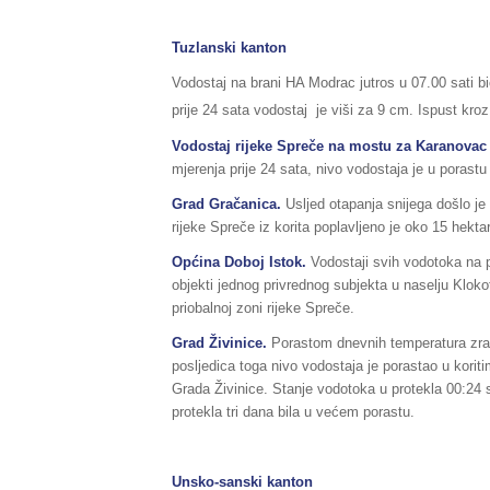
Tuzlanski kanton
Vodostaj na brani HA Modrac jutros u 07.00 sati b
prije 24 sata vodostaj je viši za 9 cm. Ispust kro
Vodostaj rijeke Spreče na mostu za Karanovac
mjerenja prije 24 sata, nivo vodostaja je u porast
Grad Gračanica.
Usljed otapanja snijega došlo j
rijeke Spreče iz korita poplavljeno je oko 15 hekta
Općina Doboj Istok.
Vodostaji svih vodotoka na 
objekti jednog privrednog subjekta u naselju Klok
priobalnoj zoni rijeke Spreče.
Grad Živinice.
Porastom dnevnih temperatura zraka
posljedica toga nivo vodostaja je porastao u kori
Grada Živinice. Stanje vodotoka u protekla 00:24 sa
protekla tri dana bila u većem porastu.
Unsko-sanski kanton