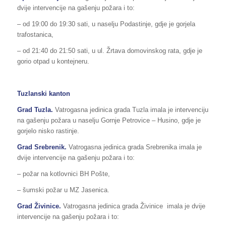
dvije intervencije na gašenju požara i to:
– od 19:00 do 19:30 sati, u naselju Podastinje, gdje je gorjela
trafostanica,
– od 21:40 do 21:50 sati, u ul. Žrtava domovinskog rata, gdje je
gorio otpad u kontejneru.
Tuzlanski kanton
Grad
Tuzla
.
Vatrogasna jedinica grada Tuzla imala je intervenciju
na gašenju požara u naselju Gornje Petrovice – Husino, gdje je
gorjelo nisko rastinje.
Grad Srebrenik.
Vatrogasna jedinica grada Srebrenika imala je
dvije intervencije na gašenju požara i to:
– požar na kotlovnici BH Pošte,
– šumski požar u MZ Jasenica.
Grad Živinice.
Vatrogasna jedinica grada Živinice
imala je dvije
intervencije na gašenju požara i to: