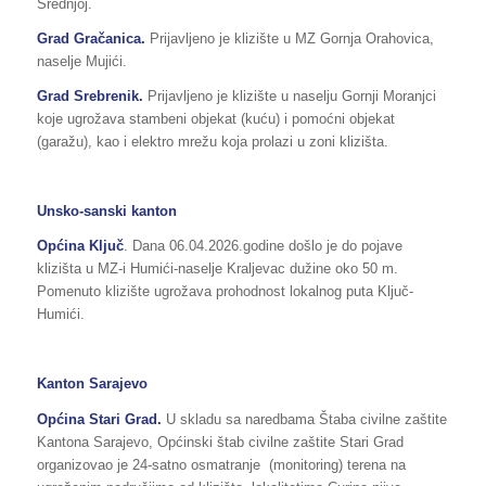
Srednjoj.
Grad Gračanica.
Prijavljeno je klizište u MZ Gornja Orahovica,
naselje Mujići.
Grad Srebrenik.
Prijavljeno je klizište u naselju Gornji Moranjci
koje ugrožava stambeni objekat (kuću) i pomoćni objekat
(garažu), kao i elektro mrežu koja prolazi u zoni klizišta.
Unsko-sanski kanton
Općina Ključ
. Dana 06.04.2026.godine došlo je do pojave
klizišta u MZ-i Humići-naselje Kraljevac dužine oko 50 m.
Pomenuto klizište ugrožava prohodnost lokalnog puta Ključ-
Humići.
Kanton Sarajevo
Općina
Stari Grad.
U skladu sa naredbama Štaba civilne zaštite
Kantona Sarajevo, Općinski štab civilne zaštite Stari Grad
organizovao je 24-satno osmatranje (monitoring) terena na