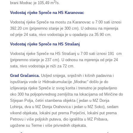
3
brani Modrac je 105,49 m
/s.
Vodostaj rijeke Spreče na HS Karanovac
Vodostaj rijeke Spreče na mostu za Karanovac u 7:00 sati iznosi
392.20 cm (pripremno stanje je 300 cm). U odnosu na mjerenja
od prije 24 sata, nivo vodostaja je u opadanju za 35.90 cm.
Vodostaj rijeke Spreče na HS Strašanj
Vodostaj rijeke Spreče na HS Strašanj u 7:00 sati iznosi 191 cm
(pripremno stanje je 237 cm). U odnosu na mjerenja od prije 24
sata, nivo vodostaja je niži za 72 cm.
Grad Gračanica.
Usljed snijega, snježnih i kišnih padavina i
ispuštanja vode iz Hidroakumulacije „Modrac“ došlo je do
izlijevanja rijeke Spreče iz svog korita i trenutno je poplavljeno
oko 300 ha poljoprivrednog zemljišta na lokacijama od Miričine do
Stjepan Polja, četiri stambena objekta ( jedan u MZ Donja
Lohinja, dva u MZ Donja Orahovica i jedan u MZ Soko), sedam
vikend objekata, lokalni put prema Porječini, lokalni put prema
Petrovu i više poljskih puteva, dio igrališta u MZ Pribava,
ugožene su Terme i više privrednih objekata.