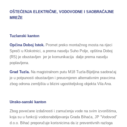
OŠTEĆENJA ELEKTRIČNE, VODOVODNE I SAOBRAĆAJNE
MREŽE
Tuzlanski kanton
Općina
Doboj Istok.
Promet preko montažnog mosta na rijeci
Spreči u Klokotnici, a prema naselju Suho Polje, opština Doboj
(RS) je obustavljen jer je komunikacija dalje prema naselju
poplavljena.
Grad Tuzla.
Na magistralnom putu M18 Tuzla-Bijeljina saobraćaj
je u potpunosti obustavljen i preusmjeren alternativnim pravcima
zbog odrona zemljišta u blizini ugostiteljskog objekta Vila Ana.
Unsko-sanski kanton
Zbog povećane izdašnosti i zamućenja vode na svim izvorištima,
koja su u funkciji vodosnabdijevanja Grada Bihaća, JP “Vodovod”
d.o.o. Bihać preporučuje korisnicima da iz preventivnih razloga