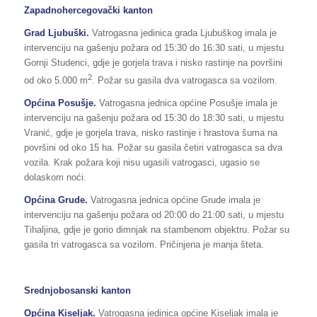
Zapadnohercegovački kanton
Grad
Ljubuški
.
Vatrogasna jedinica grada Ljubuškog imala je
intervenciju na gašenju požara od 15:30 do 16:30 sati, u mjestu
Gornji Studenci, gdje je gorjela trava i nisko rastinje na površini
2
od oko 5.000 m
. Požar su gasila dva vatrogasca sa vozilom.
Općina Posušje.
Vatrogasna jednica općine Posušje imala je
intervenciju na gašenju požara od 15:30 do 18:30 sati, u mjestu
Vranić, gdje je gorjela trava, nisko rastinje i hrastova šuma na
površini od oko 15 ha. Požar su gasila četiri vatrogasca sa dva
vozila. Krak požara koji nisu ugasili vatrogasci, ugasio se
dolaskom noći.
Općina
Grude
.
Vatrogasna jednica općine Grude imala je
intervenciju na gašenju požara od 20:00 do 21:00 sati, u mjestu
Tihaljina, gdje je gorio dimnjak na stambenom objektru. Požar su
gasila tri vatrogasca sa vozilom. Pričinjena je manja šteta.
Srednjobosanski kanton
Općina Kiseljak.
Vatrogasna jedinica općine Kiseljak imala je