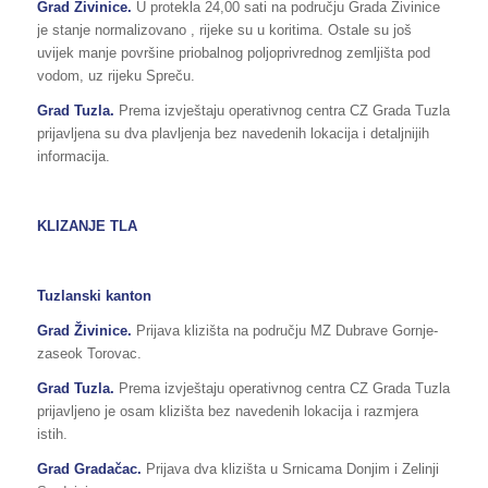
Grad Živinice.
U protekla 24,00 sati na području Grada Živinice
je stanje normalizovano , rijeke su u koritima. Ostale su još
uvijek manje površine priobalnog poljoprivrednog zemljišta pod
vodom, uz rijeku Spreču.
Grad Tuzla.
Prema izvještaju operativnog centra CZ Grada Tuzla
prijavljena su dva plavljenja bez navedenih lokacija i detaljnijih
informacija.
KLIZANJE TLA
Tuzlanski kanton
Grad Živinice.
Prijava klizišta na području MZ Dubrave Gornje-
zaseok Torovac.
Grad Tuzla.
Prema izvještaju operativnog centra CZ Grada Tuzla
prijavljeno je osam klizišta bez navedenih lokacija i razmjera
istih.
Grad Gradačac.
Prijava dva klizišta u Srnicama Donjim i Zelinji