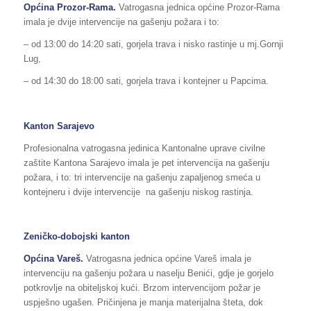
Općina
Prozor-Rama
.
Vatrogasna jednica općine Prozor-Rama
imala je dvije intervencije na gašenju požara i to:
– od 13:00 do 14:20 sati, gorjela trava i nisko rastinje u mj.Gornji
Lug,
– od 14:30 do 18:00 sati, gorjela trava i kontejner u Papcima.
Kanton Sarajevo
Profesionalna vatrogasna jedinica Kantonalne uprave civilne
zaštite Kantona Sarajevo imala je pet intervencija na gašenju
požara, i to: tri intervencije na gašenju zapaljenog smeća u
kontejneru i dvije intervencije na gašenju niskog rastinja.
Zeničko-dobojski kanton
Općina
Vareš
.
Vatrogasna jednica općine Vareš imala je
intervenciju na gašenju požara u naselju Benići, gdje je gorjelo
potkrovlje na obiteljskoj kući. Brzom intervencijom požar je
uspješno ugašen. Pričinjena je manja materijalna šteta, dok