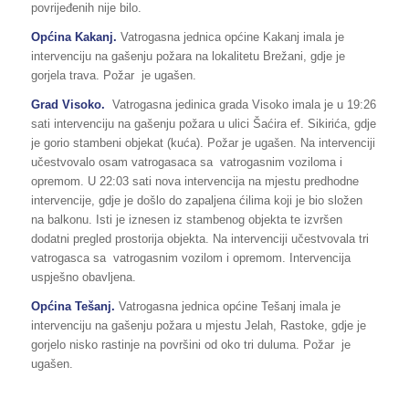
povrijeđenih nije bilo.
Općina
Kakanj
.
Vatrogasna jednica općine Kakanj imala je
intervenciju na gašenju požara na lokalitetu Brežani, gdje je
gorjela trava. Požar je ugašen.
Grad Visoko.
Vatrogasna jedinica grada Visoko imala je u 19:26
sati intervenciju na gašenju požara u ulici Šaćira ef. Sikirića, gdje
je gorio stambeni objekat (kuća). Požar je ugašen. Na intervenciji
učestvovalo osam vatrogasaca sa vatrogasnim voziloma i
opremom. U 22:03 sati nova intervencija na mjestu predhodne
intervencije, gdje je došlo do zapaljena ćilima koji je bio složen
na balkonu. Isti je iznesen iz stambenog objekta te izvršen
dodatni pregled prostorija objekta. Na intervenciji učestvovala tri
vatrogasca sa vatrogasnim vozilom i opremom. Intervencija
uspješno obavljena.
Općina
Tešanj
.
Vatrogasna jednica općine Tešanj imala je
intervenciju na gašenju požara u mjestu Jelah, Rastoke, gdje je
gorjelo nisko rastinje na površini od oko tri duluma. Požar je
ugašen.