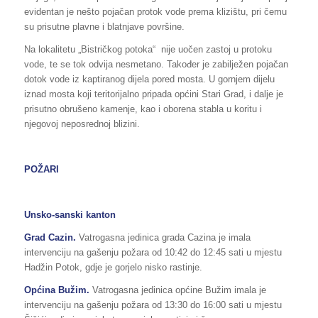
evidentan je nešto pojačan protok vode prema klizištu, pri čemu
su prisutne plavne i blatnjave površine.
Na lokalitetu „Bistričkog potoka“ nije uočen zastoj u protoku
vode, te se tok odvija nesmetano. Također je zabilježen pojačan
dotok vode iz kaptiranog dijela pored mosta. U gornjem dijelu
iznad mosta koji teritorijalno pripada općini Stari Grad, i dalje je
prisutno obrušeno kamenje, kao i oborena stabla u koritu i
njegovoj neposrednoj blizini.
POŽARI
Unsko-sanski kanton
Grad Cazin.
Vatrogasna jedinica grada Cazina je imala
intervenciju na gašenju požara od 10:42 do 12:45 sati u mjestu
Hadžin Potok, gdje je gorjelo nisko rastinje.
Općina Bužim.
Vatrogasna jedinica općine Bužim imala je
intervenciju na gašenju požara od 13:30 do 16:00 sati u mjestu