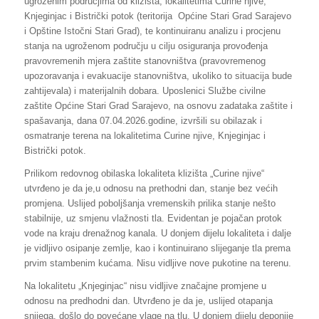
ugroženim područjima od klizišta, lokalitetima Curine njive,
Knjeginjac i Bistrički potok (teritorija Općine Stari Grad Sarajevo
i Opštine Istočni Stari Grad), te kontinuiranu analizu i procjenu
stanja na ugroženom području u cilju osiguranja provođenja
pravovremenih mjera zaštite stanovništva (pravovremenog
upozoravanja i evakuacije stanovništva, ukoliko to situacija bude
zahtijevala) i materijalnih dobara. Uposlenici Službe civilne
zaštite Općine Stari Grad Sarajevo, na osnovu zadataka zaštite i
spašavanja, dana 07.04.2026.godine, izvršili su obilazak i
osmatranje terena na lokalitetima Curine njive, Knjeginjac i
Bistrički potok.
Prilikom redovnog obilaska lokaliteta klizišta „Curine njive“
utvrđeno je da je,u odnosu na prethodni dan, stanje bez većih
promjena. Uslijed poboljšanja vremenskih prilika stanje nešto
stabilnije, uz smjenu vlažnosti tla. Evidentan je pojačan protok
vode na kraju drenažnog kanala. U donjem dijelu lokaliteta i dalje
je vidljivo osipanje zemlje, kao i kontinuirano slijeganje tla prema
prvim stambenim kućama. Nisu vidljive nove pukotine na terenu.
Na lokalitetu „Knjeginjac“ nisu vidljive značajne promjene u
odnosu na predhodni dan. Utvrđeno je da je, uslijed otapanja
snijega, došlo do povećane vlage na tlu. U donjem dijelu deponije