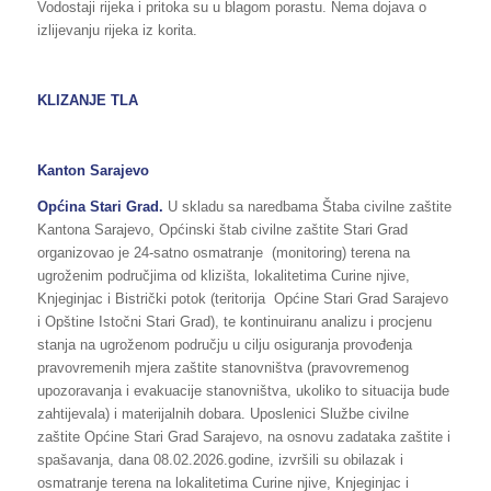
Vodostaji rijeka i pritoka su u blagom porastu. Nema dojava o
izlijevanju rijeka iz korita.
KLIZANJE TLA
Kanton Sarajevo
Općina
Stari Grad.
U skladu sa naredbama Štaba civilne zaštite
Kantona Sarajevo, Općinski štab civilne zaštite Stari Grad
organizovao je 24-satno osmatranje (monitoring) terena na
ugroženim područjima od klizišta, lokalitetima Curine njive,
Knjeginjac i Bistrički potok (teritorija Općine Stari Grad Sarajevo
i Opštine Istočni Stari Grad), te kontinuiranu analizu i procjenu
stanja na ugroženom području u cilju osiguranja provođenja
pravovremenih mjera zaštite stanovništva (pravovremenog
upozoravanja i evakuacije stanovništva, ukoliko to situacija bude
zahtijevala) i materijalnih dobara. Uposlenici Službe civilne
zaštite Općine Stari Grad Sarajevo, na osnovu zadataka zaštite i
spašavanja, dana 08.02.2026.godine, izvršili su obilazak i
osmatranje terena na lokalitetima Curine njive, Knjeginjac i