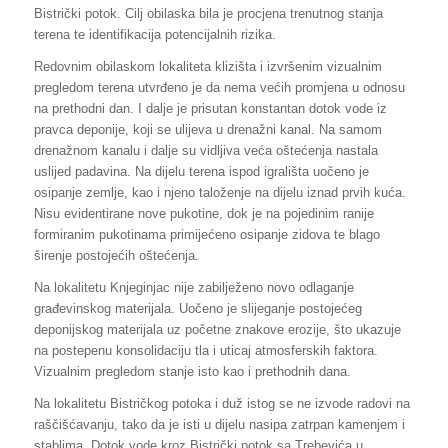
Bistrički potok. Cilj obilaska bila je procjena trenutnog stanja
terena te identifikacija potencijalnih rizika.
Redovnim obilaskom lokaliteta klizišta i izvršenim vizualnim
pregledom terena utvrđeno je da nema većih promjena u odnosu
na prethodni dan. I dalje je prisutan konstantan dotok vode iz
pravca deponije, koji se ulijeva u drenažni kanal. Na samom
drenažnom kanalu i dalje su vidljiva veća oštećenja nastala
uslijed padavina. Na dijelu terena ispod igrališta uočeno je
osipanje zemlje, kao i njeno taloženje na dijelu iznad prvih kuća.
Nisu evidentirane nove pukotine, dok je na pojedinim ranije
formiranim pukotinama primijećeno osipanje zidova te blago
širenje postojećih oštećenja.
Na lokalitetu Knjeginjac nije zabilježeno novo odlaganje
građevinskog materijala. Uočeno je slijeganje postojećeg
deponijskog materijala uz početne znakove erozije, što ukazuje
na postepenu konsolidaciju tla i uticaj atmosferskih faktora.
Vizualnim pregledom stanje isto kao i prethodnih dana.
Na lokalitetu Bistričkog potoka i duž istog se ne izvode radovi na
raščišćavanju, tako da je isti u dijelu nasipa zatrpan kamenjem i
stablima. Dotok vode kroz Bistrički potok sa Trebevića u