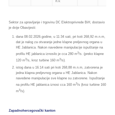
n.v.
Sektor za upravljanje i trgovinu DC Elektroprivrede BiH, dostavio
je dvije Obavijesti:
dana 08.02.2026.godine, u 11:34 sati, pri koti 268,92 m.n.m,
dat je nalog za otvaranje jedne klapne preljevnog organa u
HE Jablanica. Nakon navedene manipulacije ispuštanje na
3
profilu HE jablanica iznosilo je cca 280 m
/s. (preko klapne
3
3
120 m
/s, kroz turbine 160 m
/s).
istog dana u 16:14 sati pri koti 268,88 m.n.m, zatvorena je
jedna klapna preljevnog organa u HE Jablanica. Nakon
navedene manipulacije sve klapne su zatvorene. Ispuštanje
3
na profilu HE jablanica iznosi cca 160 m
/s (kroz turbine 160
3
m
/s).
Zapadnohercegovački kanton