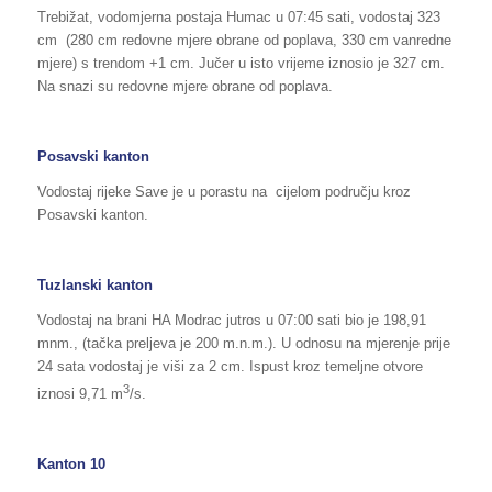
Trebižat, vodomjerna postaja Humac u 07:45 sati, vodostaj 323
cm (280 cm redovne mjere obrane od poplava, 330 cm vanredne
mjere) s trendom +1 cm. Jučer u isto vrijeme iznosio je 327 cm.
Na snazi su redovne mjere obrane od poplava.
Posavski kanton
Vodostaj rijeke Save je u porastu na cijelom području kroz
Posavski kanton.
Tuzlanski kanton
Vodostaj na brani HA Modrac jutros u 07:00 sati bio je 198,91
mnm., (tačka preljeva je 200 m.n.m.). U odnosu na mjerenje prije
24 sata vodostaj je viši za 2 cm. Ispust kroz temeljne otvore
3
iznosi 9,71 m
/s.
Kanton 10