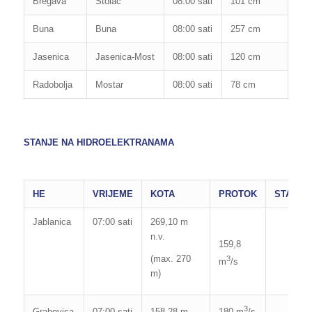
Bregava
Stolac
08:00 sati
101 cm
110
Buna
Buna
08:00 sati
257 cm
265
Jasenica
Jasenica-Most
08:00 sati
120 cm
130
Radobolja
Mostar
08:00 sati
78 cm
75
STANJE NA HIDROELEKTRANAMA
HE
VRIJEME
KOTA
PROTOK
STANJE
Jablanica
07:00 sati
269,10 m
n.v.
159,8
(max. 270
3
m
/s
m)
3
Grabovica
07:00 sati
158,28 m
180 m
/s