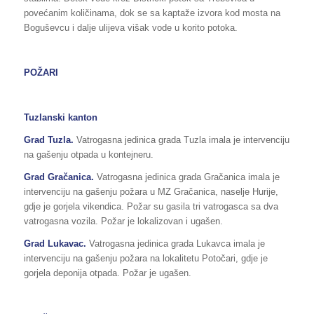
povećanim količinama, dok se sa kaptaže izvora kod mosta na
Boguševcu i dalje ulijeva višak vode u korito potoka.
POŽARI
Tuzlanski kanton
Grad
Tuzla
.
Vatrogasna jedinica grada Tuzla imala je intervenciju
na gašenju otpada u kontejneru.
Grad Gračanica.
Vatrogasna jedinica grada Gračanica imala je
intervenciju na gašenju požara u MZ Gračanica, naselje Hurije,
gdje je gorjela vikendica. Požar su gasila tri vatrogasca sa dva
vatrogasna vozila. Požar je lokalizovan i ugašen.
Grad
Lukavac
.
Vatrogasna jedinica grada Lukavca imala je
intervenciju na gašenju požara na lokalitetu Potočari, gdje je
gorjela deponija otpada. Požar je ugašen.