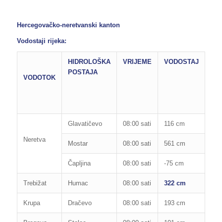
Hercegovačko-neretvanski kanton
Vodostaji rijeka:
HIDROLOŠKA
VRIJEME
VODOSTAJ
RE
POSTAJA
OB
VODOTOK
OD
PO
Glavatičevo
08:00 sati
116 cm
160
Neretva
Mostar
08:00 sati
561 cm
850
Čapljina
08:00 sati
-75 cm
200
Trebižat
Humac
08:00 sati
322 cm
280
Krupa
Dračevo
08:00 sati
193 cm
300