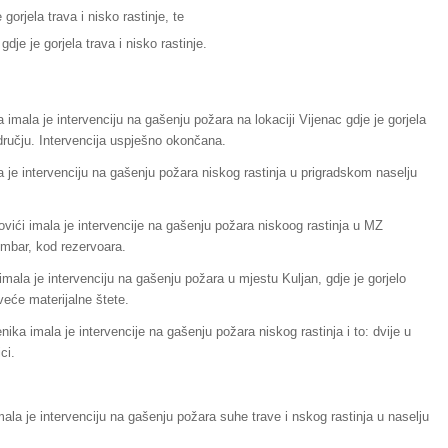
gorjela trava i nisko rastinje, te
dje je gorjela trava i nisko rastinje.
imala je intervenciju na gašenju požara na lokaciji Vijenac gdje je gorjela
dručju. Intervencija uspješno okončana.
 je intervenciju na gašenju požara niskog rastinja u prigradskom naselju
ići imala je intervencije na gašenju požara niskoog rastinja u MZ
embar, kod rezervoara.
imala je intervenciju na gašenju požara u mjestu Kuljan, gdje je gorjelo
 veće materijalne štete.
ika imala je intervencije na gašenju požara niskog rastinja i to: dvije u
ci.
la je intervenciju na gašenju požara suhe trave i nskog rastinja u naselju