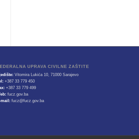
EDERALNA UPRAVA CIVILNE ZAŠTITE
jedište:
Vitomira Lukića 10, 71000 Sarajevo
el:
+387 33 779 450
ax:
+387 33 779 499
eb:
fucz.gov.ba
-mail:
fucz@fucz.gov.ba