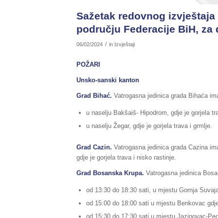
Sažetak redovnog izvještaja 
području Federacije BiH, za 
/
06/02/2024
in
Izvještaji
POŽARI
Unsko-sanski kanton
Grad Bihać.
Vatrogasna jedinica grada Bihaća imal
u naselju Bakšaiš- Hipodrom, gdje je gorjela tr
u naselju Žegar, gdje je gorjela trava i grmlje.
Grad Cazin.
Vatrogasna jedinica grada Cazina imal
gdje je gorjela trava i nisko rastinje.
Grad Bosanska Krupa.
Vatrogasna jedinica Bosan
od 13:30 do 18:30 sati, u mjestu Gornja Suvaja, 
od 15:00 do 18:00 sati u mjestu Benkovac gdje 
od 15:30 do 17:30 sati u mjestu Jazinovac-Pecka