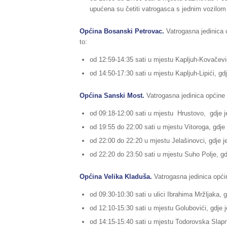
upućena su četiti vatrogasca s jednim vozilo
Općina Bosanski Petrovac.
Vatrogasna jedinica o
to:
od 12:59-14:35 sati u mjestu Kapljuh-Kovačevići,
od 14:50-17:30 sati u mjestu Kapljuh-Lipići, gdje
Općina Sanski Most.
Vatrogasna jedinica općine 
od 09:18-12:00 sati u mjestu Hrustovo, gdje je 
od 19:55 do 22:00 sati u mjestu Vitoroga, gdje j
od 22:00 do 22:20 u mjestu Jelašinovci, gdje je 
od 22:20 do 23:50 sati u mjestu Suho Polje, gdje
Općina Velika Kladuša.
Vatrogasna jedinica općine
od 09:30-10:30 sati u ulici Ibrahima Mržljaka, 
od 12:10-15:30 sati u mjestu Golubovići, gdje j
od 14:15-15:40 sati u mjestu Todorovska Slapnic