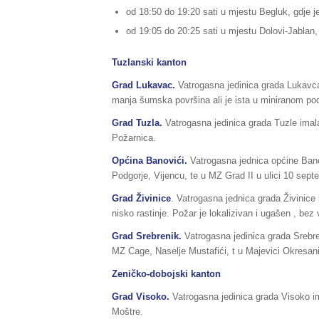
od 18:50 do 19:20 sati u mjestu Begluk, gdje je 
od 19:05 do 20:25 sati u mjestu Dolovi-Jablan, g
Tuzlanski kanton
Grad Lukavac.
Vatrogasna jedinica grada Lukavca 
manja šumska površina ali je ista u miniranom po
Grad Tuzla.
Vatrogasna jedinica grada Tuzle imala
Požarnica.
Općina Banovići.
Vatrogasna jednica općine Banov
Podgorje, Vijencu, te u MZ Grad II u ulici 10 sept
Grad Živinice
. Vatrogasna jednica grada Živinice 
nisko rastinje. Požar je lokalizivan i ugašen , bez
Grad
Srebrenik
.
Vatrogasna jedinica grada Srebren
MZ Cage, Naselje Mustafići, t u Majevici Okresani
Zeničko-dobojski kanton
Grad Visoko.
Vatrogasna jedinica grada Visoko ima
Moštre.