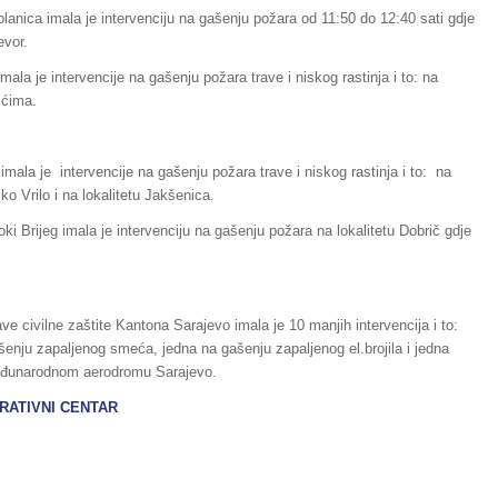
lanica imala je intervenciju na gašenju požara od 11:50 do 12:40 sati gdje
evor.
ala je intervencije na gašenju požara trave i niskog rastinja i to: na
ićima.
mala je intervencije na gašenju požara trave i niskog rastinja i to: na
ko Vrilo i na lokalitetu Jakšenica.
ki Brijeg imala je intervenciju na gašenju požara na lokalitetu Dobrič gdje
e civilne zaštite Kantona Sarajevo imala je 10 manjih intervencija i to:
ašenju zapaljenog smeća, jedna na gašenju zapaljenog el.brojila i jedna
 Međunarodnom aerodromu Sarajevo.
I CENTAR