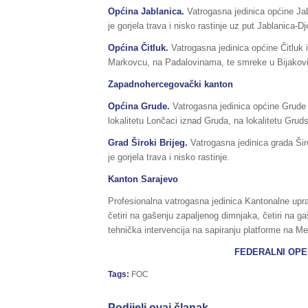
Općina Jablanica.
Vatrogasna jedinica općine Jab
je gorjela trava i nisko rastinje uz put Jablanica-Dj
Općina Čitluk.
Vatrogasna jedinica općine Čitluk im
Markovcu, na Padalovinama, te smreke u Bijakov
Zapadnohercegovački kanton
Općina Grude.
Vatrogasna jedinica općine Grude i
lokalitetu Lončaci iznad Gruda, na lokalitetu Gruds
Grad Široki Brijeg.
Vatrogasna jedinica grada Širo
je gorjela trava i nisko rastinje.
Kanton Sarajevo
Profesionalna vatrogasna jedinica Kantonalne uprav
četiri na gašenju zapaljenog dimnjaka, četiri na g
tehnička intervencija na sapiranju platforme na
FEDERALNI OPERATIVN
Tags:
FOC
Podijeli ovaj članak