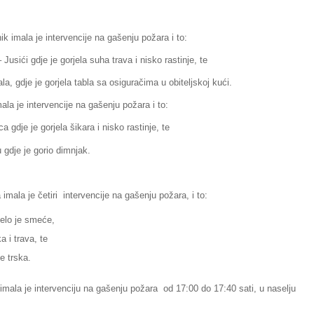
k imala je intervencije na gašenju požara i to:
ći gdje je gorjela suha trava i nisko rastinje, te
gdje je gorjela tabla sa osiguračima u obiteljskoj kući.
ala je intervencije na gašenju požara i to:
dje je gorjela šikara i nisko rastinje, te
dje je gorio dimnjak.
imala je četiri intervencije na gašenju požara, i to:
jelo je smeće,
a i trava, te
e trska.
mala je intervenciju na gašenju požara od 17:00 do 17:40 sati, u naselju