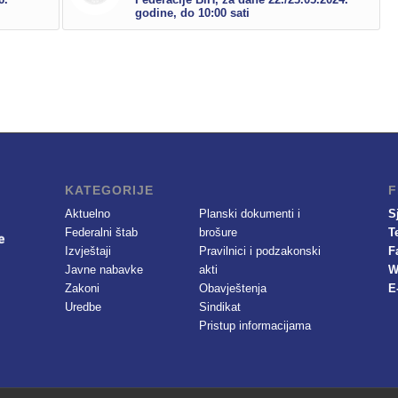
godine, do 10:00 sati
KATEGORIJE
F
Aktuelno
Planski dokumenti i
S
Federalni štab
brošure
T
Izvještaji
Pravilnici i podzakonski
F
Javne nabavke
akti
W
Zakoni
Obavještenja
E
Uredbe
Sindikat
Pristup informacijama