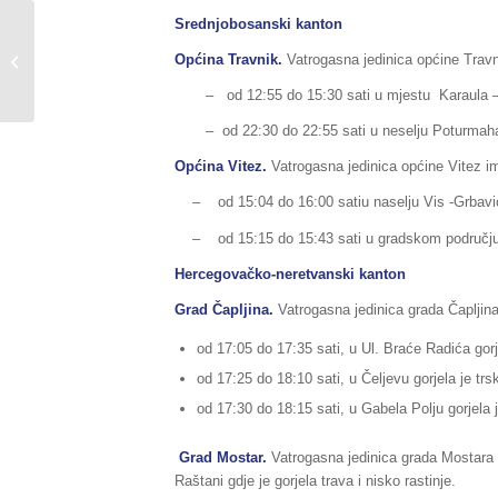
Srednjobosanski kanton
Sažetak redovnog
izvještaja o stanju
Općina Travnik.
Vatrogasna jedinica općine Travni
prirodnih i drugih
– od 12:55 do 15:30 sati u mjestu Karaula – Jusi
nesreća na području...
– od 22:30 do 22:55 sati u neselju Poturmahala, 
Općina Vitez.
Vatrogasna jedinica općine Vitez im
– od 15:04 do 16:00 satiu naselju Vis -Grbavica g
– od 15:15 do 15:43 sati u gradskom području g
Hercegovačko-neretvanski kanton
Grad Čapljina.
Vatrogasna jedinica grada Čapljina 
od 17:05 do 17:35 sati, u Ul. Braće Radića gor
od 17:25 do 18:10 sati, u Čeljevu gorjela je trsk
od 17:30 do 18:15 sati, u Gabela Polju gorjela j
Grad Mostar.
Vatrogasna jedinica grada Mostara i
Raštani gdje je gorjela trava i nisko rastinje.