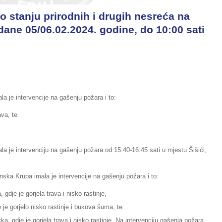
o stanju prirodnih i drugih nesreća na
dane 05/06.02.2024. godine, do 10:00 sati
a je intervencije na gašenju požara i to:
ava, te
a je intervenciju na gašenju požara od 15:40-16:45 sati u mjestu Šišići,
ska Krupa imala je intervencije na gašenju požara i to:
gdje je gorjela trava i nisko rastinje,
je gorjelo nisko rastinje i bukova šuma, te
, gdje je gorjela trava i nisko rastinje. Na intervenciju gašenja požara