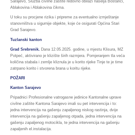
Sarajevo, Služba civilne zaštite redovno obilazi naselja Bostarići,
Ablakovina i Ablakovina čikma.
U toku su procjene rizika i pripreme za eventualno izmještanje
stanovništva u sigurnije objekte, koje će osigurati Općina Stari
Grad Sarajevo.
Tuzlanski kanton
Grad Srebrenik.
Dana 12.05.2025. godine, u mjestu Klisura, MZ
Potpeć, aktivirano je klizište širih razmjera. Pomjeranjem tla veća
količina stabala i zemlje kliznula je u korito rijeke Tinje te je time
zatrpano korito i stvorena brana u koritu rijeke.
POŽARI
Kanton Sarajevo
Pripadnici Profesionalne vatrogasne jedinice Kantonalne uprave
civilne zaštite Kantona Sarajevo imali su pet intervencija i to:
jedna intervencija na gašenju zapaljenog niskog rastinja, dvije
intervencija na gašenju zapaljenog otpada, jedna intervencija na
gašenju zapaljenog motocikla, te jedna intervencija na gašenju
zapaljenih el.instalacija.