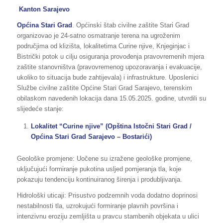
Kanton Sarajevo
Općina
Stari Grad
. Općinski štab civilne zaštite Stari Grad
organizovao je 24-satno osmatranje terena na ugroženim
područjima od klizišta, lokalitetima Curine njive, Knjeginjac i
Bistrički potok u cilju osiguranja provođenja pravovremenih mjera
zaštite stanovništva (pravovremenog upozoravanja i evakuacije,
ukoliko to situacija bude zahtijevala) i infrastrukture. Uposlenici
Službe civilne zaštite Općine Stari Grad Sarajevo, terenskim
obilaskom navedenih lokacija dana 15.05.2025. godine, utvrdili su
slijedeće stanje:
Lokalitet “Curine njive” (Opština Istočni Stari Grad /
Općina Stari Grad Sarajevo – Bostarići)
Geološke promjene: Uočene su izražene geološke promjene,
uključujući formiranje pukotina usljed pomjeranja tla, koje
pokazuju tendenciju kontinuiranog širenja i produbljivanja.
Hidrološki uticaji: Prisustvo podzemnih voda dodatno doprinosi
nestabilnosti tla, uzrokujući formiranje plavnih površina i
intenzivnu eroziju zemljišta u pravcu stambenih objekata u ulici