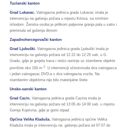
Tuzlanski kanton
Grad
Lukavac.
Vatrogasna jedinica grada Lukavac imala je
intervenciju na gašenju požara u mjestu Krtova, sa smrtnim
ishodom. Ženska osoba je prilikom paljevine granja pala u vatru i
preminula od gušenja dimom.
Zapadnohercegovački kanton
Grad Ljubuški.
Vatrogasna jedinica grada Ljubuški imala je
intervenciju na gašenju požara od 12:22 do 12:25 sati, u G.
Gradu, gdje je gorjela trava i nisko rastinje uz stambene objekte
2
površine oko 150 m
. U intervenciji učestvovala dva vatrogasca
i jedan vatrogasac DVD-a s dva vatrogasna vozila. Na
stambenim objektima nije bilo materijalne štete.
Unsko-sanski kanton
Grad Cazin.
Vatrogasna jedinica grada Cazina imala je
intervenciju na gašenju požara od 13:05 do 14:00 sati, u mjestu
Gornja Koprivna, gdje je gorio otpad.
Općina Velika Kladuša.
Vatrogasna jedinica općine Velika
Kladuša imala je intervenciju na gašenju požara od 07:07 do