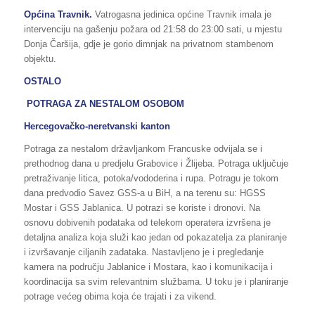
Općina Travnik.
Vatrogasna jedinica općine Travnik imala je
intervenciju na gašenju požara od 21:58 do 23:00 sati, u mjestu
Donja Čaršija, gdje je gorio dimnjak na privatnom stambenom
objektu.
OSTALO
POTRAGA ZA NESTALOM OSOBOM
Hercegovačko-neretvanski kanton
Potraga za nestalom državljankom Francuske odvijala se i
prethodnog dana u predjelu Grabovice i Žlijeba. Potraga uključuje
pretraživanje litica, potoka/vododerina i rupa. Potragu je tokom
dana predvodio Savez GSS-a u BiH, a na terenu su: HGSS
Mostar i GSS Jablanica. U potrazi se koriste i dronovi. Na
osnovu dobivenih podataka od telekom operatera izvršena je
detaljna analiza koja služi kao jedan od pokazatelja za planiranje
i izvršavanje ciljanih zadataka. Nastavljeno je i pregledanje
kamera na području Jablanice i Mostara, kao i komunikacija i
koordinacija sa svim relevantnim službama. U toku je i planiranje
potrage većeg obima koja će trajati i za vikend.