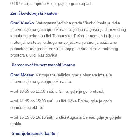
08:07 sati, u mjestu Polje, gdje je gorio otpad.
Zeničko-dobojski kanton
Grad Visoko.
Vatrogasna jedinica grada Visoko imala je dvije
intervencije na gašenju požara i to: jednu na gašenju dimovodnog
kanala na pekari u ulici Tabhanska. Požar je ugašen i nije bilo
materijalne štete, te drugu na sprječavanju širenja požara na
putničkom motornom vozilu iz kojeg se širio dim iz motornog
prostora u ulici Rašidovića
Hercegovačko-neretvanski kanton
Grad Mostar.
Vatrogasna jedinica grada Mostara imala je
intervencije na gašenju požara i to:
– od 10:55 do 11:30 sati, u Cimu, gdje je gorio otpad,
– od 14:45 do 15:30 sati, u ulici Ilićke Bojne, gdje je gorio
pomoćni objekt, te
– od 15:15 do 16:15 sati, u ulici Augusta Šenoe, gdje je gorjelo
stablo.
Srednjobosanski kanton