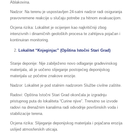
Ablakovina.
Nadzor: Na terenu je uspostavljen 24-satni nadzor radi osiguranja
pravovremene reakcije u slučaju potrebe za hitnom evakuacijom.
Ocjena rizika: Lokalitet je ocijenjen kao najkritičniji zbog
intenzivnih i dinamičnih geoloških procesa te zahtijeva pojačan i
kontinuiran monitoring.
Lokalitet “Knjeginjac” (Opština Istočni Stari Grad)
Stanje deponije: Nije zabilježeno novo odlaganje građevinskog
materijala, ali je uočeno slijeganje postojećeg deponijskog
materijala uz početne znakove erozije.
Nadzor: Lokalitet je pod stalnim nadzorom Službe civilne zaštite.
Radovi: Opština Istočni Stari Grad okončala je izgradnju
pristupnog puta do lokaliteta “Curine njive”. Trenutno se izvode
radovi na drenažnim kanalima radi odvodnje površinskih voda i
stabilizacije terena.
Ocjena rizika: Slijeganje deponijskog materijala i pojačana erozija
uslijed atmosferskih uticaja.