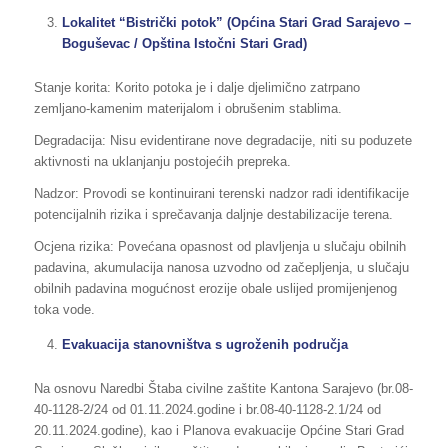
Lokalitet “Bistrički potok” (Općina Stari Grad Sarajevo –
Boguševac / Opština Istočni Stari Grad)
Stanje korita: Korito potoka je i dalje djelimično zatrpano
zemljano-kamenim materijalom i obrušenim stablima.
Degradacija: Nisu evidentirane nove degradacije, niti su poduzete
aktivnosti na uklanjanju postojećih prepreka.
Nadzor: Provodi se kontinuirani terenski nadzor radi identifikacije
potencijalnih rizika i sprečavanja daljnje destabilizacije terena.
Ocjena rizika: Povećana opasnost od plavljenja u slučaju obilnih
padavina, akumulacija nanosa uzvodno od začepljenja, u slučaju
obilnih padavina mogućnost erozije obale uslijed promijenjenog
toka vode.
Evakuacija stanovništva s ugroženih područja
Na osnovu Naredbi Štaba civilne zaštite Kantona Sarajevo (br.08-
40-1128-2/24 od 01.11.2024.godine i br.08-40-1128-2.1/24 od
20.11.2024.godine), kao i Planova evakuacije Općine Stari Grad